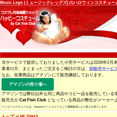
Music Legs (ミュージックレッグズ) のハロウィンコスチ
当サービスで提供しておりました小売サービスは2026年2月
業者の方、まとまったご注文をご検討の方は、
卸販売サービ
なお、在庫商品はアマゾンにて販売継続しております。
アマゾンの売り場へ
アマゾンでは弊社以外も同じ商品やコピー品を販売している
販売元が
Cat Fish Club
となっている商品が弊社がメーカー
*ハッピーコスチュームは、Amazonアソシエイトとして適格販売により収入を得ています。
トップ
LML70943