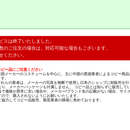
ビスは終了いたしました。
数のご注文の場合は、対応可能な場合もございます。
せください。
コピー品にご注意ください
米国メーカーのコスチュームを中心に、主に中国の悪徳業者によるコピー商品
ます。
それらの業者は、メーカーの写真を無断で使用し日本のショップに卸販売を行
なり、メーカーパッケージも付属しません。 コピー品とは知らずに販売して
真で価格が異常に安い場合や、メーカー/ブランド名の記載がない場合、サイ
すので、購入されないようにお願いいたします。
と協力してコピー品販売、製造業者の摘発に努めております。