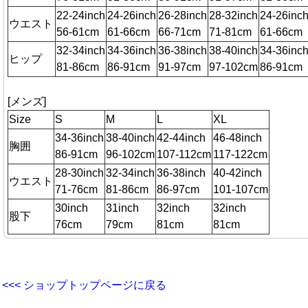
22-24inch
24-26inch
26-28inch
28-32inch
24-26inc
ウエスト
56-61cm
61-66cm
66-71cm
71-81cm
61-66cm
32-34inch
34-36inch
36-38inch
38-40inch
34-36inc
ヒップ
81-86cm
86-91cm
91-97cm
97-102cm
86-91cm
[メンズ]
Size
S
M
L
XL
34-36inch
38-40inch
42-44inch
46-48inch
胸囲
86-91cm
96-102cm
107-112cm
117-122cm
28-30inch
32-34inch
36-38inch
40-42inch
ウエスト
71-76cm
81-86cm
86-97cm
101-107cm
30inch
31inch
32inch
32inch
股下
76cm
79cm
81cm
81cm
<<< ショップトップページに戻る