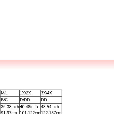
M/L
1X/2X
3X/4X
B/C
D/DD
DD
h
36-38inch
40-48inch
48-54inch
91-97cm
101-122cm
122-137cm