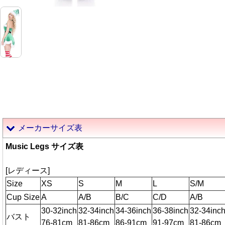
メーカーサイズ表
Music Legs サイズ表
[レディース]
Size
XS
S
M
L
S/M
Cup Size
A
A/B
B/C
C/D
A/B
30-32inch
32-34inch
34-36inch
36-38inch
32-34inc
バスト
76-81cm
81-86cm
86-91cm
91-97cm
81-86cm