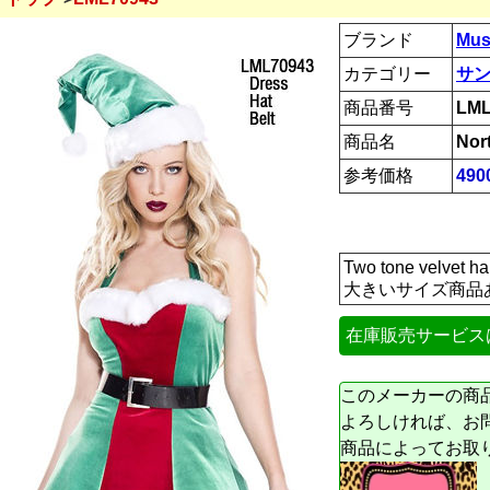
ブランド
Mus
カテゴリー
サン
商品番号
LML
商品名
Nor
参考価格
49
Two tone velvet hal
大きいサイズ商品
在庫販売サービス
このメーカーの商
よろしければ、お
商品によってお取