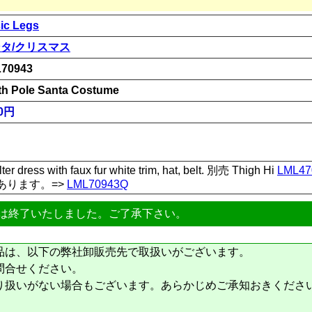
ic Legs
タ/クリスマス
70943
th Pole Santa Costume
00円
ter dress with faux fur white trim, hat, belt. 別売 Thigh Hi
LML47
あります。=>
LML70943Q
は終了いたしました。ご了承下さい。
品は、以下の弊社卸販売先で取扱いがございます。
問合せください。
り扱いがない場合もございます。あらかじめご承知おきくださ