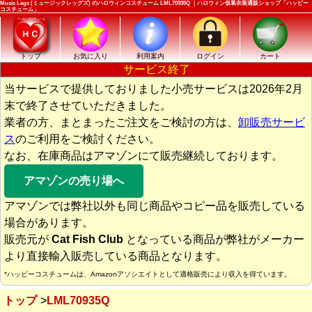
Music Legs (ミュージックレッグズ) のハロウィンコスチューム LML70935Q ｜ハロウィン仮装衣装通販ショップ「ハッピー
コスチューム」
トップ
お気に入り
利用案内
ログイン
カート
サービス終了
当サービスで提供しておりました小売サービスは2026年2月
末で終了させていただきました。
業者の方、まとまったご注文をご検討の方は、
卸販売サービ
ス
のご利用をご検討ください。
なお、在庫商品はアマゾンにて販売継続しております。
アマゾンの売り場へ
アマゾンでは弊社以外も同じ商品やコピー品を販売している
場合があります。
販売元が
Cat Fish Club
となっている商品が弊社がメーカー
より直接輸入販売している商品となります。
*ハッピーコスチュームは、Amazonアソシエイトとして適格販売により収入を得ています。
トップ
LML70935Q