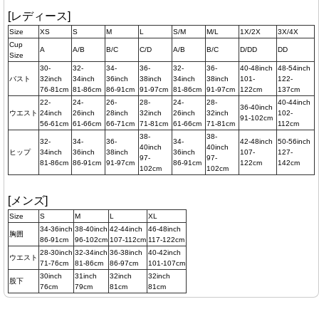
[レディース]
Size
XS
S
M
L
S/M
M/L
1X/2X
3X/4X
Cup
A
A/B
B/C
C/D
A/B
B/C
D/DD
DD
Size
30-
32-
34-
36-
32-
36-
40-48inch
48-54inch
バスト
32inch
34inch
36inch
38inch
34inch
38inch
101-
122-
76-81cm
81-86cm
86-91cm
91-97cm
81-86cm
91-97cm
122cm
137cm
22-
24-
26-
28-
24-
28-
40-44inch
36-40inch
ウエスト
24inch
26inch
28inch
32inch
26inch
32inch
102-
91-102cm
56-61cm
61-66cm
66-71cm
71-81cm
61-66cm
71-81cm
112cm
38-
38-
32-
34-
36-
34-
42-48inch
50-56inch
40inch
40inch
ヒップ
34inch
36inch
38inch
36inch
107-
127-
97-
97-
81-86cm
86-91cm
91-97cm
86-91cm
122cm
142cm
102cm
102cm
[メンズ]
Size
S
M
L
XL
34-36inch
38-40inch
42-44inch
46-48inch
胸囲
86-91cm
96-102cm
107-112cm
117-122cm
28-30inch
32-34inch
36-38inch
40-42inch
ウエスト
71-76cm
81-86cm
86-97cm
101-107cm
30inch
31inch
32inch
32inch
股下
76cm
79cm
81cm
81cm