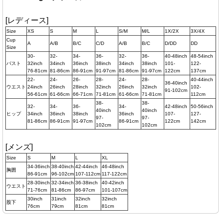
[レディース]
Size
XS
S
M
L
S/M
M/L
1X/2X
3X/4X
Cup
A
A/B
B/C
C/D
A/B
B/C
D/DD
DD
Size
30-
32-
34-
36-
32-
36-
40-48inch
48-54inch
バスト
32inch
34inch
36inch
38inch
34inch
38inch
101-
122-
76-81cm
81-86cm
86-91cm
91-97cm
81-86cm
91-97cm
122cm
137cm
22-
24-
26-
28-
24-
28-
40-44inch
36-40inch
ウエスト
24inch
26inch
28inch
32inch
26inch
32inch
102-
91-102cm
56-61cm
61-66cm
66-71cm
71-81cm
61-66cm
71-81cm
112cm
38-
38-
32-
34-
36-
34-
42-48inch
50-56inch
40inch
40inch
ヒップ
34inch
36inch
38inch
36inch
107-
127-
97-
97-
81-86cm
86-91cm
91-97cm
86-91cm
122cm
142cm
102cm
102cm
[メンズ]
Size
S
M
L
XL
34-36inch
38-40inch
42-44inch
46-48inch
胸囲
86-91cm
96-102cm
107-112cm
117-122cm
28-30inch
32-34inch
36-38inch
40-42inch
ウエスト
71-76cm
81-86cm
86-97cm
101-107cm
30inch
31inch
32inch
32inch
股下
76cm
79cm
81cm
81cm