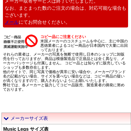
メーカー取寄サービスは終了いたしました。
なお、まとまった数のご注文の場合は、対応可能な場合も
ございます。
メール
にてお問合せください。
コピー品にご注意ください
米国メーカーのコスチュームを中心に、主に中国の
悪徳業者によるコピー商品が日本国内で大量に出回
っております。
それらの業者は、メーカーの写真を無断で使用し日本のショップに卸販
売を行っておりますが、商品は模倣製造品で正規品とは全く異なり、メ
ーカーパッケージも付属しません。 コピー品とは知らずに販売している
ショップも多数存在します。
他のサイトで、同じ写真で価格が異常に安い場合や、メーカー/ブランド
名の記載がない場合、サイズを選べない場合などは、コピー商品の疑い
が高くなりますので、購入されないようにお願いいたします。
弊社では、各メーカーと協力してコピー品販売、製造業者の摘発に努め
ております。
メーカーサイズ表
Music Legs サイズ表