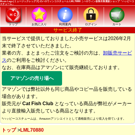
Music Legs (ミュージックレッグズ) のハロウィンコスチューム LML70880 ｜ハロウィン仮装衣装通販ショップ「ハッピーコ
スチューム」
トップ
お気に入り
利用案内
ログイン
カート
サービス終了
当サービスで提供しておりました小売サービスは2026年2月
末で終了させていただきました。
業者の方、まとまったご注文をご検討の方は、
卸販売サービ
ス
のご利用をご検討ください。
なお、在庫商品はアマゾンにて販売継続しております。
アマゾンの売り場へ
アマゾンでは弊社以外も同じ商品やコピー品を販売している
場合があります。
販売元が
Cat Fish Club
となっている商品が弊社がメーカー
より直接輸入販売している商品となります。
*ハッピーコスチュームは、Amazonアソシエイトとして適格販売により収入を得ています。
トップ
LML70880