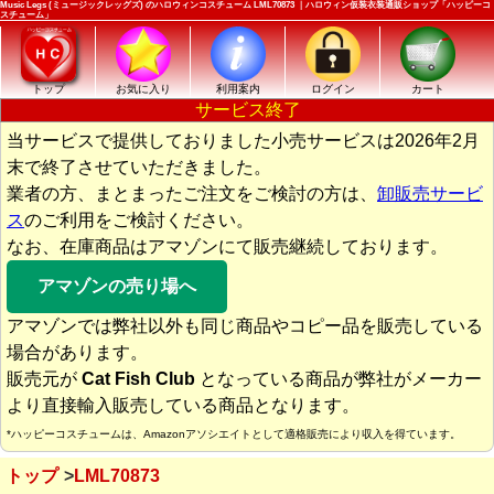
Music Legs (ミュージックレッグズ) のハロウィンコスチューム LML70873 ｜ハロウィン仮装衣装通販ショップ「ハッピーコ
スチューム」
トップ
お気に入り
利用案内
ログイン
カート
サービス終了
当サービスで提供しておりました小売サービスは2026年2月
末で終了させていただきました。
業者の方、まとまったご注文をご検討の方は、
卸販売サービ
ス
のご利用をご検討ください。
なお、在庫商品はアマゾンにて販売継続しております。
アマゾンの売り場へ
アマゾンでは弊社以外も同じ商品やコピー品を販売している
場合があります。
販売元が
Cat Fish Club
となっている商品が弊社がメーカー
より直接輸入販売している商品となります。
*ハッピーコスチュームは、Amazonアソシエイトとして適格販売により収入を得ています。
トップ
LML70873