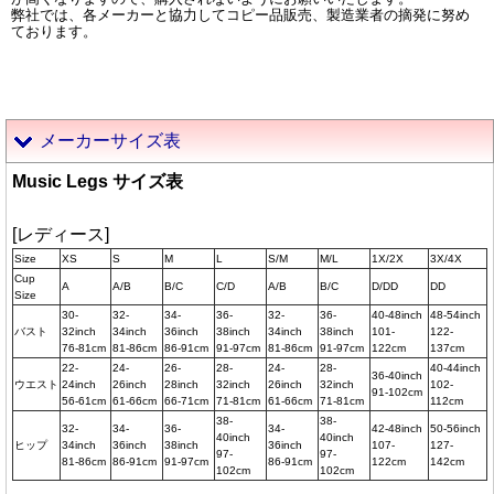
弊社では、各メーカーと協力してコピー品販売、製造業者の摘発に努め
ております。
メーカーサイズ表
Music Legs サイズ表
[レディース]
Size
XS
S
M
L
S/M
M/L
1X/2X
3X/4X
Cup
A
A/B
B/C
C/D
A/B
B/C
D/DD
DD
Size
30-
32-
34-
36-
32-
36-
40-48inch
48-54inch
バスト
32inch
34inch
36inch
38inch
34inch
38inch
101-
122-
76-81cm
81-86cm
86-91cm
91-97cm
81-86cm
91-97cm
122cm
137cm
22-
24-
26-
28-
24-
28-
40-44inch
36-40inch
ウエスト
24inch
26inch
28inch
32inch
26inch
32inch
102-
91-102cm
56-61cm
61-66cm
66-71cm
71-81cm
61-66cm
71-81cm
112cm
38-
38-
32-
34-
36-
34-
42-48inch
50-56inch
40inch
40inch
ヒップ
34inch
36inch
38inch
36inch
107-
127-
97-
97-
81-86cm
86-91cm
91-97cm
86-91cm
122cm
142cm
102cm
102cm