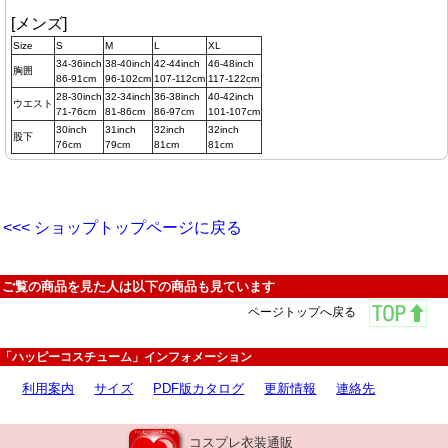
[メンズ]
Size
S
M
L
XL
34-36inch
38-40inch
42-44inch
46-48inch
胸囲
86-91cm
96-102cm
107-112cm
117-122cm
28-30inch
32-34inch
36-38inch
40-42inch
ウエスト
71-76cm
81-86cm
86-97cm
101-107cm
30inch
31inch
32inch
32inch
股下
76cm
79cm
81cm
81cm
<<< ショップトップページに戻る
ご覧の商品を見た人は以下の商品も見ています
ページトップへ戻る
「ハッピーコスチューム」インフォメーション
利用案内
サイズ
PDF版カタログ
更新情報
連絡先
コスプレ衣装通販