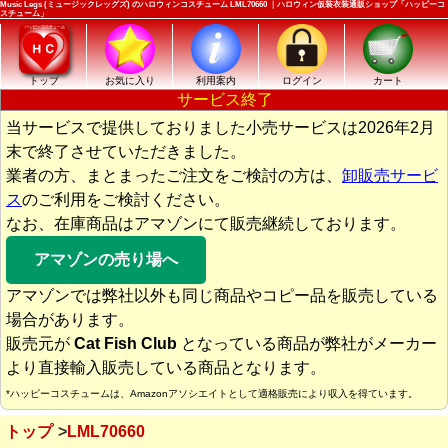
Music Legs (ミュージックレッグズ) のハロウィンコスチューム LML70660 ｜ハロウィン仮装衣装通販ショップ「ハッピーコ
スチューム」
トップ
お気に入り
利用案内
ログイン
カート
サービス終了
当サービスで提供しておりました小売サービスは2026年2月
末で終了させていただきました。
業者の方、まとまったご注文をご検討の方は、
卸販売サービ
ス
のご利用をご検討ください。
なお、在庫商品はアマゾンにて販売継続しております。
アマゾンの売り場へ
アマゾンでは弊社以外も同じ商品やコピー品を販売している
場合があります。
販売元が
Cat Fish Club
となっている商品が弊社がメーカー
より直接輸入販売している商品となります。
*ハッピーコスチュームは、Amazonアソシエイトとして適格販売により収入を得ています。
トップ
LML70660