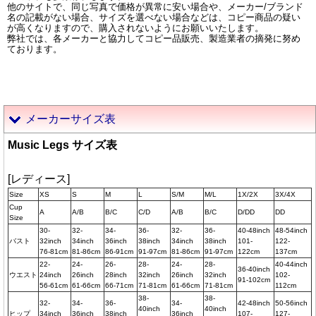
他のサイトで、同じ写真で価格が異常に安い場合や、メーカー/ブランド
名の記載がない場合、サイズを選べない場合などは、コピー商品の疑い
が高くなりますので、購入されないようにお願いいたします。
弊社では、各メーカーと協力してコピー品販売、製造業者の摘発に努め
ております。
メーカーサイズ表
Music Legs サイズ表
[レディース]
Size
XS
S
M
L
S/M
M/L
1X/2X
3X/4X
Cup
A
A/B
B/C
C/D
A/B
B/C
D/DD
DD
Size
30-
32-
34-
36-
32-
36-
40-48inch
48-54inch
バスト
32inch
34inch
36inch
38inch
34inch
38inch
101-
122-
76-81cm
81-86cm
86-91cm
91-97cm
81-86cm
91-97cm
122cm
137cm
22-
24-
26-
28-
24-
28-
40-44inch
36-40inch
ウエスト
24inch
26inch
28inch
32inch
26inch
32inch
102-
91-102cm
56-61cm
61-66cm
66-71cm
71-81cm
61-66cm
71-81cm
112cm
38-
38-
32-
34-
36-
34-
42-48inch
50-56inch
40inch
40inch
ヒップ
34inch
36inch
38inch
36inch
107-
127-