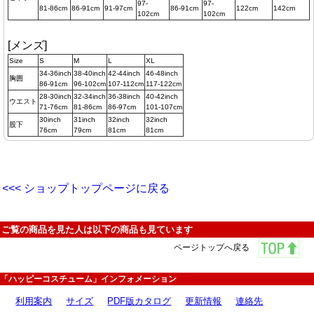
97-
97-
81-86cm
86-91cm
91-97cm
86-91cm
122cm
142cm
102cm
102cm
[メンズ]
Size
S
M
L
XL
34-36inch
38-40inch
42-44inch
46-48inch
胸囲
86-91cm
96-102cm
107-112cm
117-122cm
28-30inch
32-34inch
36-38inch
40-42inch
ウエスト
71-76cm
81-86cm
86-97cm
101-107cm
30inch
31inch
32inch
32inch
股下
76cm
79cm
81cm
81cm
<<< ショップトップページに戻る
ご覧の商品を見た人は以下の商品も見ています
ページトップへ戻る
「ハッピーコスチューム」インフォメーション
利用案内
サイズ
PDF版カタログ
更新情報
連絡先