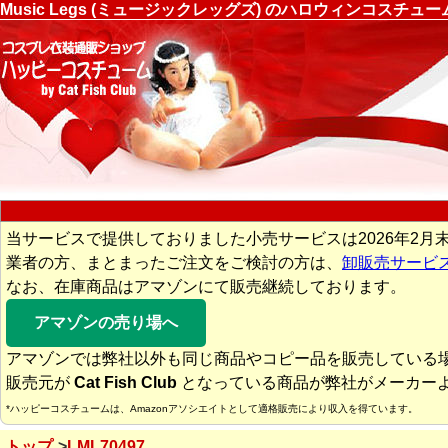
Music Legs (ミュージックレッグズ) のハロウィンコスチ
当サービスで提供しておりました小売サービスは2026年2月
業者の方、まとまったご注文をご検討の方は、
卸販売サービ
なお、在庫商品はアマゾンにて販売継続しております。
アマゾンの売り場へ
アマゾンでは弊社以外も同じ商品やコピー品を販売している
販売元が
Cat Fish Club
となっている商品が弊社がメーカー
*ハッピーコスチュームは、Amazonアソシエイトとして適格販売により収入を得ています。
トップ
LML70497