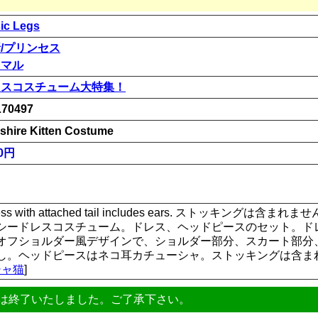
ic Legs
/プリンセス
ニマル
リスコスチューム大特集！
70497
shire Kitten Costume
00円
r dress with attached tail includes ears. ストッキングは含まれま
シードレスコスチューム。ドレス、ヘッドピースのセット。ド
オフショルダー風デザインで、ショルダー部分、スカート部分
。ヘッドピースはネコ耳カチューシャ。ストッキングは含まれません。 
シャ猫
]
は終了いたしました。ご了承下さい。