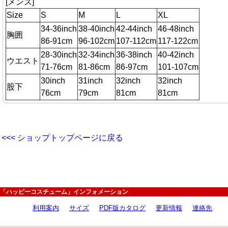
[メンズ]
Size
S
M
L
XL
34-36inch
38-40inch
42-44inch
46-48inch
胸囲
86-91cm
96-102cm
107-112cm
117-122cm
28-30inch
32-34inch
36-38inch
40-42inch
ウエスト
71-76cm
81-86cm
86-97cm
101-107cm
30inch
31inch
32inch
32inch
股下
76cm
79cm
81cm
81cm
<<< ショップトップページに戻る
「ハッピーコスチューム」インフォメーション
利用案内
サイズ
PDF版カタログ
更新情報
連絡先