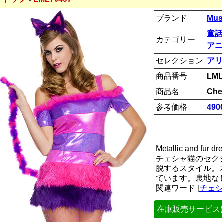
ブランド
Mus
童話
カテゴリー
ア
セレクション
ア
商品番号
LML
商品名
Che
参考価格
49
Metallic and fu
チェシャ猫のセク
脱するスタイル。
ています。裏地なし
関連ワード [
チェ
在庫販売サービス