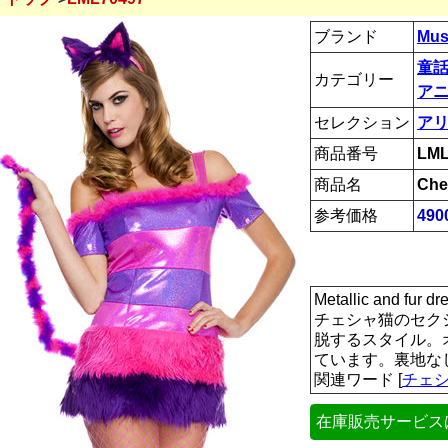
ブランド
Mus
童話
カテゴリー
ア
セレクション
ア
商品番号
LML
商品名
Che
参考価格
49
Metallic and fu
チェシャ猫のセク
脱するスタイル。
ています。裏地なし
関連ワード [
チェ
在庫販売サービス