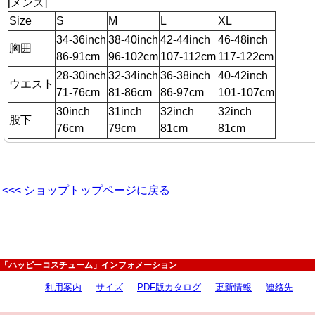
[メンズ]
Size
S
M
L
XL
34-36inch
38-40inch
42-44inch
46-48inch
胸囲
86-91cm
96-102cm
107-112cm
117-122cm
28-30inch
32-34inch
36-38inch
40-42inch
ウエスト
71-76cm
81-86cm
86-97cm
101-107cm
30inch
31inch
32inch
32inch
股下
76cm
79cm
81cm
81cm
<<< ショップトップページに戻る
「ハッピーコスチューム」インフォメーション
利用案内
サイズ
PDF版カタログ
更新情報
連絡先