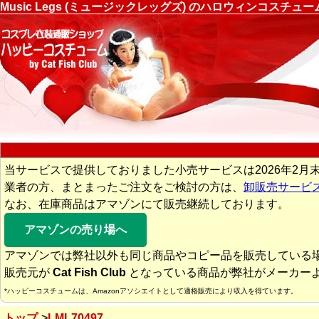
Music Legs (ミュージックレッグズ) のハロウィンコスチ
当サービスで提供しておりました小売サービスは2026年2月
業者の方、まとまったご注文をご検討の方は、
卸販売サービ
なお、在庫商品はアマゾンにて販売継続しております。
アマゾンの売り場へ
アマゾンでは弊社以外も同じ商品やコピー品を販売している
販売元が
Cat Fish Club
となっている商品が弊社がメーカー
*ハッピーコスチュームは、Amazonアソシエイトとして適格販売により収入を得ています。
トップ
LML70497