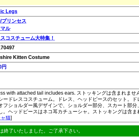
ic Legs
/プリンセス
ニマル
リスコスチューム大特集！
70497
shire Kitten Costume
00円
r dress with attached tail includes ears. ストッキングは含まれま
シードレスコスチューム。ドレス、ヘッドピースのセット。ド
オフショルダー風デザインで、ショルダー部分、スカート部分
。ヘッドピースはネコ耳カチューシャ。ストッキングは含まれません。 
シャ猫
]
は終了いたしました。ご了承下さい。