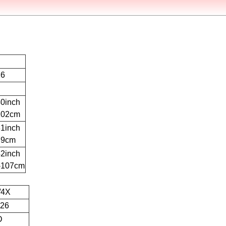
16
40inch
102cm
31inch
79cm
42inch
-107cm
/4X
-26
D