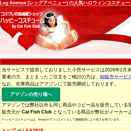
Leg Avenue (レッグアベニュー) の人気ハロウィンコスチ
当サービスで提供しておりました小売サービスは2026年2月
業者の方、まとまったご注文をご検討の方は、
卸販売サービ
なお、在庫商品はアマゾンにて販売継続しております。
アマゾンの売り場へ
アマゾンでは弊社以外も同じ商品やコピー品を販売している
販売元が
Cat Fish Club
となっている商品が弊社がメーカー
*ハッピーコスチュームは、Amazonアソシエイトとして適格販売により収入を得ています。
トップ
LLAA2918