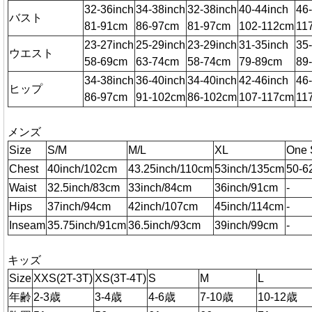
32-36inch
34-38inch
32-38inch
40-44inch
46
バスト
81-91cm
86-97cm
81-97cm
102-112cm
11
23-27inch
25-29inch
23-29inch
31-35inch
35
ウエスト
58-69cm
63-74cm
58-74cm
79-89cm
89
34-38inch
36-40inch
34-40inch
42-46inch
46
ヒップ
86-97cm
91-102cm
86-102cm
107-117cm
11
メンズ
Size
S/M
M/L
XL
One 
Chest
40inch/102cm
43.25inch/110cm
53inch/135cm
50-6
Waist
32.5inch/83cm
33inch/84cm
36inch/91cm
-
Hips
37inch/94cm
42inch/107cm
45inch/114cm
-
Inseam
35.75inch/91cm
36.5inch/93cm
39inch/99cm
-
キッズ
Size
XXS(2T-3T)
XS(3T-4T)
S
M
L
年齢
2-3歳
3-4歳
4-6歳
7-10歳
10-12歳