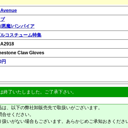
 Avenue
ラブ
/悪魔/バンパイア
ビルコスチューム特集
A2918
nestone Claw Gloves
00円
は終了いたしました。ご了承下さい。
品は、以下の弊社卸販売先で取扱いがございます。
問合せください。
り扱いがない場合もございます。あらかじめご承知おきくださ