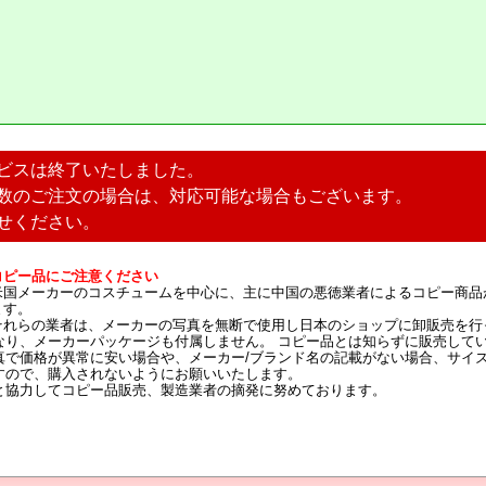
ビスは終了いたしました。
数のご注文の場合は、対応可能な場合もございます。
せください。
コピー品にご注意ください
米国メーカーのコスチュームを中心に、主に中国の悪徳業者によるコピー商品
ます。
それらの業者は、メーカーの写真を無断で使用し日本のショップに卸販売を行
なり、メーカーパッケージも付属しません。 コピー品とは知らずに販売して
真で価格が異常に安い場合や、メーカー/ブランド名の記載がない場合、サイ
すので、購入されないようにお願いいたします。
と協力してコピー品販売、製造業者の摘発に努めております。