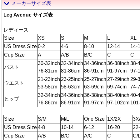
メーカーサイズ表
Leg Avenue サイズ表
レディース
Size
XS
S
M
L
XL
US Dress Size
0-2
4-6
8-10
12-14
14-
Cup Size
A
A/B
B/C
C
C
30-32inch
32-34inch
34-36inch
36-38inch
38-
バスト
76-81cm
81-86cm
86-91cm
91-97cm
97-
21-23inch
23-25inch
25-27inch
27-29inch
29-
ウエスト
53-58cm
58-63cm
63-69cm
69-74cm
74-
32-34inch
34-36inch
36-38inch
38-40inch
40-
ヒップ
76-86cm
86-91cm
91-97cm
97-102cm
101
Size
S/M
M/L
One Size
1X/2X
3X
US Dress Size
4-8
10-14
6-12
16-20
22
Cup Size
A/B
B/C
A/C
C
C/