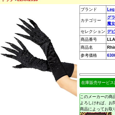
ブランド
Leg
グ
カテゴリー
魔女
セレクション
デ
商品番号
LLA
商品名
Rhi
参考価格
63
在庫販売サービス
このメーカーの商
よろしければ、お
商品によってお取