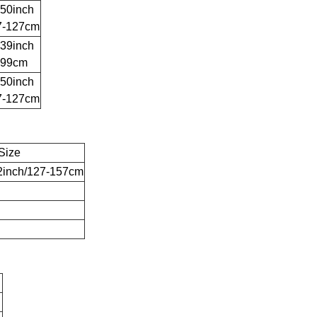
-50inch
7-127cm
-39inch
-99cm
-50inch
7-127cm
Size
2inch/127-157cm