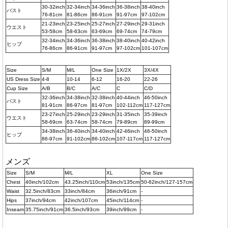
30-32inch
32-34inch
34-36inch
36-38inch
38-40inch
バスト
76-81cm
81-86cm
86-91cm
91-97cm
97-102cm
21-23inch
23-25inch
25-27inch
27-29inch
29-31inch
ウエスト
53-58cm
58-63cm
63-69cm
69-74cm
74-79cm
32-34inch
34-36inch
36-38inch
38-40inch
40-42inch
ヒップ
76-86cm
86-91cm
91-97cm
97-102cm
101-107cm
Size
S/M
M/L
One Size
1X/2X
3X/4X
US Dress Size
4-8
10-14
6-12
16-20
22-26
Cup Size
A/B
B/C
A/C
C
C/D
32-36inch
34-38inch
32-38inch
40-44inch
46-50inch
バスト
81-91cm
86-97cm
81-97cm
102-112cm
117-127cm
23-27inch
25-29inch
23-29inch
31-35inch
35-39inch
ウエスト
58-69cm
63-74cm
58-74cm
79-89cm
89-99cm
34-38inch
36-40inch
34-40inch
42-46inch
46-50inch
ヒップ
86-97cm
91-102cm
86-102cm
107-117cm
117-127cm
メンズ
Size
S/M
M/L
XL
One Size
Chest
40inch/102cm
43.25inch/110cm
53inch/135cm
50-62inch/127-157cm
Waist
32.5inch/83cm
33inch/84cm
36inch/91cm
-
Hips
37inch/94cm
42inch/107cm
45inch/114cm
-
Inseam
35.75inch/91cm
36.5inch/93cm
39inch/99cm
-