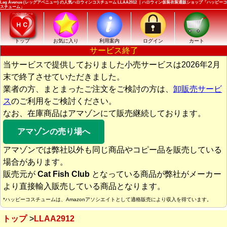
Leg Avenue (レッグアベニュー) の人気ハロウィンコスチューム LLAA2912 ｜ハロウィン仮装衣装通販ショップ「ハッピーコ
スチューム」
トップ
お気に入り
利用案内
ログイン
カート
サービス終了
当サービスで提供しておりました小売サービスは2026年2月
末で終了させていただきました。
業者の方、まとまったご注文をご検討の方は、
卸販売サービ
ス
のご利用をご検討ください。
なお、在庫商品はアマゾンにて販売継続しております。
アマゾンの売り場へ
アマゾンでは弊社以外も同じ商品やコピー品を販売している
場合があります。
販売元が
Cat Fish Club
となっている商品が弊社がメーカー
より直接輸入販売している商品となります。
*ハッピーコスチュームは、Amazonアソシエイトとして適格販売により収入を得ています。
トップ
LLAA2912