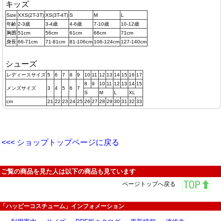
キッズ
Size
XXS(2T-3T)
XS(3T-4T)
S
M
L
年齢
2-3歳
3-4歳
4-6歳
7-10歳
10-12歳
胸囲
51cm
56cm
61cm
66cm
71cm
身長
66-71cm
71-81cm
81-106cm
106-124cm
127-140cm
シューズ
レディースサイズ
5
6
7
8
9
10
11
12
13
14
15
16
17
8
9
10
11
12
13
14
15
メンズサイズ
3
4
5
6
7
S
M
L
XL
cm
21
22
23
24
25
26
27
28
29
30
31
32
33
<<< ショップトップページに戻る
ご覧の商品を見た人は以下の商品も見ています
ページトップへ戻る
「ハッピーコスチューム」インフォメーション