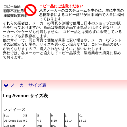
コピー品にご注意ください
米国メーカーのコスチュームを中心に、主に中国の
悪徳業者によるコピー商品が日本国内で大量に出回
っております。
それらの業者は、メーカーの写真を無断で使用し日本のショップに卸販
売を行っておりますが、商品は模倣製造品で正規品とは全く異なり、メ
ーカーパッケージも付属しません。 コピー品とは知らずに販売している
ショップも多数存在します。
他のサイトで、同じ写真で価格が異常に安い場合や、メーカー/ブランド
名の記載がない場合、サイズを選べない場合などは、コピー商品の疑い
が高くなりますので、購入されないようにお願いいたします。
弊社では、各メーカーと協力してコピー品販売、製造業者の摘発に努め
ております。
メーカーサイズ表
Leg Avenue サイズ表
レディース
Size
XS
S
M
L
XL
US Dress Size
0-2
4-6
8-10
12-14
14-16
Cup Size
A
A/B
B/C
C
C