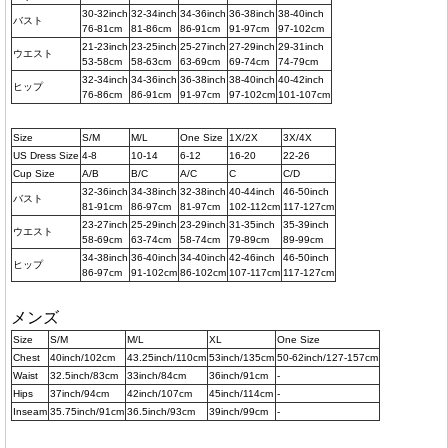
30-32inch
32-34inch
34-36inch
36-38inch
38-40inch
バスト
76-81cm
81-86cm
86-91cm
91-97cm
97-102cm
21-23inch
23-25inch
25-27inch
27-29inch
29-31inch
ウエスト
53-58cm
58-63cm
63-69cm
69-74cm
74-79cm
32-34inch
34-36inch
36-38inch
38-40inch
40-42inch
ヒップ
76-86cm
86-91cm
91-97cm
97-102cm
101-107cm
Size
S/M
M/L
One Size
1X/2X
3X/4X
US Dress Size
4-8
10-14
6-12
16-20
22-26
Cup Size
A/B
B/C
A/C
C
C/D
32-36inch
34-38inch
32-38inch
40-44inch
46-50inch
バスト
81-91cm
86-97cm
81-97cm
102-112cm
117-127cm
23-27inch
25-29inch
23-29inch
31-35inch
35-39inch
ウエスト
58-69cm
63-74cm
58-74cm
79-89cm
89-99cm
34-38inch
36-40inch
34-40inch
42-46inch
46-50inch
ヒップ
86-97cm
91-102cm
86-102cm
107-117cm
117-127cm
メンズ
Size
S/M
M/L
XL
One Size
Chest
40inch/102cm
43.25inch/110cm
53inch/135cm
50-62inch/127-157cm
Waist
32.5inch/83cm
33inch/84cm
36inch/91cm
-
Hips
37inch/94cm
42inch/107cm
45inch/114cm
-
Inseam
35.75inch/91cm
36.5inch/93cm
39inch/99cm
-