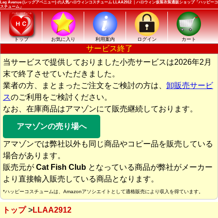
Leg Avenue (レッグアベニュー) の人気ハロウィンコスチューム LLAA2912 ｜ハロウィン仮装衣装通販ショップ「ハッピーコ
スチューム」
トップ
お気に入り
利用案内
ログイン
カート
サービス終了
当サービスで提供しておりました小売サービスは2026年2月
末で終了させていただきました。
業者の方、まとまったご注文をご検討の方は、
卸販売サービ
ス
のご利用をご検討ください。
なお、在庫商品はアマゾンにて販売継続しております。
アマゾンの売り場へ
アマゾンでは弊社以外も同じ商品やコピー品を販売している
場合があります。
販売元が
Cat Fish Club
となっている商品が弊社がメーカー
より直接輸入販売している商品となります。
*ハッピーコスチュームは、Amazonアソシエイトとして適格販売により収入を得ています。
トップ
LLAA2912