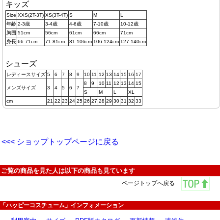
キッズ
Size
XXS(2T-3T)
XS(3T-4T)
S
M
L
年齢
2-3歳
3-4歳
4-6歳
7-10歳
10-12歳
胸囲
51cm
56cm
61cm
66cm
71cm
身長
66-71cm
71-81cm
81-106cm
106-124cm
127-140cm
シューズ
レディースサイズ
5
6
7
8
9
10
11
12
13
14
15
16
17
8
9
10
11
12
13
14
15
メンズサイズ
3
4
5
6
7
S
M
L
XL
cm
21
22
23
24
25
26
27
28
29
30
31
32
33
<<< ショップトップページに戻る
ご覧の商品を見た人は以下の商品も見ています
ページトップへ戻る
「ハッピーコスチューム」インフォメーション