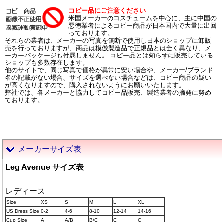
コピー品にご注意ください
米国メーカーのコスチュームを中心に、主に中国の
悪徳業者によるコピー商品が日本国内で大量に出回
っております。
それらの業者は、メーカーの写真を無断で使用し日本のショップに卸販
売を行っておりますが、商品は模倣製造品で正規品とは全く異なり、メ
ーカーパッケージも付属しません。 コピー品とは知らずに販売している
ショップも多数存在します。
他のサイトで、同じ写真で価格が異常に安い場合や、メーカー/ブランド
名の記載がない場合、サイズを選べない場合などは、コピー商品の疑い
が高くなりますので、購入されないようにお願いいたします。
弊社では、各メーカーと協力してコピー品販売、製造業者の摘発に努め
ております。
メーカーサイズ表
Leg Avenue サイズ表
レディース
Size
XS
S
M
L
XL
US Dress Size
0-2
4-6
8-10
12-14
14-16
Cup Size
A
A/B
B/C
C
C