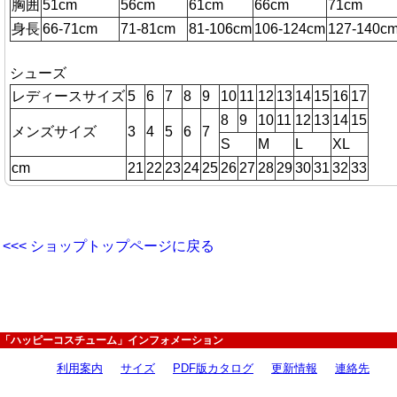
胸囲
51cm
56cm
61cm
66cm
71cm
身長
66-71cm
71-81cm
81-106cm
106-124cm
127-140c
シューズ
レディースサイズ
5
6
7
8
9
10
11
12
13
14
15
16
17
8
9
10
11
12
13
14
15
メンズサイズ
3
4
5
6
7
S
M
L
XL
cm
21
22
23
24
25
26
27
28
29
30
31
32
33
<<< ショップトップページに戻る
「ハッピーコスチューム」インフォメーション
利用案内
サイズ
PDF版カタログ
更新情報
連絡先