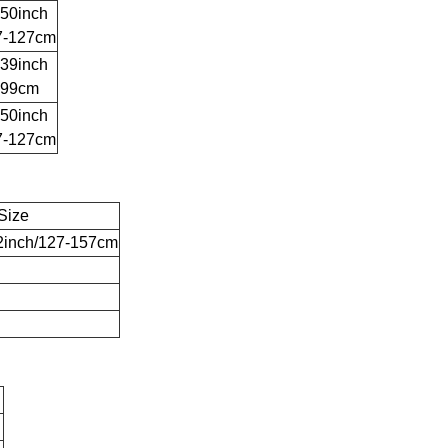
-50inch
7-127cm
-39inch
-99cm
-50inch
7-127cm
Size
2inch/127-157cm