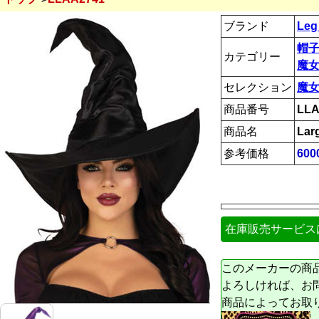
ブランド
Leg
帽
カテゴリー
魔女
セレクション
魔
商品番号
LLA
商品名
Lar
参考価格
60
在庫販売サービス
このメーカーの商
よろしければ、お
商品によってお取