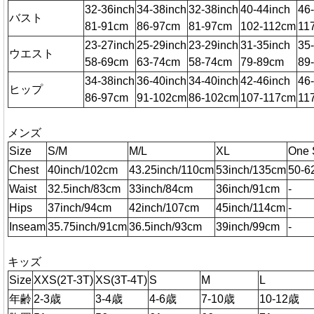
32-36inch
34-38inch
32-38inch
40-44inch
46
バスト
81-91cm
86-97cm
81-97cm
102-112cm
11
23-27inch
25-29inch
23-29inch
31-35inch
35
ウエスト
58-69cm
63-74cm
58-74cm
79-89cm
89
34-38inch
36-40inch
34-40inch
42-46inch
46
ヒップ
86-97cm
91-102cm
86-102cm
107-117cm
11
メンズ
Size
S/M
M/L
XL
One 
Chest
40inch/102cm
43.25inch/110cm
53inch/135cm
50-6
Waist
32.5inch/83cm
33inch/84cm
36inch/91cm
-
Hips
37inch/94cm
42inch/107cm
45inch/114cm
-
Inseam
35.75inch/91cm
36.5inch/93cm
39inch/99cm
-
キッズ
Size
XXS(2T-3T)
XS(3T-4T)
S
M
L
年齢
2-3歳
3-4歳
4-6歳
7-10歳
10-12歳