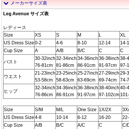
メーカーサイズ表
Leg Avenue サイズ表
レディース
Size
XS
S
M
L
XL
US Dress Size
0-2
4-6
8-10
12-14
14-
Cup Size
A
A/B
B/C
C
C
30-32inch
32-34inch
34-36inch
36-38inch
38-
バスト
76-81cm
81-86cm
86-91cm
91-97cm
97-
21-23inch
23-25inch
25-27inch
27-29inch
29-
ウエスト
53-58cm
58-63cm
63-69cm
69-74cm
74-
32-34inch
34-36inch
36-38inch
38-40inch
40-
ヒップ
76-86cm
86-91cm
91-97cm
97-102cm
101
Size
S/M
M/L
One Size
1X/2X
3X
US Dress Size
4-8
10-14
6-12
16-20
22
Cup Size
A/B
B/C
A/C
C
C/