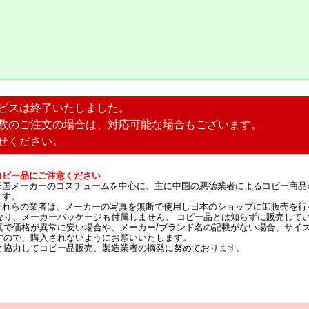
ビスは終了いたしました。
数のご注文の場合は、対応可能な場合もございます。
せください。
コピー品にご注意ください
米国メーカーのコスチュームを中心に、主に中国の悪徳業者によるコピー商品
ます。
それらの業者は、メーカーの写真を無断で使用し日本のショップに卸販売を行
なり、メーカーパッケージも付属しません。 コピー品とは知らずに販売して
真で価格が異常に安い場合や、メーカー/ブランド名の記載がない場合、サイ
すので、購入されないようにお願いいたします。
と協力してコピー品販売、製造業者の摘発に努めております。