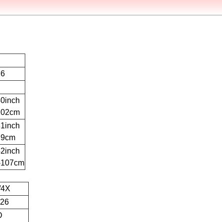
16
40inch
102cm
31inch
79cm
42inch
-107cm
/4X
-26
D