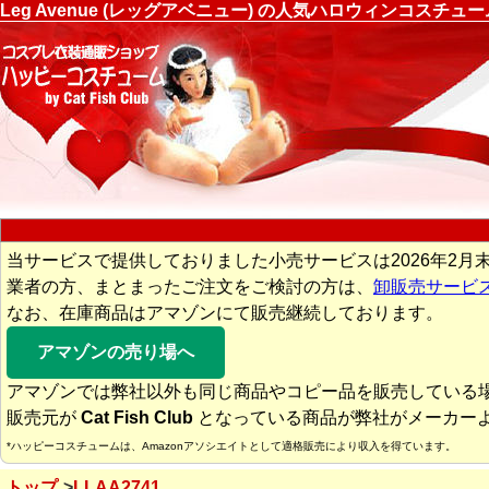
Leg Avenue (レッグアベニュー) の人気ハロウィンコスチ
当サービスで提供しておりました小売サービスは2026年2月
業者の方、まとまったご注文をご検討の方は、
卸販売サービ
なお、在庫商品はアマゾンにて販売継続しております。
アマゾンの売り場へ
アマゾンでは弊社以外も同じ商品やコピー品を販売している
販売元が
Cat Fish Club
となっている商品が弊社がメーカー
*ハッピーコスチュームは、Amazonアソシエイトとして適格販売により収入を得ています。
トップ
LLAA2741