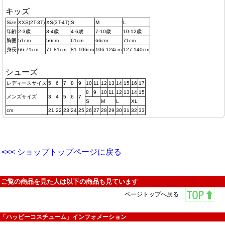
キッズ
Size
XXS(2T-3T)
XS(3T-4T)
S
M
L
年齢
2-3歳
3-4歳
4-6歳
7-10歳
10-12歳
胸囲
51cm
56cm
61cm
66cm
71cm
身長
66-71cm
71-81cm
81-106cm
106-124cm
127-140cm
シューズ
レディースサイズ
5
6
7
8
9
10
11
12
13
14
15
16
17
8
9
10
11
12
13
14
15
メンズサイズ
3
4
5
6
7
S
M
L
XL
cm
21
22
23
24
25
26
27
28
29
30
31
32
33
<<< ショップトップページに戻る
ご覧の商品を見た人は以下の商品も見ています
ページトップへ戻る
「ハッピーコスチューム」インフォメーション