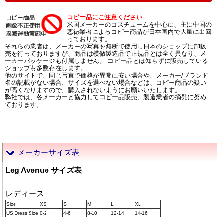
コピー品にご注意ください
米国メーカーのコスチュームを中心に、主に中国の
悪徳業者によるコピー商品が日本国内で大量に出回
っております。
それらの業者は、メーカーの写真を無断で使用し日本のショップに卸販
売を行っておりますが、商品は模倣製造品で正規品とは全く異なり、メ
ーカーパッケージも付属しません。 コピー品とは知らずに販売している
ショップも多数存在します。
他のサイトで、同じ写真で価格が異常に安い場合や、メーカー/ブランド
名の記載がない場合、サイズを選べない場合などは、コピー商品の疑い
が高くなりますので、購入されないようにお願いいたします。
弊社では、各メーカーと協力してコピー品販売、製造業者の摘発に努め
ております。
メーカーサイズ表
Leg Avenue サイズ表
レディース
Size
XS
S
M
L
XL
US Dress Size
0-2
4-6
8-10
12-14
14-16