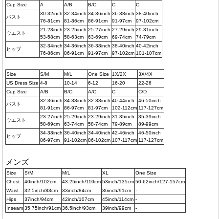
Cup Size
A
A/B
B/C
C
C
30-32inch
32-34inch
34-36inch
36-38inch
38-40inch
バスト
76-81cm
81-86cm
86-91cm
91-97cm
97-102cm
21-23inch
23-25inch
25-27inch
27-29inch
29-31inch
ウエスト
53-58cm
58-63cm
63-69cm
69-74cm
74-79cm
32-34inch
34-36inch
36-38inch
38-40inch
40-42inch
ヒップ
76-86cm
86-91cm
91-97cm
97-102cm
101-107cm
Size
S/M
M/L
One Size
1X/2X
3X/4X
US Dress Size
4-8
10-14
6-12
16-20
22-26
Cup Size
A/B
B/C
A/C
C
C/D
32-36inch
34-38inch
32-38inch
40-44inch
46-50inch
バスト
81-91cm
86-97cm
81-97cm
102-112cm
117-127cm
23-27inch
25-29inch
23-29inch
31-35inch
35-39inch
ウエスト
58-69cm
63-74cm
58-74cm
79-89cm
89-99cm
34-38inch
36-40inch
34-40inch
42-46inch
46-50inch
ヒップ
86-97cm
91-102cm
86-102cm
107-117cm
117-127cm
メンズ
Size
S/M
M/L
XL
One Size
Chest
40inch/102cm
43.25inch/110cm
53inch/135cm
50-62inch/127-157cm
Waist
32.5inch/83cm
33inch/84cm
36inch/91cm
-
Hips
37inch/94cm
42inch/107cm
45inch/114cm
-
Inseam
35.75inch/91cm
36.5inch/93cm
39inch/99cm
-