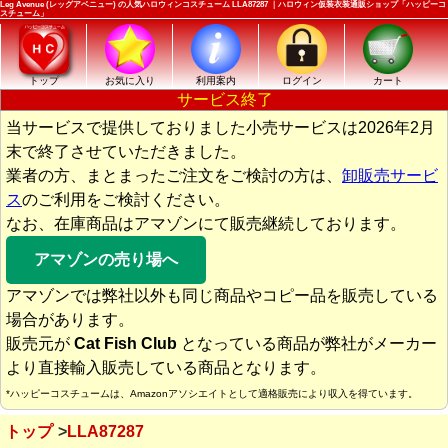
Leg Avenue (レッグアベニュー) の人気ハロウィンコスチューム LLA87287 ｜ハロウィン仮装衣装通販ショップ「ハッピーコ
スチューム」
トップ
お気に入り
利用案内
ログイン
カート
サービス終了
当サービスで提供しておりました小売サービスは2026年2月
末で終了させていただきました。
業者の方、まとまったご注文をご検討の方は、
卸販売サービ
ス
のご利用をご検討ください。
なお、在庫商品はアマゾンにて販売継続しております。
アマゾンの売り場へ
アマゾンでは弊社以外も同じ商品やコピー品を販売している
場合があります。
販売元が
Cat Fish Club
となっている商品が弊社がメーカー
より直接輸入販売している商品となります。
*ハッピーコスチュームは、Amazonアソシエイトとして適格販売により収入を得ています。
トップ
LLA87287