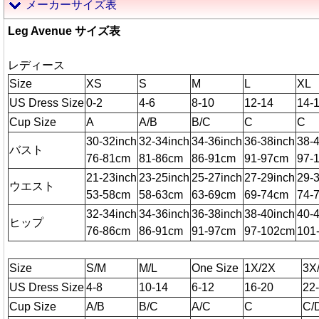
メーカーサイズ表
Leg Avenue サイズ表
レディース
Size
XS
S
M
L
XL
US Dress Size
0-2
4-6
8-10
12-14
14-
Cup Size
A
A/B
B/C
C
C
30-32inch
32-34inch
34-36inch
36-38inch
38-
バスト
76-81cm
81-86cm
86-91cm
91-97cm
97-
21-23inch
23-25inch
25-27inch
27-29inch
29-
ウエスト
53-58cm
58-63cm
63-69cm
69-74cm
74-
32-34inch
34-36inch
36-38inch
38-40inch
40-
ヒップ
76-86cm
86-91cm
91-97cm
97-102cm
101
Size
S/M
M/L
One Size
1X/2X
3X
US Dress Size
4-8
10-14
6-12
16-20
22
Cup Size
A/B
B/C
A/C
C
C/