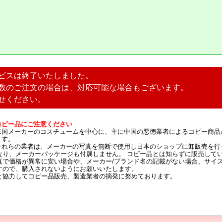
ビスは終了いたしました。
数のご注文の場合は、対応可能な場合もございます。
せください。
コピー品にご注意ください
米国メーカーのコスチュームを中心に、主に中国の悪徳業者によるコピー商品
ます。
それらの業者は、メーカーの写真を無断で使用し日本のショップに卸販売を行
なり、メーカーパッケージも付属しません。 コピー品とは知らずに販売して
真で価格が異常に安い場合や、メーカー/ブランド名の記載がない場合、サイ
すので、購入されないようにお願いいたします。
と協力してコピー品販売、製造業者の摘発に努めております。