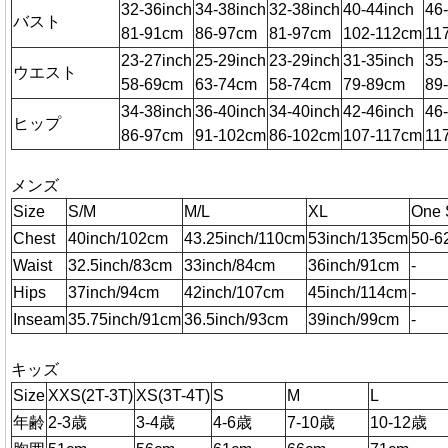
32-36inch
34-38inch
32-38inch
40-44inch
46
バスト
81-91cm
86-97cm
81-97cm
102-112cm
11
23-27inch
25-29inch
23-29inch
31-35inch
35
ウエスト
58-69cm
63-74cm
58-74cm
79-89cm
89
34-38inch
36-40inch
34-40inch
42-46inch
46
ヒップ
86-97cm
91-102cm
86-102cm
107-117cm
11
メンズ
Size
S/M
M/L
XL
One 
Chest
40inch/102cm
43.25inch/110cm
53inch/135cm
50-6
Waist
32.5inch/83cm
33inch/84cm
36inch/91cm
-
Hips
37inch/94cm
42inch/107cm
45inch/114cm
-
Inseam
35.75inch/91cm
36.5inch/93cm
39inch/99cm
-
キッズ
Size
XXS(2T-3T)
XS(3T-4T)
S
M
L
年齢
2-3歳
3-4歳
4-6歳
7-10歳
10-12歳