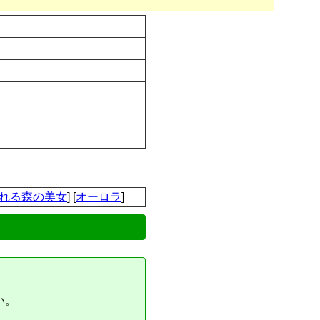
れる森の美女
] [
オーロラ
]
い。