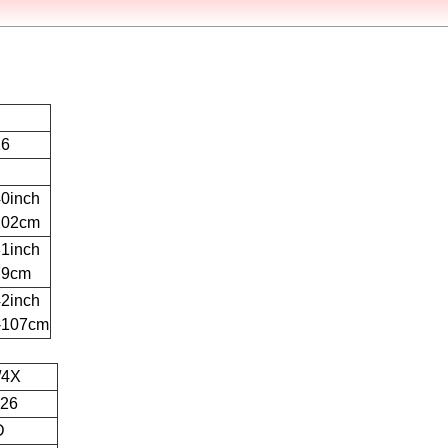
16
40inch
102cm
31inch
79cm
42inch
-107cm
/4X
-26
D