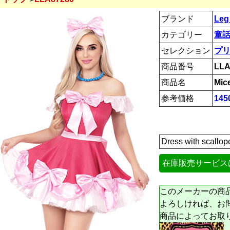
ブランド
Leg
カテゴリー
童話
セレクション
プ
商品番号
LLA
商品名
Mic
参考価格
145
Dress with scall
在庫販売サービス
このメーカーの商
よろしければ、お
商品によってお取