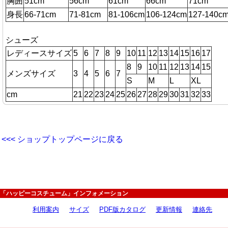
胸囲
51cm
56cm
61cm
66cm
71cm
身長
66-71cm
71-81cm
81-106cm
106-124cm
127-140c
シューズ
レディースサイズ
5
6
7
8
9
10
11
12
13
14
15
16
17
8
9
10
11
12
13
14
15
メンズサイズ
3
4
5
6
7
S
M
L
XL
cm
21
22
23
24
25
26
27
28
29
30
31
32
33
<<< ショップトップページに戻る
「ハッピーコスチューム」インフォメーション
利用案内
サイズ
PDF版カタログ
更新情報
連絡先