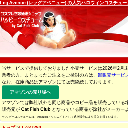
Leg Avenue (レッグアベニュー) の人気ハロウィンコスチ
当サービスで提供しておりました小売サービスは2026年2月
業者の方、まとまったご注文をご検討の方は、
卸販売サービ
なお、在庫商品はアマゾンにて販売継続しております。
アマゾンの売り場へ
アマゾンでは弊社以外も同じ商品やコピー品を販売している
販売元が
Cat Fish Club
となっている商品が弊社がメーカー
*ハッピーコスチュームは、Amazonアソシエイトとして適格販売により収入を得ています。
トップ
LLA87280