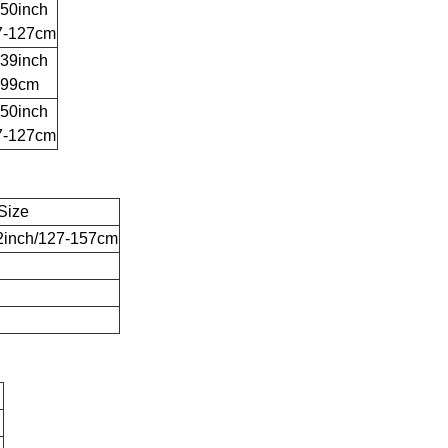
-50inch
7-127cm
-39inch
-99cm
-50inch
7-127cm
Size
2inch/127-157cm