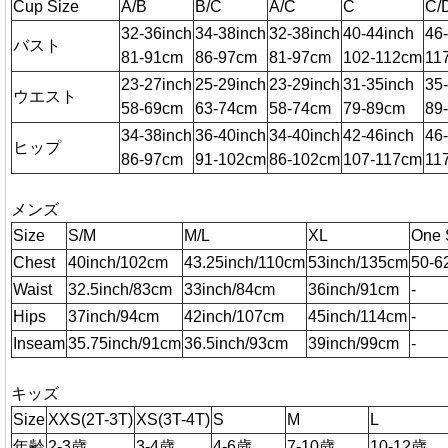
Cup Size
A/B
B/C
A/C
C
C/
32-36inch
34-38inch
32-38inch
40-44inch
46
バスト
81-91cm
86-97cm
81-97cm
102-112cm
11
23-27inch
25-29inch
23-29inch
31-35inch
35
ウエスト
58-69cm
63-74cm
58-74cm
79-89cm
89
34-38inch
36-40inch
34-40inch
42-46inch
46
ヒップ
86-97cm
91-102cm
86-102cm
107-117cm
11
メンズ
Size
S/M
M/L
XL
One 
Chest
40inch/102cm
43.25inch/110cm
53inch/135cm
50-6
Waist
32.5inch/83cm
33inch/84cm
36inch/91cm
-
Hips
37inch/94cm
42inch/107cm
45inch/114cm
-
Inseam
35.75inch/91cm
36.5inch/93cm
39inch/99cm
-
キッズ
Size
XXS(2T-3T)
XS(3T-4T)
S
M
L
年齢
2-3歳
3-4歳
4-6歳
7-10歳
10-12歳