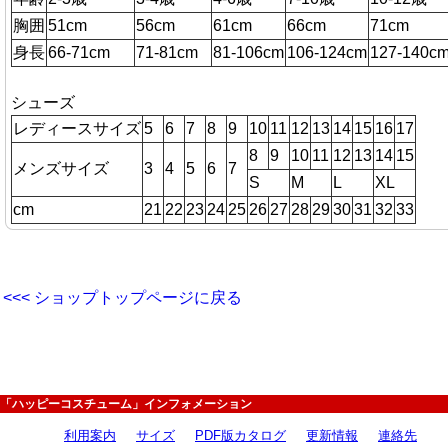
胸囲
51cm
56cm
61cm
66cm
71cm
身長
66-71cm
71-81cm
81-106cm
106-124cm
127-140c
シューズ
レディースサイズ
5
6
7
8
9
10
11
12
13
14
15
16
17
8
9
10
11
12
13
14
15
メンズサイズ
3
4
5
6
7
S
M
L
XL
cm
21
22
23
24
25
26
27
28
29
30
31
32
33
<<< ショップトップページに戻る
「ハッピーコスチューム」インフォメーション
利用案内
サイズ
PDF版カタログ
更新情報
連絡先