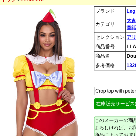
ブランド
Leg
大
カテゴリー
童話
セレクション
ア
商品番号
LLA
商品名
Dou
参考価格
132
Crop top with pete
在庫販売サービス
このメーカーの商
よろしければ、お
商品によってお取