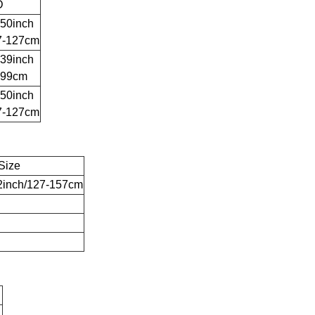
D
-50inch
7-127cm
-39inch
-99cm
-50inch
7-127cm
Size
2inch/127-157cm