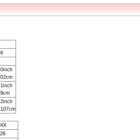
16
40inch
102cm
31inch
79cm
42inch
-107cm
/4X
-26