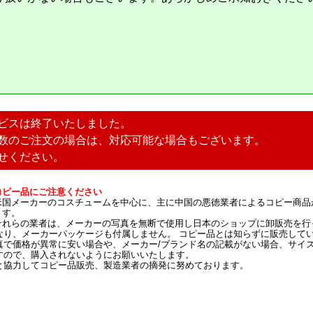
ビスは終了いたしました。
数のご注文の場合は、対応可能な場合もございます。
せください。
コピー品にご注意ください
米国メーカーのコスチュームを中心に、主に中国の悪徳業者によるコピー商品
ます。
それらの業者は、メーカーの写真を無断で使用し日本のショップに卸販売を行
なり、メーカーパッケージも付属しません。 コピー品とは知らずに販売して
真で価格が異常に安い場合や、メーカー/ブランド名の記載がない場合、サイ
すので、購入されないようにお願いいたします。
と協力してコピー品販売、製造業者の摘発に努めております。