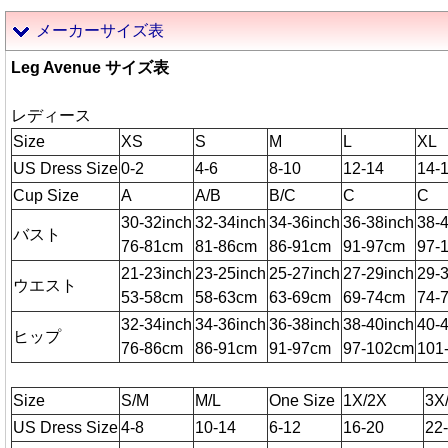
メーカーサイズ表
Leg Avenue サイズ表
レディース
Size
XS
S
M
L
XL
US Dress Size
0-2
4-6
8-10
12-14
14-
Cup Size
A
A/B
B/C
C
C
30-32inch
32-34inch
34-36inch
36-38inch
38-
バスト
76-81cm
81-86cm
86-91cm
91-97cm
97-
21-23inch
23-25inch
25-27inch
27-29inch
29-
ウエスト
53-58cm
58-63cm
63-69cm
69-74cm
74-
32-34inch
34-36inch
36-38inch
38-40inch
40-
ヒップ
76-86cm
86-91cm
91-97cm
97-102cm
101
Size
S/M
M/L
One Size
1X/2X
3X
US Dress Size
4-8
10-14
6-12
16-20
22