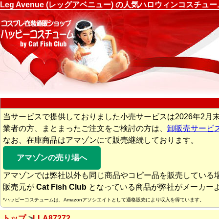
Leg Avenue (レッグアベニュー) の人気ハロウィンコスチ
当サービスで提供しておりました小売サービスは2026年2月
業者の方、まとまったご注文をご検討の方は、
卸販売サービ
なお、在庫商品はアマゾンにて販売継続しております。
アマゾンの売り場へ
アマゾンでは弊社以外も同じ商品やコピー品を販売している
販売元が
Cat Fish Club
となっている商品が弊社がメーカー
*ハッピーコスチュームは、Amazonアソシエイトとして適格販売により収入を得ています。
トップ
LLA87272