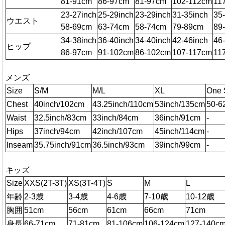
81-91cm
86-97cm
81-97cm
102-112cm
11
23-27inch
25-29inch
23-29inch
31-35inch
35
ウエスト
58-69cm
63-74cm
58-74cm
79-89cm
89
34-38inch
36-40inch
34-40inch
42-46inch
46
ヒップ
86-97cm
91-102cm
86-102cm
107-117cm
11
メンズ
Size
S/M
M/L
XL
One 
Chest
40inch/102cm
43.25inch/110cm
53inch/135cm
50-6
Waist
32.5inch/83cm
33inch/84cm
36inch/91cm
-
Hips
37inch/94cm
42inch/107cm
45inch/114cm
-
Inseam
35.75inch/91cm
36.5inch/93cm
39inch/99cm
-
キッズ
Size
XXS(2T-3T)
XS(3T-4T)
S
M
L
年齢
2-3歳
3-4歳
4-6歳
7-10歳
10-12歳
胸囲
51cm
56cm
61cm
66cm
71cm
身長
66-71cm
71-81cm
81-106cm
106-124cm
127-140c