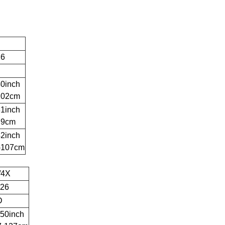
16
40inch
102cm
31inch
79cm
42inch
-107cm
/4X
-26
D
-50inch