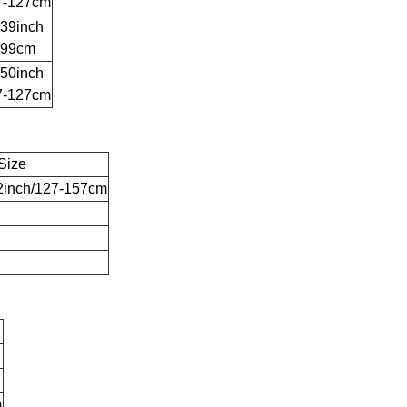
7-127cm
-39inch
-99cm
-50inch
7-127cm
Size
2inch/127-157cm
m