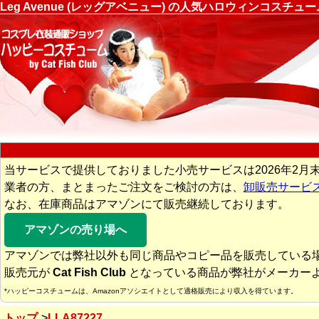
Leg Avenue (レッグアベニュー) の人気ハロウィンコスチ
当サービスで提供しておりました小売サービスは2026年2月
業者の方、まとまったご注文をご検討の方は、
卸販売サービ
なお、在庫商品はアマゾンにて販売継続しております。
アマゾンの売り場へ
アマゾンでは弊社以外も同じ商品やコピー品を販売している
販売元が
Cat Fish Club
となっている商品が弊社がメーカー
*ハッピーコスチュームは、Amazonアソシエイトとして適格販売により収入を得ています。
トップ
LLA87227