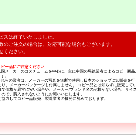
ビスは終了いたしました。
数のご注文の場合は、対応可能な場合もございます。
せください。
コピー品にご注意ください
米国メーカーのコスチュームを中心に、主に中国の悪徳業者によるコピー商品
ます。
それらの業者は、メーカーの写真を無断で使用し日本のショップに卸販売を行
なり、メーカーパッケージも付属しません。 コピー品とは知らずに販売して
真で価格が異常に安い場合や、メーカー/ブランド名の記載がない場合、サイ
すので、購入されないようにお願いいたします。
と協力してコピー品販売、製造業者の摘発に努めております。