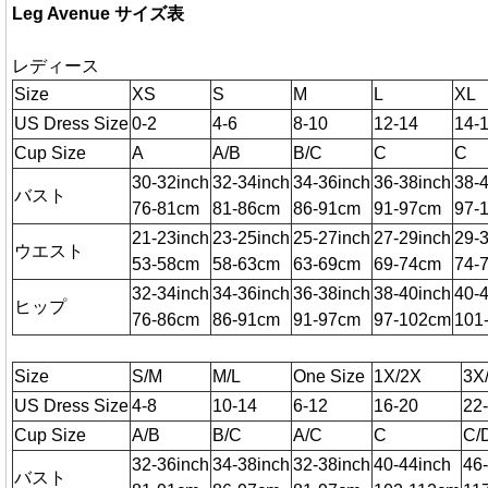
Leg Avenue サイズ表
レディース
Size
XS
S
M
L
XL
US Dress Size
0-2
4-6
8-10
12-14
14-
Cup Size
A
A/B
B/C
C
C
30-32inch
32-34inch
34-36inch
36-38inch
38-
バスト
76-81cm
81-86cm
86-91cm
91-97cm
97-
21-23inch
23-25inch
25-27inch
27-29inch
29-
ウエスト
53-58cm
58-63cm
63-69cm
69-74cm
74-
32-34inch
34-36inch
36-38inch
38-40inch
40-
ヒップ
76-86cm
86-91cm
91-97cm
97-102cm
101
Size
S/M
M/L
One Size
1X/2X
3X
US Dress Size
4-8
10-14
6-12
16-20
22
Cup Size
A/B
B/C
A/C
C
C/
32-36inch
34-38inch
32-38inch
40-44inch
46
バスト