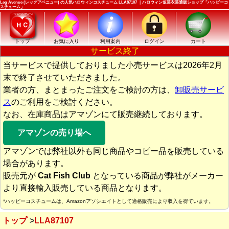
Leg Avenue (レッグアベニュー) の人気ハロウィンコスチューム LLA87107 ｜ハロウィン仮装衣装通販ショップ「ハッピーコ
スチューム」
トップ
お気に入り
利用案内
ログイン
カート
サービス終了
当サービスで提供しておりました小売サービスは2026年2月
末で終了させていただきました。
業者の方、まとまったご注文をご検討の方は、
卸販売サービ
ス
のご利用をご検討ください。
なお、在庫商品はアマゾンにて販売継続しております。
アマゾンの売り場へ
アマゾンでは弊社以外も同じ商品やコピー品を販売している
場合があります。
販売元が
Cat Fish Club
となっている商品が弊社がメーカー
より直接輸入販売している商品となります。
*ハッピーコスチュームは、Amazonアソシエイトとして適格販売により収入を得ています。
トップ
LLA87107