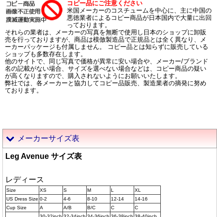
コピー品にご注意ください
米国メーカーのコスチュームを中心に、主に中国の
悪徳業者によるコピー商品が日本国内で大量に出回
っております。
それらの業者は、メーカーの写真を無断で使用し日本のショップに卸販
売を行っておりますが、商品は模倣製造品で正規品とは全く異なり、メ
ーカーパッケージも付属しません。 コピー品とは知らずに販売している
ショップも多数存在します。
他のサイトで、同じ写真で価格が異常に安い場合や、メーカー/ブランド
名の記載がない場合、サイズを選べない場合などは、コピー商品の疑い
が高くなりますので、購入されないようにお願いいたします。
弊社では、各メーカーと協力してコピー品販売、製造業者の摘発に努め
ております。
メーカーサイズ表
Leg Avenue サイズ表
レディース
Size
XS
S
M
L
XL
US Dress Size
0-2
4-6
8-10
12-14
14-16
Cup Size
A
A/B
B/C
C
C
30-32inch
32-34inch
34-36inch
36-38inch
38-40inch