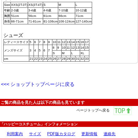
Size
XXS(2T-3T)
XS(3T-4T)
S
M
L
年齢
2-3歳
3-4歳
4-6歳
7-10歳
10-12歳
胸囲
51cm
56cm
61cm
66cm
71cm
身長
66-71cm
71-81cm
81-106cm
106-124cm
127-140cm
シューズ
レディースサイズ
5
6
7
8
9
10
11
12
13
14
15
16
17
8
9
10
11
12
13
14
15
メンズサイズ
3
4
5
6
7
S
M
L
XL
cm
21
22
23
24
25
26
27
28
29
30
31
32
33
<<< ショップトップページに戻る
ご覧の商品を見た人は以下の商品も見ています
ページトップへ戻る
「ハッピーコスチューム」インフォメーション
利用案内
サイズ
PDF版カタログ
更新情報
連絡先