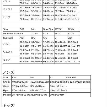
バスト
76-81cm
81-86cm
86-91cm
91-97cm
97-102cm
21-23inch
23-25inch
25-27inch
27-29inch
29-31inch
ウエスト
53-58cm
58-63cm
63-69cm
69-74cm
74-79cm
32-34inch
34-36inch
36-38inch
38-40inch
40-42inch
ヒップ
76-86cm
86-91cm
91-97cm
97-102cm
101-107cm
Size
S/M
M/L
One Size
1X/2X
3X/4X
US Dress Size
4-8
10-14
6-12
16-20
22-26
Cup Size
A/B
B/C
A/C
C
C/D
32-36inch
34-38inch
32-38inch
40-44inch
46-50inch
バスト
81-91cm
86-97cm
81-97cm
102-112cm
117-127cm
23-27inch
25-29inch
23-29inch
31-35inch
35-39inch
ウエスト
58-69cm
63-74cm
58-74cm
79-89cm
89-99cm
34-38inch
36-40inch
34-40inch
42-46inch
46-50inch
ヒップ
86-97cm
91-102cm
86-102cm
107-117cm
117-127cm
メンズ
Size
S/M
M/L
XL
One Size
Chest
40inch/102cm
43.25inch/110cm
53inch/135cm
50-62inch/127-157cm
Waist
32.5inch/83cm
33inch/84cm
36inch/91cm
-
Hips
37inch/94cm
42inch/107cm
45inch/114cm
-
Inseam
35.75inch/91cm
36.5inch/93cm
39inch/99cm
-
キッズ