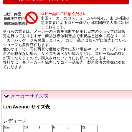
コピー品にご注意ください
米国メーカーのコスチュームを中心に、主に中国の
悪徳業者によるコピー商品が日本国内で大量に出回
っております。
それらの業者は、メーカーの写真を無断で使用し日本のショップに卸販
売を行っておりますが、商品は模倣製造品で正規品とは全く異なり、メ
ーカーパッケージも付属しません。 コピー品とは知らずに販売している
ショップも多数存在します。
他のサイトで、同じ写真で価格が異常に安い場合や、メーカー/ブランド
名の記載がない場合、サイズを選べない場合などは、コピー商品の疑い
が高くなりますので、購入されないようにお願いいたします。
弊社では、各メーカーと協力してコピー品販売、製造業者の摘発に努め
ております。
メーカーサイズ表
Leg Avenue サイズ表
レディース
Size
XS
S
M
L
XL