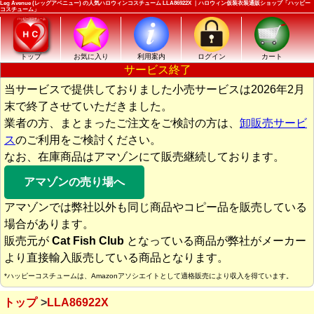
Leg Avenue (レッグアベニュー) の人気ハロウィンコスチューム LLA86922X ｜ハロウィン仮装衣装通販ショップ「ハッピー
コスチューム」
トップ
お気に入り
利用案内
ログイン
カート
サービス終了
当サービスで提供しておりました小売サービスは2026年2月
末で終了させていただきました。
業者の方、まとまったご注文をご検討の方は、
卸販売サービ
ス
のご利用をご検討ください。
なお、在庫商品はアマゾンにて販売継続しております。
アマゾンの売り場へ
アマゾンでは弊社以外も同じ商品やコピー品を販売している
場合があります。
販売元が
Cat Fish Club
となっている商品が弊社がメーカー
より直接輸入販売している商品となります。
*ハッピーコスチュームは、Amazonアソシエイトとして適格販売により収入を得ています。
トップ
LLA86922X