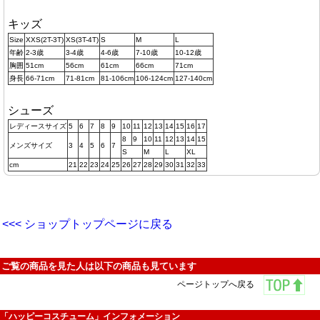
キッズ
Size
XXS(2T-3T)
XS(3T-4T)
S
M
L
年齢
2-3歳
3-4歳
4-6歳
7-10歳
10-12歳
胸囲
51cm
56cm
61cm
66cm
71cm
身長
66-71cm
71-81cm
81-106cm
106-124cm
127-140cm
シューズ
レディースサイズ
5
6
7
8
9
10
11
12
13
14
15
16
17
8
9
10
11
12
13
14
15
メンズサイズ
3
4
5
6
7
S
M
L
XL
cm
21
22
23
24
25
26
27
28
29
30
31
32
33
<<< ショップトップページに戻る
ご覧の商品を見た人は以下の商品も見ています
ページトップへ戻る
「ハッピーコスチューム」インフォメーション