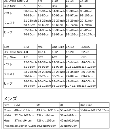
US Dress Size
0-2
4-6
8-10
12-14
14-16
Cup Size
A
A/B
B/C
C
C
30-32inch
32-34inch
34-36inch
36-38inch
38-40inch
バスト
76-81cm
81-86cm
86-91cm
91-97cm
97-102cm
21-23inch
23-25inch
25-27inch
27-29inch
29-31inch
ウエスト
53-58cm
58-63cm
63-69cm
69-74cm
74-79cm
32-34inch
34-36inch
36-38inch
38-40inch
40-42inch
ヒップ
76-86cm
86-91cm
91-97cm
97-102cm
101-107cm
Size
S/M
M/L
One Size
1X/2X
3X/4X
US Dress Size
4-8
10-14
6-12
16-20
22-26
Cup Size
A/B
B/C
A/C
C
C/D
32-36inch
34-38inch
32-38inch
40-44inch
46-50inch
バスト
81-91cm
86-97cm
81-97cm
102-112cm
117-127cm
23-27inch
25-29inch
23-29inch
31-35inch
35-39inch
ウエスト
58-69cm
63-74cm
58-74cm
79-89cm
89-99cm
34-38inch
36-40inch
34-40inch
42-46inch
46-50inch
ヒップ
86-97cm
91-102cm
86-102cm
107-117cm
117-127cm
メンズ
Size
S/M
M/L
XL
One Size
Chest
40inch/102cm
43.25inch/110cm
53inch/135cm
50-62inch/127-157cm
Waist
32.5inch/83cm
33inch/84cm
36inch/91cm
-
Hips
37inch/94cm
42inch/107cm
45inch/114cm
-
Inseam
35.75inch/91cm
36.5inch/93cm
39inch/99cm
-