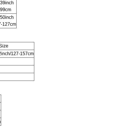
-39inch
-99cm
-50inch
7-127cm
Size
2inch/127-157cm
m