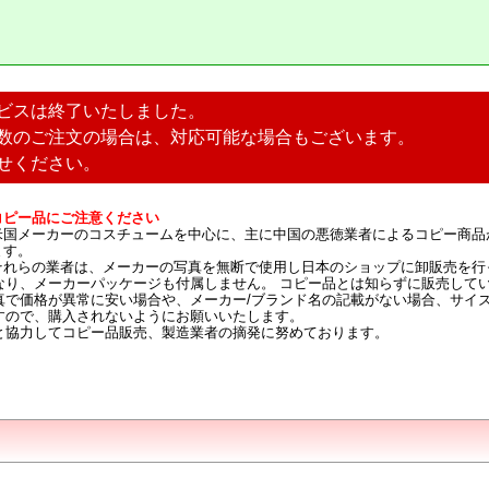
ビスは終了いたしました。
数のご注文の場合は、対応可能な場合もございます。
せください。
コピー品にご注意ください
米国メーカーのコスチュームを中心に、主に中国の悪徳業者によるコピー商品
ます。
それらの業者は、メーカーの写真を無断で使用し日本のショップに卸販売を行
なり、メーカーパッケージも付属しません。 コピー品とは知らずに販売して
真で価格が異常に安い場合や、メーカー/ブランド名の記載がない場合、サイ
すので、購入されないようにお願いいたします。
と協力してコピー品販売、製造業者の摘発に努めております。