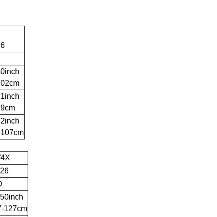
16
40inch
102cm
31inch
79cm
42inch
-107cm
/4X
-26
D
-50inch
7-127cm