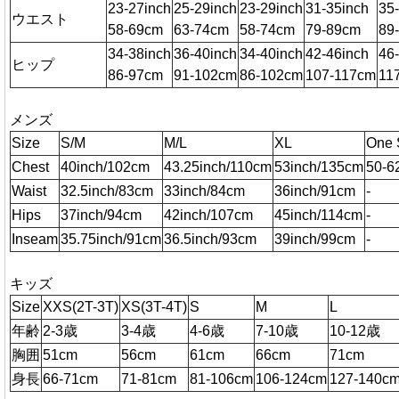
23-27inch
25-29inch
23-29inch
31-35inch
35
ウエスト
58-69cm
63-74cm
58-74cm
79-89cm
89
34-38inch
36-40inch
34-40inch
42-46inch
46
ヒップ
86-97cm
91-102cm
86-102cm
107-117cm
11
メンズ
Size
S/M
M/L
XL
One 
Chest
40inch/102cm
43.25inch/110cm
53inch/135cm
50-6
Waist
32.5inch/83cm
33inch/84cm
36inch/91cm
-
Hips
37inch/94cm
42inch/107cm
45inch/114cm
-
Inseam
35.75inch/91cm
36.5inch/93cm
39inch/99cm
-
キッズ
Size
XXS(2T-3T)
XS(3T-4T)
S
M
L
年齢
2-3歳
3-4歳
4-6歳
7-10歳
10-12歳
胸囲
51cm
56cm
61cm
66cm
71cm
身長
66-71cm
71-81cm
81-106cm
106-124cm
127-140c