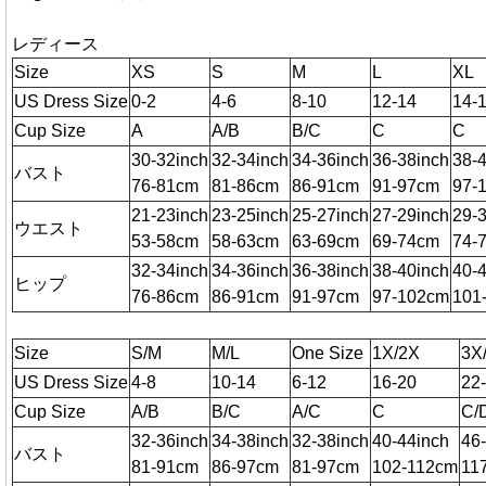
レディース
Size
XS
S
M
L
XL
US Dress Size
0-2
4-6
8-10
12-14
14-
Cup Size
A
A/B
B/C
C
C
30-32inch
32-34inch
34-36inch
36-38inch
38-
バスト
76-81cm
81-86cm
86-91cm
91-97cm
97-
21-23inch
23-25inch
25-27inch
27-29inch
29-
ウエスト
53-58cm
58-63cm
63-69cm
69-74cm
74-
32-34inch
34-36inch
36-38inch
38-40inch
40-
ヒップ
76-86cm
86-91cm
91-97cm
97-102cm
101
Size
S/M
M/L
One Size
1X/2X
3X
US Dress Size
4-8
10-14
6-12
16-20
22
Cup Size
A/B
B/C
A/C
C
C/
32-36inch
34-38inch
32-38inch
40-44inch
46
バスト
81-91cm
86-97cm
81-97cm
102-112cm
11