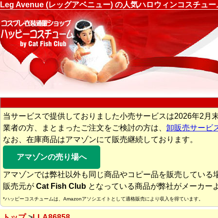
Leg Avenue (レッグアベニュー) の人気ハロウィンコスチ
当サービスで提供しておりました小売サービスは2026年2月
業者の方、まとまったご注文をご検討の方は、
卸販売サービ
なお、在庫商品はアマゾンにて販売継続しております。
アマゾンの売り場へ
アマゾンでは弊社以外も同じ商品やコピー品を販売している
販売元が
Cat Fish Club
となっている商品が弊社がメーカー
*ハッピーコスチュームは、Amazonアソシエイトとして適格販売により収入を得ています。
トップ
LLA86858