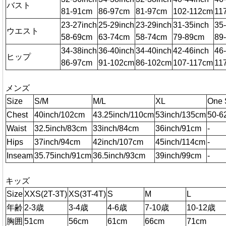
バスト
81-91cm
86-97cm
81-97cm
102-112cm
11
23-27inch
25-29inch
23-29inch
31-35inch
35
ウエスト
58-69cm
63-74cm
58-74cm
79-89cm
89
34-38inch
36-40inch
34-40inch
42-46inch
46
ヒップ
86-97cm
91-102cm
86-102cm
107-117cm
11
メンズ
Size
S/M
M/L
XL
One 
Chest
40inch/102cm
43.25inch/110cm
53inch/135cm
50-6
Waist
32.5inch/83cm
33inch/84cm
36inch/91cm
-
Hips
37inch/94cm
42inch/107cm
45inch/114cm
-
Inseam
35.75inch/91cm
36.5inch/93cm
39inch/99cm
-
キッズ
Size
XXS(2T-3T)
XS(3T-4T)
S
M
L
年齢
2-3歳
3-4歳
4-6歳
7-10歳
10-12歳
胸囲
51cm
56cm
61cm
66cm
71cm