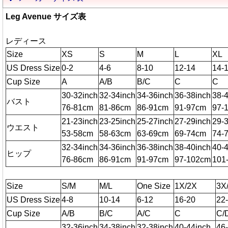
Leg Avenue サイズ表
レディース
Size
XS
S
M
L
XL
US Dress Size
0-2
4-6
8-10
12-14
14-
Cup Size
A
A/B
B/C
C
C
30-32inch
32-34inch
34-36inch
36-38inch
38-
バスト
76-81cm
81-86cm
86-91cm
91-97cm
97-
21-23inch
23-25inch
25-27inch
27-29inch
29-
ウエスト
53-58cm
58-63cm
63-69cm
69-74cm
74-
32-34inch
34-36inch
36-38inch
38-40inch
40-
ヒップ
76-86cm
86-91cm
91-97cm
97-102cm
101
Size
S/M
M/L
One Size
1X/2X
3X
US Dress Size
4-8
10-14
6-12
16-20
22
Cup Size
A/B
B/C
A/C
C
C/
32-36inch
34-38inch
32-38inch
40-44inch
46