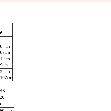
16
40inch
102cm
31inch
79cm
42inch
-107cm
/4X
-26
D
-50inch