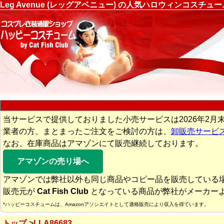
Leg Avenue (レッグアベニュー) の人気ハロウィンコスチ
当サービスで提供しておりました小売サービスは2026年2月
業者の方、まとまったご注文をご検討の方は、
卸販売サービ
なお、在庫商品はアマゾンにて販売継続しております。
アマゾンの売り場へ
アマゾンでは弊社以外も同じ商品やコピー品を販売している
販売元が
Cat Fish Club
となっている商品が弊社がメーカー
*ハッピーコスチュームは、Amazonアソシエイトとして適格販売により収入を得ています。
トップ
LLA86683