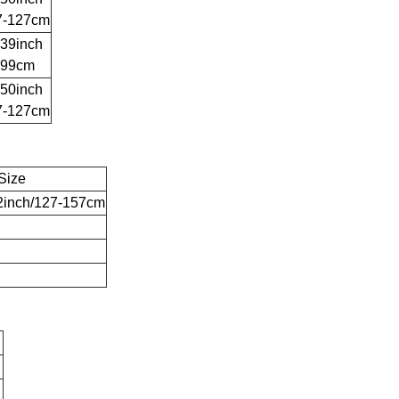
7-127cm
-39inch
-99cm
-50inch
7-127cm
Size
2inch/127-157cm