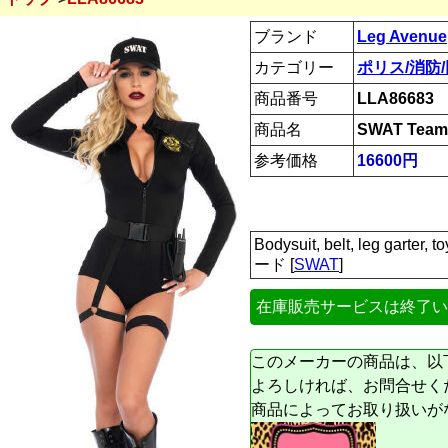
ブランド
Leg Avenue
カテゴリー
ポリス/消防
商品番号
LLA86683
商品名
SWAT Team
参考価格
16600円
Bodysuit, belt, leg garter, 
ード [
SWAT
]
在庫販売サービスは終了い
このメーカーの商品は、以
よろしければ、お問合せく
商品によってお取り扱いが