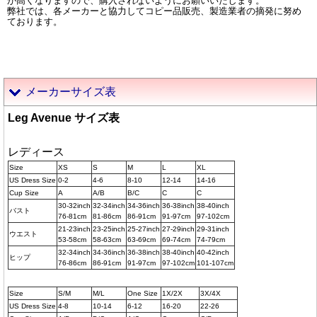
が高くなりますので、購入されないようにお願いいたします。
弊社では、各メーカーと協力してコピー品販売、製造業者の摘発に努め
ております。
メーカーサイズ表
Leg Avenue サイズ表
レディース
Size
XS
S
M
L
XL
US Dress Size
0-2
4-6
8-10
12-14
14-16
Cup Size
A
A/B
B/C
C
C
30-32inch
32-34inch
34-36inch
36-38inch
38-40inch
バスト
76-81cm
81-86cm
86-91cm
91-97cm
97-102cm
21-23inch
23-25inch
25-27inch
27-29inch
29-31inch
ウエスト
53-58cm
58-63cm
63-69cm
69-74cm
74-79cm
32-34inch
34-36inch
36-38inch
38-40inch
40-42inch
ヒップ
76-86cm
86-91cm
91-97cm
97-102cm
101-107cm
Size
S/M
M/L
One Size
1X/2X
3X/4X
US Dress Size
4-8
10-14
6-12
16-20
22-26