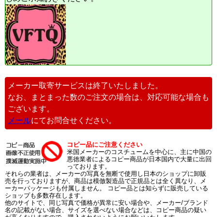
メーカー取寄サービスは終了いたしました。
なお、まとまった数のご注文の場合は、対応可能な場合も
ございます。
メール
にてお問合せください。
コピー品にご注意ください
米国メーカーのコスチュームを中心に、主に中国の
悪徳業者によるコピー商品が日本国内で大量に出回
っております。
それらの業者は、メーカーの写真を無断で使用し日本のショップに卸販
売を行っておりますが、商品は模倣製造品で正規品とは全く異なり、メ
ーカーパッケージも付属しません。 コピー品とは知らずに販売している
ショップも多数存在します。
他のサイトで、同じ写真で価格が異常に安い場合や、メーカー/ブランド
名の記載がない場合、サイズを選べない場合などは、コピー商品の疑い