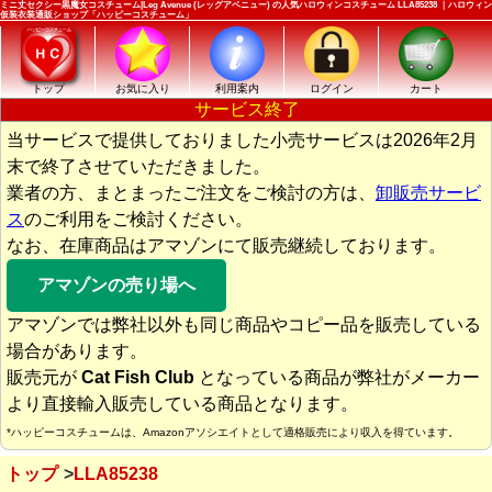
ミニ丈セクシー黒魔女コスチューム|Leg Avenue (レッグアベニュー) の人気ハロウィンコスチューム LLA85238 ｜ハロウィン
仮装衣装通販ショップ「ハッピーコスチューム」
トップ
お気に入り
利用案内
ログイン
カート
サービス終了
当サービスで提供しておりました小売サービスは2026年2月
末で終了させていただきました。
業者の方、まとまったご注文をご検討の方は、
卸販売サービ
ス
のご利用をご検討ください。
なお、在庫商品はアマゾンにて販売継続しております。
アマゾンの売り場へ
アマゾンでは弊社以外も同じ商品やコピー品を販売している
場合があります。
販売元が
Cat Fish Club
となっている商品が弊社がメーカー
より直接輸入販売している商品となります。
*ハッピーコスチュームは、Amazonアソシエイトとして適格販売により収入を得ています。
トップ
LLA85238