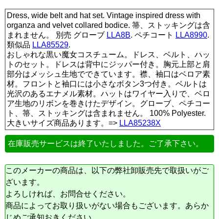
Dress, wide belt and hat set. Vintage inspired dress with
organza and velvet collared bodice. 箒、ストッキングは含
まれません。 別売 グローブ
LLA8B
. ペチコート
LLA8990
.
類似品
LLA85529
.
おしゃれな黒い魔女コスチューム。ドレス、ベルト、ハッ
トのセット。ドレスは背中にジッパー付き。胸元上部と肩
部分はメッシュ生地でできています。襟、袖口はベロア素
材。フロントと袖口には小さなボタン3つ付き。ベルトは
光沢のあるエナメル素材。ハットはワイヤー入りで、ベロ
ア生地のリボンを巻きけたデザイン。グローブ、ペチコー
ト、箒、ストッキングは含まれません。 100% Polyester.
大きいサイズ商品あります。=>
LLA85238X
在庫販売サービスは終了いたしました。ご了承下さい。
このメーカーの商品は、以下の弊社卸販売先で取扱いがご
ざいます。
よろしければ、お問合せください。
商品によってお取り扱いがない場合もございます。あらか
じめご承知おきください。