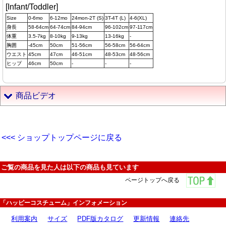
[Infant/Toddler]
Size
0-6mo
6-12mo
24mon-2T (S)
3T-4T (L)
4-6(XL)
身長
58-64cm
64-74cm
84-94cm
96-102cm
97-117cm
体重
3.5-7kg
8-10kg
9-13kg
13-16kg
-
胸囲
-45cm
50cm
51-56cm
56-58cm
56-64cm
ウエスト
45cm
47cm
46-51cm
48-53cm
48-56cm
ヒップ
46cm
50cm
-
-
-
商品ビデオ
<<< ショップトップページに戻る
ご覧の商品を見た人は以下の商品も見ています
ページトップへ戻る
「ハッピーコスチューム」インフォメーション
利用案内
サイズ
PDF版カタログ
更新情報
連絡先