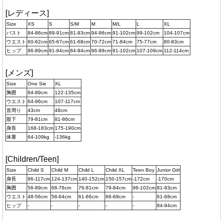
[レディース]
Size
XS
S
S/M
M
M/L
L
XL
バスト
84-86cm
89-91cm
81-93cm
94-96cm
91-102cm
99-102cm
104-107cm
ウエスト
60-62cm
65-67cm
61-68cm
70-72cm
71-84cm
75-77cm
80-83cm
ヒップ
86-89cm
91-94cm
84-94cm
96-99cm
91-102cm
107-109cm
112-114cm
[メンズ]
Size
One Sie
XL
胸囲
84-89cm
122-135cm
ウエスト
64-96cm
107-117cm
首周り
43cm
48cm
股下
79-81cm
81-86cm
身長
168-183cm
175-190cm
体重
64-109kg
-136kg
[Children/Teen]
Size
Child S
Child M
Child L
Child XL
Teen Boy
Junior Girl
身長
96-117cm
124-137cm
140-152cm
150-157cm
-172cm
-170cm
胸囲
56-89cm
68-76cm
76-81cm
79-84cm
96-102cm
81-93cm
ウエスト
48-56cm
58-64cm
61-66cm
66-69cm
-
61-68cm
ヒップ
-
-
-
-
-
84-94cm