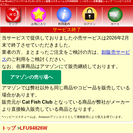
Fun World (ファンワールド) のハロウィン仮装コスチューム LFU94826W ｜ハロウィン衣装通販ショップ「ハッピーコスチ
ューム」
トップ
お気に入り
利用案内
ログイン
カート
サービス終了
当サービスで提供しておりました小売サービスは2026年2月
末で終了させていただきました。
業者の方、まとまったご注文をご検討の方は、
卸販売サービ
ス
のご利用をご検討ください。
なお、在庫商品はアマゾンにて販売継続しております。
アマゾンの売り場へ
アマゾンでは弊社以外も同じ商品やコピー品を販売している
場合があります。
販売元が
Cat Fish Club
となっている商品が弊社がメーカー
より直接輸入販売している商品となります。
*ハッピーコスチュームは、Amazonアソシエイトとして適格販売により収入を得ています。
トップ
LFU94826W