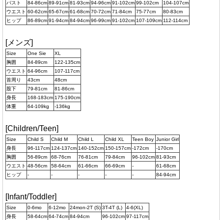
バスト
84-86cm
89-91cm
81-93cm
94-96cm
91-102cm
99-102cm
104-107cm
ウエスト
60-62cm
65-67cm
61-68cm
70-72cm
71-84cm
75-77cm
80-83cm
ヒップ
86-89cm
91-94cm
84-94cm
96-99cm
91-102cm
107-109cm
112-114cm
[メンズ]
Size
One Sie
XL
胸囲
84-89cm
122-135cm
ウエスト
64-96cm
107-117cm
首周り
43cm
48cm
股下
79-81cm
81-86cm
身長
168-183cm
175-190cm
体重
64-109kg
-136kg
[Children/Teen]
Size
Child S
Child M
Child L
Child XL
Teen Boy
Junior Girl
身長
96-117cm
124-137cm
140-152cm
150-157cm
-172cm
-170cm
胸囲
56-89cm
68-76cm
76-81cm
79-84cm
96-102cm
81-93cm
ウエスト
48-56cm
58-64cm
61-66cm
66-69cm
-
61-68cm
ヒップ
-
-
-
-
-
84-94cm
[Infant/Toddler]
Size
0-6mo
6-12mo
24mon-2T (S)
3T-4T (L)
4-6(XL)
身長
58-64cm
64-74cm
84-94cm
96-102cm
97-117cm