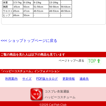
体重
3.5-7kg
8-10kg
9-13kg
13-16kg
-
胸囲
-45cm
50cm
51-56cm
56-58cm
56-64cm
ウエスト
45cm
47cm
46-51cm
48-53cm
48-56cm
ヒップ
46cm
50cm
-
-
-
<<< ショップトップページに戻る
ご覧の商品を見た人は以下の商品も見ています
ページトップへ戻る
「ハッピーコスチューム」インフォメーション
利用案内
サイズ
PDF版カタログ
更新情報
連絡先
コスプレ衣装通販
ハッピーコスチューム
©2026 Cat Fish Club