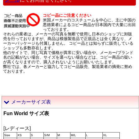
コピー品にご注意ください
米国メーカーのコスチュームを中心に、主に中国の
悪徳業者によるコピー商品が日本国内で大量に出回
っております。
それらの業者は、メーカーの写真を無断で使用し日本のショップに卸販
売を行っておりますが、商品は模倣製造品で正規品とは全く異なり、メ
ーカーパッケージも付属しません。 コピー品とは知らずに販売している
ショップも多数存在します。
他のサイトで、同じ写真で価格が異常に安い場合や、メーカー/ブランド
名の記載がない場合、サイズを選べない場合などは、コピー商品の疑い
が高くなりますので、購入されないようにお願いいたします。
弊社では、各メーカーと協力してコピー品販売、製造業者の摘発に努め
ております。
メーカーサイズ表
Fun World サイズ表
[レディース]
Size
XS
S
S/M
M
M/L
L
XL