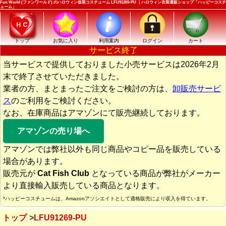
Fun World (ファンワールド) のハロウィン仮装コスチューム LFU91269-PU ｜ハロウィン衣装通販ショップ「ハッピーコスチ
ューム」
トップ
お気に入り
利用案内
ログイン
カート
サービス終了
当サービスで提供しておりました小売サービスは2026年2月
末で終了させていただきました。
業者の方、まとまったご注文をご検討の方は、
卸販売サービ
ス
のご利用をご検討ください。
なお、在庫商品はアマゾンにて販売継続しております。
アマゾンの売り場へ
アマゾンでは弊社以外も同じ商品やコピー品を販売している
場合があります。
販売元が
Cat Fish Club
となっている商品が弊社がメーカー
より直接輸入販売している商品となります。
*ハッピーコスチュームは、Amazonアソシエイトとして適格販売により収入を得ています。
トップ
LFU91269-PU