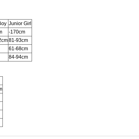
Boy
Junior Girl
m
-170cm
2cm
81-93cm
61-68cm
84-94cm
m