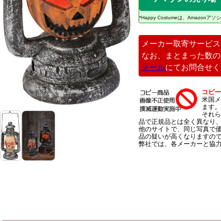
*Happy Costumeは、Amaz
メーカー取寄サービス
なお、まとまった数の
メール
にてお問合せく
コピー
米国メ
ます。
それら
品で正規品とは全く異なり
他のサイトで、同じ写真で
品の疑いが高くなりますの
弊社では、各メーカーと協