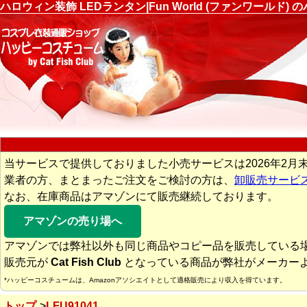
ハロウィン装飾 LEDランタン|Fun World (ファンワール
当サービスで提供しておりました小売サービスは2026年2月
業者の方、まとまったご注文をご検討の方は、
卸販売サービ
なお、在庫商品はアマゾンにて販売継続しております。
アマゾンの売り場へ
アマゾンでは弊社以外も同じ商品やコピー品を販売している
販売元が
Cat Fish Club
となっている商品が弊社がメーカー
*ハッピーコスチュームは、Amazonアソシエイトとして適格販売により収入を得ています。
トップ
LFU91041