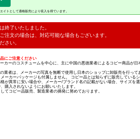
onアソシエイトとして適格販売により収入を得ています。
は終了いたしました。
ご注文の場合は、対応可能な場合もございます。
ださい。
品にご注意ください
ーカーのコスチュームを中心に、主に中国の悪徳業者によるコピー商品が日
の業者は、メーカーの写真を無断で使用し日本のショップに卸販売を行って
、メーカーパッケージも付属しません。 コピー品とは知らずに販売している
価格が異常に安い場合や、メーカー/ブランド名の記載がない場合、サイズを
で、購入されないようにお願いいたします。
力してコピー品販売、製造業者の摘発に努めております。