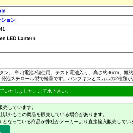
rld
ーション
41
en LED Lantern
タン。 単四電池2個使用。テスト電池入り。高さ約36cm、幅約
m。発泡スチロール製で軽量です。パンプキンとスカルの2種類
了いたしました。ご了承下さい。
販売しています。
社以外もこの商品を販売している場合があります。
b
となっている商品が弊社がメーカーより直接輸入販売してい
へ