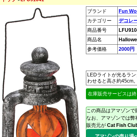
ブランド
Fun Wo
カテゴリー
デコレ
商品番号
LFU910
商品名
Hallowe
参考価格
2000円
LEDライトが光るラン
わせると高さ約45c
在庫販売サービスは終
この商品はアマゾンで
なお、アマゾンでは弊
販売元が
Cat Fish Clu
アマゾンの売り場