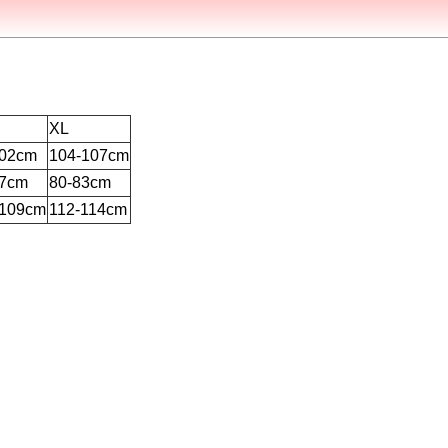
XL
102cm
104-107cm
77cm
80-83cm
-109cm
112-114cm