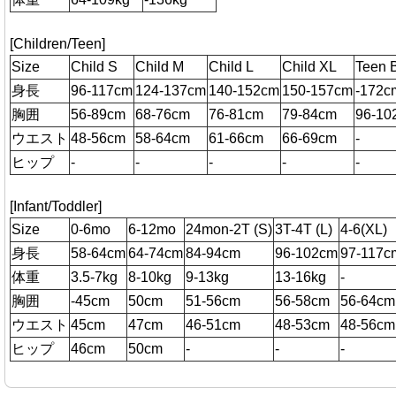
[Children/Teen]
Size
Child S
Child M
Child L
Child XL
Teen 
身長
96-117cm
124-137cm
140-152cm
150-157cm
-172c
胸囲
56-89cm
68-76cm
76-81cm
79-84cm
96-10
ウエスト
48-56cm
58-64cm
61-66cm
66-69cm
-
ヒップ
-
-
-
-
-
[Infant/Toddler]
Size
0-6mo
6-12mo
24mon-2T (S)
3T-4T (L)
4-6(XL)
身長
58-64cm
64-74cm
84-94cm
96-102cm
97-117c
体重
3.5-7kg
8-10kg
9-13kg
13-16kg
-
胸囲
-45cm
50cm
51-56cm
56-58cm
56-64cm
ウエスト
45cm
47cm
46-51cm
48-53cm
48-56cm
ヒップ
46cm
50cm
-
-
-