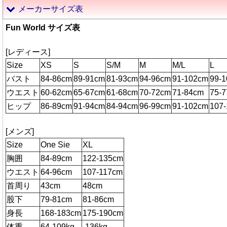
メーカーサイズ表
Fun World サイズ表
[レディース]
Size
XS
S
S/M
M
M/L
L
バスト
84-86cm
89-91cm
81-93cm
94-96cm
91-102cm
99-
ウエスト
60-62cm
65-67cm
61-68cm
70-72cm
71-84cm
75-
ヒップ
86-89cm
91-94cm
84-94cm
96-99cm
91-102cm
107
[メンズ]
Size
One Sie
XL
胸囲
84-89cm
122-135cm
ウエスト
64-96cm
107-117cm
首周り
43cm
48cm
股下
79-81cm
81-86cm
身長
168-183cm
175-190cm
体重
64-109kg
-136kg