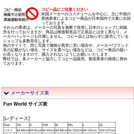
コピー品にご注意ください
米国メーカーのコスチュームを中心に、主に中国の
悪徳業者によるコピー商品が日本国内で大量に出回
っております。
それらの業者は、メーカーの写真を無断で使用し日本のショップに卸販
売を行っておりますが、商品は模倣製造品で正規品とは全く異なり、メ
ーカーパッケージも付属しません。 コピー品とは知らずに販売している
ショップも多数存在します。
他のサイトで、同じ写真で価格が異常に安い場合や、メーカー/ブランド
名の記載がない場合、サイズを選べない場合などは、コピー商品の疑い
が高くなりますので、購入されないようにお願いいたします。
弊社では、各メーカーと協力してコピー品販売、製造業者の摘発に努め
ております。
メーカーサイズ表
Fun World サイズ表
[レディース]
Size
XS
S
S/M
M
M/L
L
XL
バスト
84-86cm
89-91cm
81-93cm
94-96cm
91-102cm
99-102cm
104-107cm