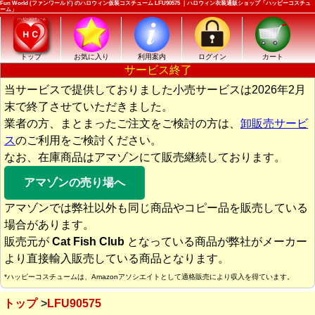
Fun World (ファンワールド) のハロウィン仮装コスチューム LFU90575 ｜ハロウィン衣装通販ショップ「ハッピーコスチュ
ーム」
トップ
お気に入り
利用案内
ログイン
カート
サービス終了
当サービスで提供しておりました小売サービスは2026年2月
末で終了させていただきました。
業者の方、まとまったご注文をご検討の方は、
卸販売サービ
ス
のご利用をご検討ください。
なお、在庫商品はアマゾンにて販売継続しております。
アマゾンの売り場へ
アマゾンでは弊社以外も同じ商品やコピー品を販売している
場合があります。
販売元が
Cat Fish Club
となっている商品が弊社がメーカー
より直接輸入販売している商品となります。
*ハッピーコスチュームは、Amazonアソシエイトとして適格販売により収入を得ています。
トップ
LFU90575