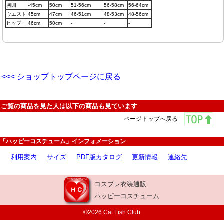
胸囲
-45cm
50cm
51-56cm
56-58cm
56-64cm
ウエスト
45cm
47cm
46-51cm
48-53cm
48-56cm
ヒップ
46cm
50cm
-
-
-
<<< ショップトップページに戻る
ご覧の商品を見た人は以下の商品も見ています
ページトップへ戻る
「ハッピーコスチューム」インフォメーション
利用案内
サイズ
PDF版カタログ
更新情報
連絡先
コスプレ衣装通販
ハッピーコスチューム
©2026 Cat Fish Club