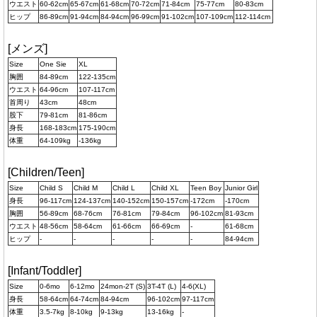
ウエスト
60-62cm
65-67cm
61-68cm
70-72cm
71-84cm
75-77cm
80-83cm
ヒップ
86-89cm
91-94cm
84-94cm
96-99cm
91-102cm
107-109cm
112-114cm
[メンズ]
Size
One Sie
XL
胸囲
84-89cm
122-135cm
ウエスト
64-96cm
107-117cm
首周り
43cm
48cm
股下
79-81cm
81-86cm
身長
168-183cm
175-190cm
体重
64-109kg
-136kg
[Children/Teen]
Size
Child S
Child M
Child L
Child XL
Teen Boy
Junior Girl
身長
96-117cm
124-137cm
140-152cm
150-157cm
-172cm
-170cm
胸囲
56-89cm
68-76cm
76-81cm
79-84cm
96-102cm
81-93cm
ウエスト
48-56cm
58-64cm
61-66cm
66-69cm
-
61-68cm
ヒップ
-
-
-
-
-
84-94cm
[Infant/Toddler]
Size
0-6mo
6-12mo
24mon-2T (S)
3T-4T (L)
4-6(XL)
身長
58-64cm
64-74cm
84-94cm
96-102cm
97-117cm
体重
3.5-7kg
8-10kg
9-13kg
13-16kg
-