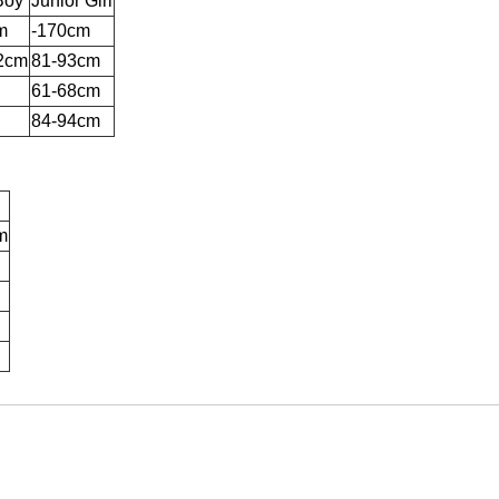
Boy
Junior Girl
m
-170cm
2cm
81-93cm
61-68cm
84-94cm
m