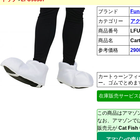
ブランド
Fun
カテゴリー
ア
商品番号
LFU
商品名
Car
参考価格
29
カートゥーンフィ
ー。ゴムでとめます。1
在庫販売サービス
この商品はアマゾ
なお、アマゾンで
販売元が
Cat Fish
アマゾンの売