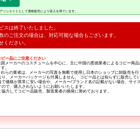
Amazonアソシエイトとして適格販売により収入を得ています。
ビスは終了いたしました。
数のご注文の場合は、対応可能な場合もございます。
せください。
コピー品にご注意ください
米国メーカーのコスチュームを中心に、主に中国の悪徳業者によるコピー商品
ます。
それらの業者は、メーカーの写真を無断で使用し日本のショップに卸販売を行
なり、メーカーパッケージも付属しません。 コピー品とは知らずに販売して
真で価格が異常に安い場合や、メーカー/ブランド名の記載がない場合、サイ
すので、購入されないようにお願いいたします。
と協力してコピー品販売、製造業者の摘発に努めております。