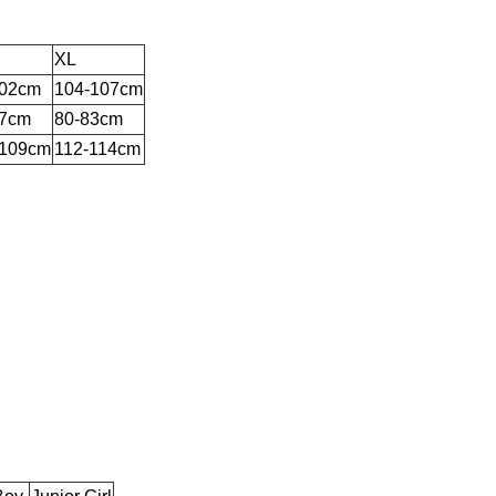
XL
102cm
104-107cm
77cm
80-83cm
-109cm
112-114cm