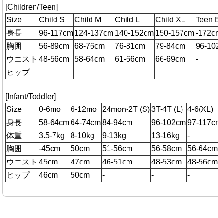
[Children/Teen]
Size
Child S
Child M
Child L
Child XL
Teen 
身長
96-117cm
124-137cm
140-152cm
150-157cm
-172c
胸囲
56-89cm
68-76cm
76-81cm
79-84cm
96-10
ウエスト
48-56cm
58-64cm
61-66cm
66-69cm
-
ヒップ
-
-
-
-
-
[Infant/Toddler]
Size
0-6mo
6-12mo
24mon-2T (S)
3T-4T (L)
4-6(XL)
身長
58-64cm
64-74cm
84-94cm
96-102cm
97-117c
体重
3.5-7kg
8-10kg
9-13kg
13-16kg
-
胸囲
-45cm
50cm
51-56cm
56-58cm
56-64cm
ウエスト
45cm
47cm
46-51cm
48-53cm
48-56cm
ヒップ
46cm
50cm
-
-
-