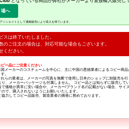
 Club
となっている商品が弊社がメーカーより直接輸入販売し
り場へ
Amazonアソシエイトとして適格販売により収入を得ています。
ビスは終了いたしました。
数のご注文の場合は、対応可能な場合もございます。
せください。
コピー品にご注意ください
米国メーカーのコスチュームを中心に、主に中国の悪徳業者によるコピー商品
ます。
それらの業者は、メーカーの写真を無断で使用し日本のショップに卸販売を行
なり、メーカーパッケージも付属しません。 コピー品とは知らずに販売して
真で価格が異常に安い場合や、メーカー/ブランド名の記載がない場合、サイ
すので、購入されないようにお願いいたします。
と協力してコピー品販売、製造業者の摘発に努めております。