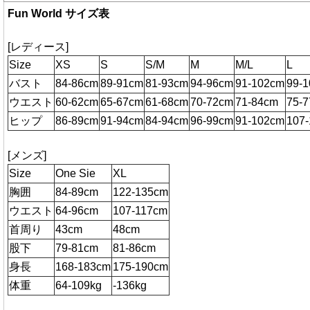
Fun World サイズ表
[レディース]
Size
XS
S
S/M
M
M/L
L
バスト
84-86cm
89-91cm
81-93cm
94-96cm
91-102cm
99-
ウエスト
60-62cm
65-67cm
61-68cm
70-72cm
71-84cm
75-
ヒップ
86-89cm
91-94cm
84-94cm
96-99cm
91-102cm
107
[メンズ]
Size
One Sie
XL
胸囲
84-89cm
122-135cm
ウエスト
64-96cm
107-117cm
首周り
43cm
48cm
股下
79-81cm
81-86cm
身長
168-183cm
175-190cm
体重
64-109kg
-136kg