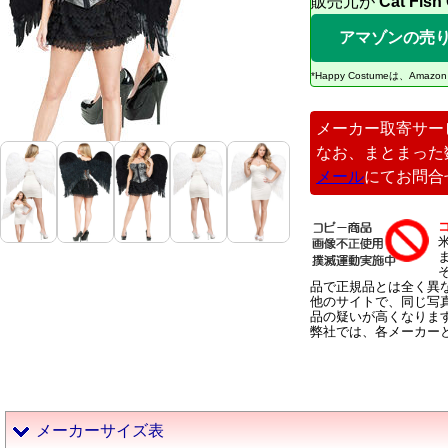
販売元が
Cat Fish
アマゾンの売
*Happy Costumeは、
メーカー取寄サー
なお、まとまった
メール
にてお問合
品で正規品とは全く異
他のサイトで、同じ写
品の疑いが高くなりま
弊社では、各メーカー
メーカーサイズ表