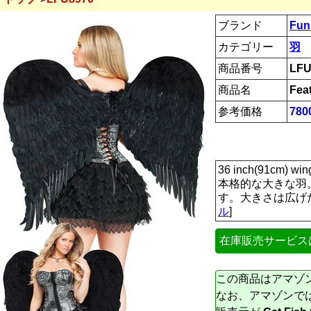
ブランド
Fun
カテゴリー
羽
商品番号
LFU
商品名
Fea
参考価格
78
36 inch(91cm) wing
本格的な大きな羽
す。大きさは広げた
ル
]
在庫販売サービス
この商品はアマゾ
なお、アマゾンで