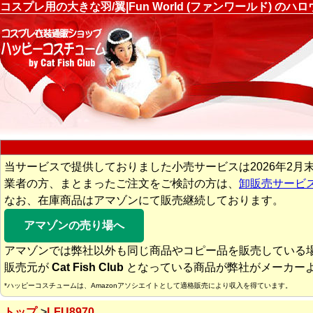
コスプレ用の大きな羽/翼|Fun World (ファンワールド) 
当サービスで提供しておりました小売サービスは2026年2月
業者の方、まとまったご注文をご検討の方は、
卸販売サービ
なお、在庫商品はアマゾンにて販売継続しております。
アマゾンの売り場へ
アマゾンでは弊社以外も同じ商品やコピー品を販売している
販売元が
Cat Fish Club
となっている商品が弊社がメーカー
*ハッピーコスチュームは、Amazonアソシエイトとして適格販売により収入を得ています。
トップ
LFU8970