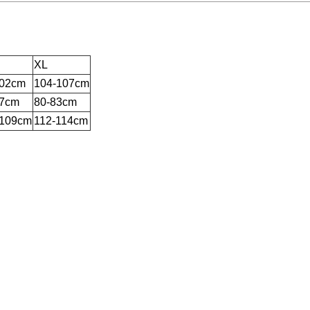
XL
102cm
104-107cm
77cm
80-83cm
-109cm
112-114cm