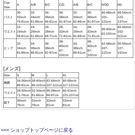
Cup
A
A/B
B/C
C/D
A/B
B/C
D/DD
DD
Size
30-
32-
34-
36-
32-
36-
40-48inch
48-54inch
バスト
32inch
34inch
36inch
38inch
34inch
38inch
101-
122-
76-81cm
81-86cm
86-91cm
91-97cm
81-86cm
91-97cm
122cm
137cm
22-
24-
26-
28-
24-
28-
40-44inch
36-40inch
ウエスト
24inch
26inch
28inch
32inch
26inch
32inch
102-
91-102cm
56-61cm
61-66cm
66-71cm
71-81cm
61-66cm
71-81cm
112cm
38-
38-
32-
34-
36-
34-
42-48inch
50-56inch
40inch
40inch
ヒップ
34inch
36inch
38inch
36inch
107-
127-
97-
97-
81-86cm
86-91cm
91-97cm
86-91cm
122cm
142cm
102cm
102cm
[メンズ]
Size
S
M
L
XL
34-36inch
38-40inch
42-44inch
46-48inch
胸囲
86-91cm
96-102cm
107-112cm
117-122cm
28-30inch
32-34inch
36-38inch
40-42inch
ウエスト
71-76cm
81-86cm
86-97cm
101-107cm
30inch
31inch
32inch
32inch
股下
76cm
79cm
81cm
81cm
<<< ショップトップページに戻る