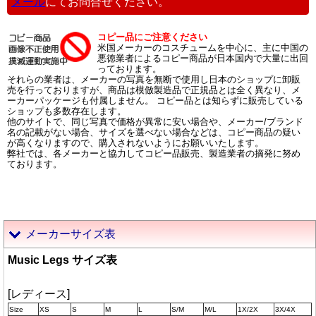
メール
にてお問合せください。
コピー品にご注意ください
米国メーカーのコスチュームを中心に、主に中国の
悪徳業者によるコピー商品が日本国内で大量に出回
っております。
それらの業者は、メーカーの写真を無断で使用し日本のショップに卸販
売を行っておりますが、商品は模倣製造品で正規品とは全く異なり、メ
ーカーパッケージも付属しません。 コピー品とは知らずに販売している
ショップも多数存在します。
他のサイトで、同じ写真で価格が異常に安い場合や、メーカー/ブランド
名の記載がない場合、サイズを選べない場合などは、コピー商品の疑い
が高くなりますので、購入されないようにお願いいたします。
弊社では、各メーカーと協力してコピー品販売、製造業者の摘発に努め
ております。
メーカーサイズ表
Music Legs サイズ表
[レディース]
Size
XS
S
M
L
S/M
M/L
1X/2X
3X/4X