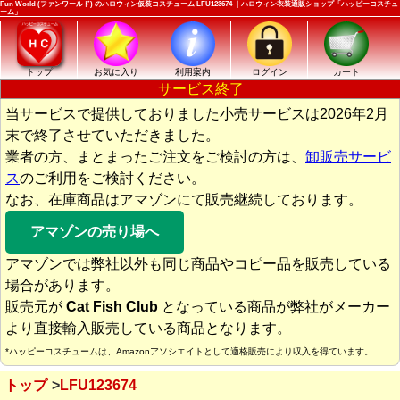
Fun World (ファンワールド) のハロウィン仮装コスチューム LFU123674 ｜ハロウィン衣装通販ショップ「ハッピーコスチュ
ーム」
トップ
お気に入り
利用案内
ログイン
カート
サービス終了
当サービスで提供しておりました小売サービスは2026年2月
末で終了させていただきました。
業者の方、まとまったご注文をご検討の方は、
卸販売サービ
ス
のご利用をご検討ください。
なお、在庫商品はアマゾンにて販売継続しております。
アマゾンの売り場へ
アマゾンでは弊社以外も同じ商品やコピー品を販売している
場合があります。
販売元が
Cat Fish Club
となっている商品が弊社がメーカー
より直接輸入販売している商品となります。
*ハッピーコスチュームは、Amazonアソシエイトとして適格販売により収入を得ています。
トップ
LFU123674