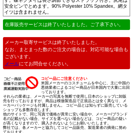
す。蝶ネクタイは長さ調節できるストラップ付き。尻尾は
安全ピンでとめます。90% Polyester 10% Spandex。網タ
イツは含まれません。
在庫販売サービスは終了いたしました。ご了承下さい。
メーカー取寄サービスは終了いたしました。
なお、まとまった数のご注文の場合は、対応可能な場合も
ございます。
メール
にてお問合せください。
コピー品にご注意ください
米国メーカーのコスチュームを中心に、主に中国の
悪徳業者によるコピー商品が日本国内で大量に出回
っております。
それらの業者は、メーカーの写真を無断で使用し日本のショップに卸販
売を行っておりますが、商品は模倣製造品で正規品とは全く異なり、メ
ーカーパッケージも付属しません。 コピー品とは知らずに販売している
ショップも多数存在します。
他のサイトで、同じ写真で価格が異常に安い場合や、メーカー/ブランド
名の記載がない場合、サイズを選べない場合などは、コピー商品の疑い
が高くなりますので、購入されないようにお願いいたします。
弊社では、各メーカーと協力してコピー品販売、製造業者の摘発に努め
ております。