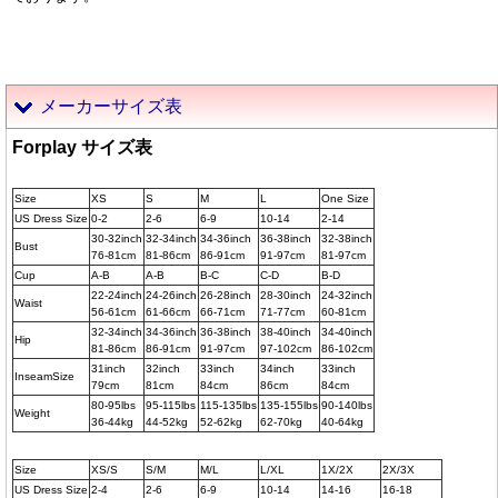
メーカーサイズ表
Forplay サイズ表
Size
XS
S
M
L
One Size
US Dress Size
0-2
2-6
6-9
10-14
2-14
30-32inch
32-34inch
34-36inch
36-38inch
32-38inch
Bust
76-81cm
81-86cm
86-91cm
91-97cm
81-97cm
Cup
A-B
A-B
B-C
C-D
B-D
22-24inch
24-26inch
26-28inch
28-30inch
24-32inch
Waist
56-61cm
61-66cm
66-71cm
71-77cm
60-81cm
32-34inch
34-36inch
36-38inch
38-40inch
34-40inch
Hip
81-86cm
86-91cm
91-97cm
97-102cm
86-102cm
31inch
32inch
33inch
34inch
33inch
InseamSize
79cm
81cm
84cm
86cm
84cm
80-95lbs
95-115lbs
115-135lbs
135-155lbs
90-140lbs
Weight
36-44kg
44-52kg
52-62kg
62-70kg
40-64kg
Size
XS/S
S/M
M/L
L/XL
1X/2X
2X/3X
US Dress Size
2-4
2-6
6-9
10-14
14-16
16-18