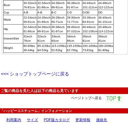
30-32inch
32-34inch
34-36inch
36-38inch
40-44inch
44-48inch
Bust
76-81cm
81-86cm
86-91cm
91-97cm
101-112cm
112-122cm
Cup
A-B
A-B
B-C
C-D
D-DD
DD
22-24inch
24-26inch
26-28inch
28-30inch
33-36inch
36-40inch
Waist
56-61cm
61-66cm
66-71cm
71-77cm
84-91cm
91-101cm
32-34inch
34-36inch
36-38inch
38-40inch
40-44inch
45-48inch
Hip
81-86cm
86-91cm
91-97cm
97-102cm
102-108cm
114-122cm
31inch
32inch
33inch
34inch
36inch
36inch
InseamSize
79cm
81cm
84cm
86cm
91cm
91cm
80-95lbs
95-115lbs
115-135lbs
135-155lbs
160-180lbs
180-200lbs
Weight
36-44kg
44-52kg
52-62kg
62-70kg
73-81kg
81-90kg
<<< ショップトップページに戻る
ご覧の商品を見た人は以下の商品も見ています
ページトップへ戻る
「ハッピーコスチューム」インフォメーション
利用案内
サイズ
PDF版カタログ
更新情報
連絡先