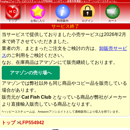
Forplay (フォープレイ)のコスチューム LFP554942 ｜ハロウィン仮装衣装通販ショップ「ハッピーコスチューム」
トップ
お気に入り
利用案内
ログイン
カート
サービス終了
当サービスで提供しておりました小売サービスは2026年2月
末で終了させていただきました。
業者の方、まとまったご注文をご検討の方は、
卸販売サービ
ス
のご利用をご検討ください。
なお、在庫商品はアマゾンにて販売継続しております。
アマゾンの売り場へ
アマゾンでは弊社以外も同じ商品やコピー品を販売している
場合があります。
販売元が
Cat Fish Club
となっている商品が弊社がメーカー
より直接輸入販売している商品となります。
*ハッピーコスチュームは、Amazonアソシエイトとして適格販売により収入を得ています。
トップ
LFP554942