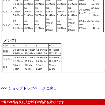
バスト
32inch
34inch
36inch
38inch
34inch
38inch
101-
122-
76-81cm
81-86cm
86-91cm
91-97cm
81-86cm
91-97cm
122cm
137cm
22-
24-
26-
28-
24-
28-
40-44inch
36-40inch
ウエスト
24inch
26inch
28inch
32inch
26inch
32inch
102-
91-102cm
56-61cm
61-66cm
66-71cm
71-81cm
61-66cm
71-81cm
112cm
38-
38-
32-
34-
36-
34-
42-48inch
50-56inch
40inch
40inch
ヒップ
34inch
36inch
38inch
36inch
107-
127-
97-
97-
81-86cm
86-91cm
91-97cm
86-91cm
122cm
142cm
102cm
102cm
[メンズ]
Size
S
M
L
XL
34-36inch
38-40inch
42-44inch
46-48inch
胸囲
86-91cm
96-102cm
107-112cm
117-122cm
28-30inch
32-34inch
36-38inch
40-42inch
ウエスト
71-76cm
81-86cm
86-97cm
101-107cm
30inch
31inch
32inch
32inch
股下
76cm
79cm
81cm
81cm
<<< ショップトップページに戻る
ご覧の商品を見た人は以下の商品も見ています