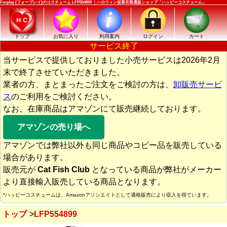
Forplay (フォープレイ)のコスチューム LFP554899 ｜ハロウィン仮装衣装通販ショップ「ハッピーコスチューム」
トップ
お気に入り
利用案内
ログイン
カート
サービス終了
当サービスで提供しておりました小売サービスは2026年2月
末で終了させていただきました。
業者の方、まとまったご注文をご検討の方は、
卸販売サービ
ス
のご利用をご検討ください。
なお、在庫商品はアマゾンにて販売継続しております。
アマゾンの売り場へ
アマゾンでは弊社以外も同じ商品やコピー品を販売している
場合があります。
販売元が
Cat Fish Club
となっている商品が弊社がメーカー
より直接輸入販売している商品となります。
*ハッピーコスチュームは、Amazonアソシエイトとして適格販売により収入を得ています。
トップ
LFP554899