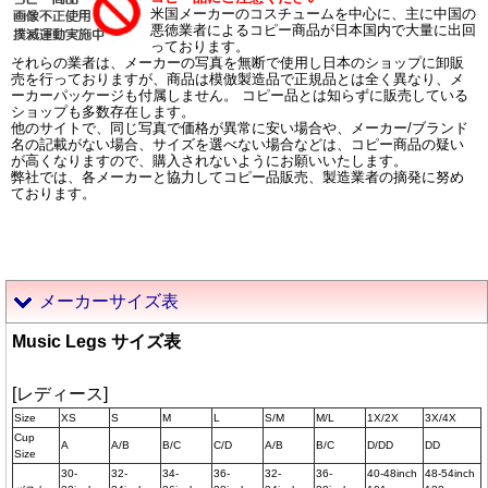
米国メーカーのコスチュームを中心に、主に中国の
悪徳業者によるコピー商品が日本国内で大量に出回
っております。
それらの業者は、メーカーの写真を無断で使用し日本のショップに卸販
売を行っておりますが、商品は模倣製造品で正規品とは全く異なり、メ
ーカーパッケージも付属しません。 コピー品とは知らずに販売している
ショップも多数存在します。
他のサイトで、同じ写真で価格が異常に安い場合や、メーカー/ブランド
名の記載がない場合、サイズを選べない場合などは、コピー商品の疑い
が高くなりますので、購入されないようにお願いいたします。
弊社では、各メーカーと協力してコピー品販売、製造業者の摘発に努め
ております。
メーカーサイズ表
Music Legs サイズ表
[レディース]
Size
XS
S
M
L
S/M
M/L
1X/2X
3X/4X
Cup
A
A/B
B/C
C/D
A/B
B/C
D/DD
DD
Size
30-
32-
34-
36-
32-
36-
40-48inch
48-54inch