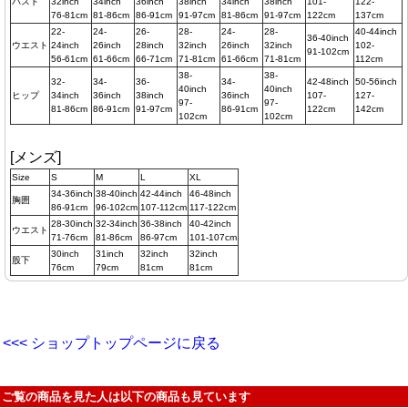
バスト
32inch
34inch
36inch
38inch
34inch
38inch
101-
122-
76-81cm
81-86cm
86-91cm
91-97cm
81-86cm
91-97cm
122cm
137cm
22-
24-
26-
28-
24-
28-
40-44inch
36-40inch
ウエスト
24inch
26inch
28inch
32inch
26inch
32inch
102-
91-102cm
56-61cm
61-66cm
66-71cm
71-81cm
61-66cm
71-81cm
112cm
38-
38-
32-
34-
36-
34-
42-48inch
50-56inch
40inch
40inch
ヒップ
34inch
36inch
38inch
36inch
107-
127-
97-
97-
81-86cm
86-91cm
91-97cm
86-91cm
122cm
142cm
102cm
102cm
[メンズ]
Size
S
M
L
XL
34-36inch
38-40inch
42-44inch
46-48inch
胸囲
86-91cm
96-102cm
107-112cm
117-122cm
28-30inch
32-34inch
36-38inch
40-42inch
ウエスト
71-76cm
81-86cm
86-97cm
101-107cm
30inch
31inch
32inch
32inch
股下
76cm
79cm
81cm
81cm
<<< ショップトップページに戻る
ご覧の商品を見た人は以下の商品も見ています