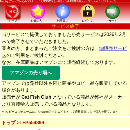
Forplay (フォープレイ)のコスチューム LFP554899 ｜ハロウィン仮装衣装通販ショップ「ハッピーコスチューム」
トップ
お気に入り
利用案内
ログイン
カート
サービス終了
当サービスで提供しておりました小売サービスは2026年2月
末で終了させていただきました。
業者の方、まとまったご注文をご検討の方は、
卸販売サービ
ス
のご利用をご検討ください。
なお、在庫商品はアマゾンにて販売継続しております。
アマゾンの売り場へ
アマゾンでは弊社以外も同じ商品やコピー品を販売している
場合があります。
販売元が
Cat Fish Club
となっている商品が弊社がメーカー
より直接輸入販売している商品となります。
*ハッピーコスチュームは、Amazonアソシエイトとして適格販売により収入を得ています。
トップ
LFP554899