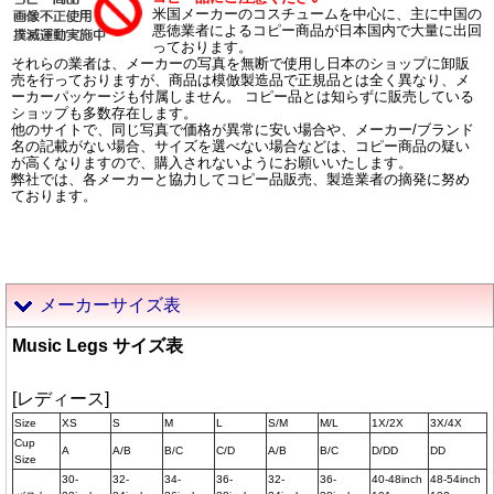
米国メーカーのコスチュームを中心に、主に中国の
悪徳業者によるコピー商品が日本国内で大量に出回
っております。
それらの業者は、メーカーの写真を無断で使用し日本のショップに卸販
売を行っておりますが、商品は模倣製造品で正規品とは全く異なり、メ
ーカーパッケージも付属しません。 コピー品とは知らずに販売している
ショップも多数存在します。
他のサイトで、同じ写真で価格が異常に安い場合や、メーカー/ブランド
名の記載がない場合、サイズを選べない場合などは、コピー商品の疑い
が高くなりますので、購入されないようにお願いいたします。
弊社では、各メーカーと協力してコピー品販売、製造業者の摘発に努め
ております。
メーカーサイズ表
Music Legs サイズ表
[レディース]
Size
XS
S
M
L
S/M
M/L
1X/2X
3X/4X
Cup
A
A/B
B/C
C/D
A/B
B/C
D/DD
DD
Size
30-
32-
34-
36-
32-
36-
40-48inch
48-54inch