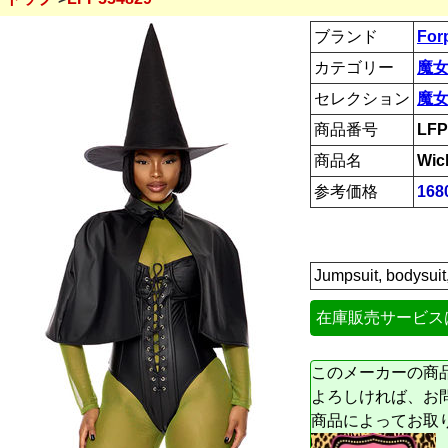
ブランド
For
カテゴリー
魔女
セレクション
魔
商品番号
LFP
商品名
Wic
参考価格
168
Jumpsuit, bodysuit
在庫販売サービス
このメーカーの商
よろしければ、お
商品によってお取