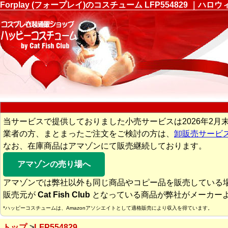
Forplay (フォープレイ)のコスチューム LFP554829
当サービスで提供しておりました小売サービスは2026年2月
業者の方、まとまったご注文をご検討の方は、
卸販売サービ
なお、在庫商品はアマゾンにて販売継続しております。
アマゾンの売り場へ
アマゾンでは弊社以外も同じ商品やコピー品を販売している
販売元が
Cat Fish Club
となっている商品が弊社がメーカー
*ハッピーコスチュームは、Amazonアソシエイトとして適格販売により収入を得ています。
トップ
LFP554829