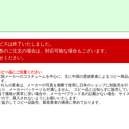
ビスは終了いたしました。
数のご注文の場合は、対応可能な場合もございます。
せください。
コピー品にご注意ください
米国メーカーのコスチュームを中心に、主に中国の悪徳業者によるコピー商品
ます。
それらの業者は、メーカーの写真を無断で使用し日本のショップに卸販売を行
なり、メーカーパッケージも付属しません。 コピー品とは知らずに販売して
真で価格が異常に安い場合や、メーカー/ブランド名の記載がない場合、サイ
すので、購入されないようにお願いいたします。
と協力してコピー品販売、製造業者の摘発に努めております。