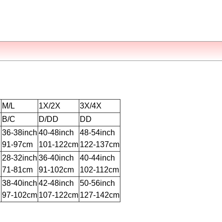
M/L
1X/2X
3X/4X
B/C
D/DD
DD
h
36-38inch
40-48inch
48-54inch
91-97cm
101-122cm
122-137cm
h
28-32inch
36-40inch
40-44inch
71-81cm
91-102cm
102-112cm
h
38-40inch
42-48inch
50-56inch
97-102cm
107-122cm
127-142cm