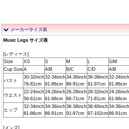
メーカーサイズ表
Music Legs サイズ表
[レディース]
Size
XS
S
M
L
S/M
Cup Size
A
A/B
B/C
C/D
A/B
30-32inch
32-34inch
34-36inch
36-38inch
32-34inc
バスト
76-81cm
81-86cm
86-91cm
91-97cm
81-86cm
22-24inch
24-26inch
26-28inch
28-32inch
24-26inc
ウエスト
56-61cm
61-66cm
66-71cm
71-81cm
61-66cm
32-34inch
34-36inch
36-38inch
38-40inch
34-36inc
ヒップ
81-86cm
86-91cm
91-97cm
97-102cm
86-91cm
[メンズ]