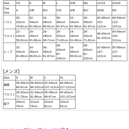
Size
XS
S
M
L
S/M
M/L
1X/2X
3X/4X
Cup
A
A/B
B/C
C/D
A/B
B/C
D/DD
DD
Size
30-
32-
34-
36-
32-
36-
40-48inch
48-54inch
バスト
32inch
34inch
36inch
38inch
34inch
38inch
101-
122-
76-81cm
81-86cm
86-91cm
91-97cm
81-86cm
91-97cm
122cm
137cm
22-
24-
26-
28-
24-
28-
40-44inch
36-40inch
ウエスト
24inch
26inch
28inch
32inch
26inch
32inch
102-
91-102cm
56-61cm
61-66cm
66-71cm
71-81cm
61-66cm
71-81cm
112cm
38-
38-
32-
34-
36-
34-
42-48inch
50-56inch
40inch
40inch
ヒップ
34inch
36inch
38inch
36inch
107-
127-
97-
97-
81-86cm
86-91cm
91-97cm
86-91cm
122cm
142cm
102cm
102cm
[メンズ]
Size
S
M
L
XL
34-36inch
38-40inch
42-44inch
46-48inch
胸囲
86-91cm
96-102cm
107-112cm
117-122cm
28-30inch
32-34inch
36-38inch
40-42inch
ウエスト
71-76cm
81-86cm
86-97cm
101-107cm
30inch
31inch
32inch
32inch
股下
76cm
79cm
81cm
81cm