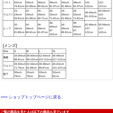
バスト
32inch
34inch
36inch
38inch
34inch
38inch
101-
122-
76-81cm
81-86cm
86-91cm
91-97cm
81-86cm
91-97cm
122cm
137cm
22-
24-
26-
28-
24-
28-
40-44inch
36-40inch
ウエスト
24inch
26inch
28inch
32inch
26inch
32inch
102-
91-102cm
56-61cm
61-66cm
66-71cm
71-81cm
61-66cm
71-81cm
112cm
38-
38-
32-
34-
36-
34-
42-48inch
50-56inch
40inch
40inch
ヒップ
34inch
36inch
38inch
36inch
107-
127-
97-
97-
81-86cm
86-91cm
91-97cm
86-91cm
122cm
142cm
102cm
102cm
[メンズ]
Size
S
M
L
XL
34-36inch
38-40inch
42-44inch
46-48inch
胸囲
86-91cm
96-102cm
107-112cm
117-122cm
28-30inch
32-34inch
36-38inch
40-42inch
ウエスト
71-76cm
81-86cm
86-97cm
101-107cm
30inch
31inch
32inch
32inch
股下
76cm
79cm
81cm
81cm
<<< ショップトップページに戻る
ご覧の商品を見た人は以下の商品も見ています