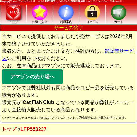
Forplay (フォープレイ)のコスチューム LFP553237 ｜ハロウィン仮装衣装通販ショップ「ハッピーコスチューム」
トップ
お気に入り
利用案内
ログイン
カート
サービス終了
当サービスで提供しておりました小売サービスは2026年2月
末で終了させていただきました。
業者の方、まとまったご注文をご検討の方は、
卸販売サービ
ス
のご利用をご検討ください。
なお、在庫商品はアマゾンにて販売継続しております。
アマゾンの売り場へ
アマゾンでは弊社以外も同じ商品やコピー品を販売している
場合があります。
販売元が
Cat Fish Club
となっている商品が弊社がメーカー
より直接輸入販売している商品となります。
*ハッピーコスチュームは、Amazonアソシエイトとして適格販売により収入を得ています。
トップ
LFP553237