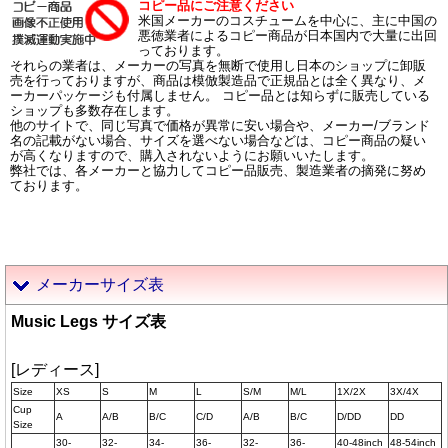
コピー品にご注意ください
米国メーカーのコスチュームを中心に、主に中国の
悪徳業者によるコピー商品が日本国内で大量に出回
っております。
それらの業者は、メーカーの写真を無断で使用し日本のショップに卸販
売を行っておりますが、商品は模倣製造品で正規品とは全く異なり、メ
ーカーパッケージも付属しません。 コピー品とは知らずに販売している
ショップも多数存在します。
他のサイトで、同じ写真で価格が異常に安い場合や、メーカー/ブランド
名の記載がない場合、サイズを選べない場合などは、コピー商品の疑い
が高くなりますので、購入されないようにお願いいたします。
弊社では、各メーカーと協力してコピー品販売、製造業者の摘発に努め
ております。
メーカーサイズ表
Music Legs サイズ表
[レディース]
Size
XS
S
M
L
S/M
M/L
1X/2X
3X/4X
Cup
A
A/B
B/C
C/D
A/B
B/C
D/DD
DD
Size
30-
32-
34-
36-
32-
36-
40-48inch
48-54inch