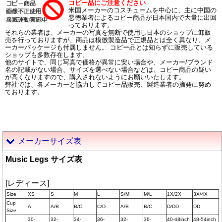
コピー品にご注意ください
米国メーカーのコスチュームを中心に、主に中国の
悪徳業者によるコピー商品が日本国内で大量に出回
っております。
それらの業者は、メーカーの写真を無断で使用し日本のショップに卸販
売を行っておりますが、商品は模倣製造品で正規品とは全く異なり、メ
ーカーパッケージも付属しません。 コピー品とは知らずに販売している
ショップも多数存在します。
他のサイトで、同じ写真で価格が異常に安い場合や、メーカー/ブランド
名の記載がない場合、サイズを選べない場合などは、コピー商品の疑い
が高くなりますので、購入されないようにお願いいたします。
弊社では、各メーカーと協力してコピー品販売、製造業者の摘発に努め
ております。
メーカーサイズ表
Music Legs サイズ表
[レディース]
Size
XS
S
M
L
S/M
M/L
1X/2X
3X/4X
Cup
A
A/B
B/C
C/D
A/B
B/C
D/DD
DD
Size
30-
32-
34-
36-
32-
36-
40-48inch
48-54inch