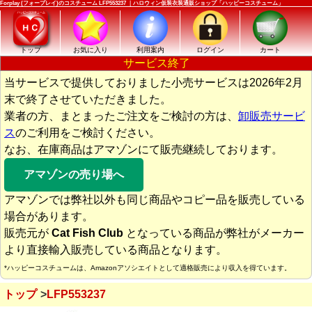
Forplay (フォープレイ)のコスチューム LFP553237 ｜ハロウィン仮装衣装通販ショップ「ハッピーコスチューム」
トップ
お気に入り
利用案内
ログイン
カート
サービス終了
当サービスで提供しておりました小売サービスは2026年2月
末で終了させていただきました。
業者の方、まとまったご注文をご検討の方は、
卸販売サービ
ス
のご利用をご検討ください。
なお、在庫商品はアマゾンにて販売継続しております。
アマゾンの売り場へ
アマゾンでは弊社以外も同じ商品やコピー品を販売している
場合があります。
販売元が
Cat Fish Club
となっている商品が弊社がメーカー
より直接輸入販売している商品となります。
*ハッピーコスチュームは、Amazonアソシエイトとして適格販売により収入を得ています。
トップ
LFP553237