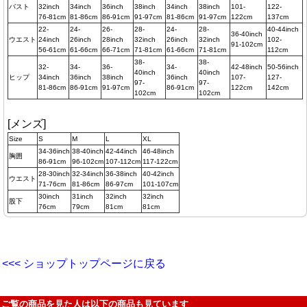
バスト
32inch
34inch
36inch
38inch
34inch
38inch
101-
122-
76-81cm
81-86cm
86-91cm
91-97cm
81-86cm
91-97cm
122cm
137cm
22-
24-
26-
28-
24-
28-
40-44inch
36-40inch
ウエスト
24inch
26inch
28inch
32inch
26inch
32inch
102-
91-102cm
56-61cm
61-66cm
66-71cm
71-81cm
61-66cm
71-81cm
112cm
38-
38-
32-
34-
36-
34-
42-48inch
50-56inch
40inch
40inch
ヒップ
34inch
36inch
38inch
36inch
107-
127-
97-
97-
81-86cm
86-91cm
91-97cm
86-91cm
122cm
142cm
102cm
102cm
[メンズ]
Size
S
M
L
XL
34-36inch
38-40inch
42-44inch
46-48inch
胸囲
86-91cm
96-102cm
107-112cm
117-122cm
28-30inch
32-34inch
36-38inch
40-42inch
ウエスト
71-76cm
81-86cm
86-97cm
101-107cm
30inch
31inch
32inch
32inch
股下
76cm
79cm
81cm
81cm
<<< ショップトップページに戻る
ご覧の商品を見た人は以下の商品も見ています