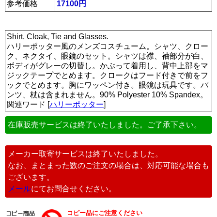
参考価格
17100円
Shirt, Cloak, Tie and Glasses.
ハリーポッター風のメンズコスチューム。シャツ、クロー
ク、ネクタイ、眼鏡のセット。シャツは襟、袖部分が白、
ボディがグレーの切替し。かぶって着用し、背中上部をマ
ジックテープでとめます。クロークはフード付きで前をフ
ックでとめます。胸にワッペン付き。眼鏡は玩具です。パ
ンツ、杖は含まれません。90% Polyester 10% Spandex。
関連ワード [
ハリーポッター
]
在庫販売サービスは終了いたしました。ご了承下さい。
メーカー取寄サービスは終了いたしました。
なお、まとまった数のご注文の場合は、対応可能な場合も
ございます。
メール
にてお問合せください。
コピー品にご注意ください