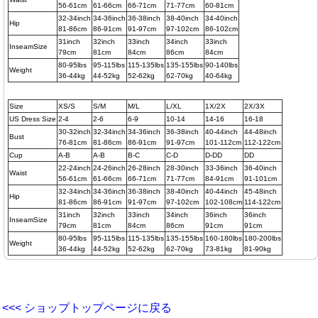
56-61cm
61-66cm
66-71cm
71-77cm
60-81cm
32-34inch
34-36inch
36-38inch
38-40inch
34-40inch
Hip
81-86cm
86-91cm
91-97cm
97-102cm
86-102cm
31inch
32inch
33inch
34inch
33inch
InseamSize
79cm
81cm
84cm
86cm
84cm
80-95lbs
95-115lbs
115-135lbs
135-155lbs
90-140lbs
Weight
36-44kg
44-52kg
52-62kg
62-70kg
40-64kg
Size
XS/S
S/M
M/L
L/XL
1X/2X
2X/3X
US Dress Size
2-4
2-6
6-9
10-14
14-16
16-18
30-32inch
32-34inch
34-36inch
36-38inch
40-44inch
44-48inch
Bust
76-81cm
81-86cm
86-91cm
91-97cm
101-112cm
112-122cm
Cup
A-B
A-B
B-C
C-D
D-DD
DD
22-24inch
24-26inch
26-28inch
28-30inch
33-36inch
36-40inch
Waist
56-61cm
61-66cm
66-71cm
71-77cm
84-91cm
91-101cm
32-34inch
34-36inch
36-38inch
38-40inch
40-44inch
45-48inch
Hip
81-86cm
86-91cm
91-97cm
97-102cm
102-108cm
114-122cm
31inch
32inch
33inch
34inch
36inch
36inch
InseamSize
79cm
81cm
84cm
86cm
91cm
91cm
80-95lbs
95-115lbs
115-135lbs
135-155lbs
160-180lbs
180-200lbs
Weight
36-44kg
44-52kg
52-62kg
62-70kg
73-81kg
81-90kg
<<< ショップトップページに戻る