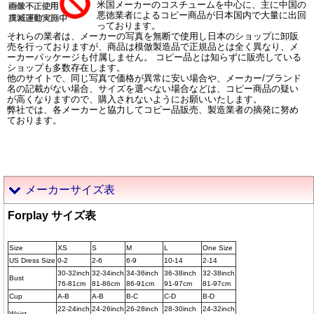
米国メーカーのコスチュームを中心に、主に中国の
悪徳業者によるコピー商品が日本国内で大量に出回
っております。
それらの業者は、メーカーの写真を無断で使用し日本のショップに卸販
売を行っておりますが、商品は模倣製造品で正規品とは全く異なり、メ
ーカーパッケージも付属しません。 コピー品とは知らずに販売している
ショップも多数存在します。
他のサイトで、同じ写真で価格が異常に安い場合や、メーカー/ブランド
名の記載がない場合、サイズを選べない場合などは、コピー商品の疑い
が高くなりますので、購入されないようにお願いいたします。
弊社では、各メーカーと協力してコピー品販売、製造業者の摘発に努め
ております。
メーカーサイズ表
Forplay サイズ表
Size
XS
S
M
L
One Size
US Dress Size
0-2
2-6
6-9
10-14
2-14
30-32inch
32-34inch
34-36inch
36-38inch
32-38inch
Bust
76-81cm
81-86cm
86-91cm
91-97cm
81-97cm
Cup
A-B
A-B
B-C
C-D
B-D
22-24inch
24-26inch
26-28inch
28-30inch
24-32inch
Waist