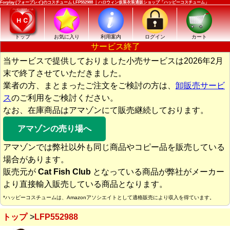
Forplay (フォープレイ)のコスチューム LFP552988 ｜ハロウィン仮装衣装通販ショップ「ハッピーコスチューム」
トップ
お気に入り
利用案内
ログイン
カート
サービス終了
当サービスで提供しておりました小売サービスは2026年2月
末で終了させていただきました。
業者の方、まとまったご注文をご検討の方は、
卸販売サービ
ス
のご利用をご検討ください。
なお、在庫商品はアマゾンにて販売継続しております。
アマゾンの売り場へ
アマゾンでは弊社以外も同じ商品やコピー品を販売している
場合があります。
販売元が
Cat Fish Club
となっている商品が弊社がメーカー
より直接輸入販売している商品となります。
*ハッピーコスチュームは、Amazonアソシエイトとして適格販売により収入を得ています。
トップ
LFP552988