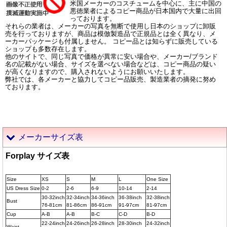
米国メーカーのコスチュームを中心に、主に中国の
悪徳業者によるコピー商品が日本国内で大量に出回
っております。
それらの業者は、メーカーの写真を無断で使用し日本のショップに卸販
売を行っておりますが、商品は模倣製造品で正規品とは全く異なり、メ
ーカーパッケージも付属しません。 コピー品とは知らずに販売している
ショップも多数存在します。
他のサイトで、同じ写真で価格が異常に安い場合や、メーカー/ブランド
名の記載がない場合、サイズを選べない場合などは、コピー商品の疑い
が高くなりますので、購入されないようにお願いいたします。
弊社では、各メーカーと協力してコピー品販売、製造業者の摘発に努め
ております。
メーカーサイズ表
Forplay サイズ表
Size
XS
S
M
L
One Size
US Dress Size
0-2
2-6
6-9
10-14
2-14
30-32inch
32-34inch
34-36inch
36-38inch
32-38inch
Bust
76-81cm
81-86cm
86-91cm
91-97cm
81-97cm
Cup
A-B
A-B
B-C
C-D
B-D
22-24inch
24-26inch
26-28inch
28-30inch
24-32inch
Waist