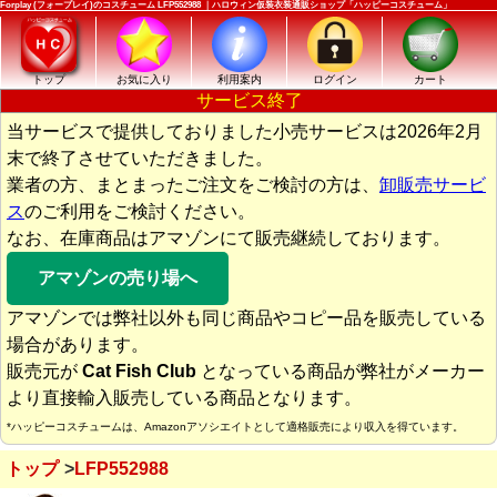
Forplay (フォープレイ)のコスチューム LFP552988 ｜ハロウィン仮装衣装通販ショップ「ハッピーコスチューム」
トップ
お気に入り
利用案内
ログイン
カート
サービス終了
当サービスで提供しておりました小売サービスは2026年2月
末で終了させていただきました。
業者の方、まとまったご注文をご検討の方は、
卸販売サービ
ス
のご利用をご検討ください。
なお、在庫商品はアマゾンにて販売継続しております。
アマゾンの売り場へ
アマゾンでは弊社以外も同じ商品やコピー品を販売している
場合があります。
販売元が
Cat Fish Club
となっている商品が弊社がメーカー
より直接輸入販売している商品となります。
*ハッピーコスチュームは、Amazonアソシエイトとして適格販売により収入を得ています。
トップ
LFP552988