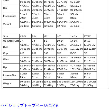
56-61cm
61-66cm
66-71cm
71-77cm
60-81cm
32-34inch
34-36inch
36-38inch
38-40inch
34-40inch
Hip
81-86cm
86-91cm
91-97cm
97-102cm
86-102cm
31inch
32inch
33inch
34inch
33inch
InseamSize
79cm
81cm
84cm
86cm
84cm
80-95lbs
95-115lbs
115-135lbs
135-155lbs
90-140lbs
Weight
36-44kg
44-52kg
52-62kg
62-70kg
40-64kg
Size
XS/S
S/M
M/L
L/XL
1X/2X
2X/3X
US Dress Size
2-4
2-6
6-9
10-14
14-16
16-18
30-32inch
32-34inch
34-36inch
36-38inch
40-44inch
44-48inch
Bust
76-81cm
81-86cm
86-91cm
91-97cm
101-112cm
112-122cm
Cup
A-B
A-B
B-C
C-D
D-DD
DD
22-24inch
24-26inch
26-28inch
28-30inch
33-36inch
36-40inch
Waist
56-61cm
61-66cm
66-71cm
71-77cm
84-91cm
91-101cm
32-34inch
34-36inch
36-38inch
38-40inch
40-44inch
45-48inch
Hip
81-86cm
86-91cm
91-97cm
97-102cm
102-108cm
114-122cm
31inch
32inch
33inch
34inch
36inch
36inch
InseamSize
79cm
81cm
84cm
86cm
91cm
91cm
80-95lbs
95-115lbs
115-135lbs
135-155lbs
160-180lbs
180-200lbs
Weight
36-44kg
44-52kg
52-62kg
62-70kg
73-81kg
81-90kg
<<< ショップトップページに戻る