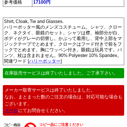
参考価格
17100円
Shirt, Cloak, Tie and Glasses.
ハリーポッター風のメンズコスチューム。シャツ、クロー
ク、ネクタイ、眼鏡のセット。シャツは襟、袖部分が白、
ボディがグレーの切替し。かぶって着用し、背中上部をマ
ジックテープでとめます。クロークはフード付きで前をフ
ックでとめます。胸にワッペン付き。眼鏡は玩具です。パ
ンツ、杖は含まれません。90% Polyester 10% Spandex。
関連ワード [
ハリーポッター
]
在庫販売サービスは終了いたしました。ご了承下さい。
メーカー取寄サービスは終了いたしました。
なお、まとまった数のご注文の場合は、対応可能な場合も
ございます。
メール
にてお問合せください。
コピー品にご注意ください