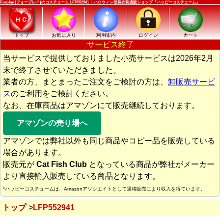
Forplay (フォープレイ)のコスチューム LFP552941 ｜ハロウィン仮装衣装通販ショップ「ハッピーコスチューム」
トップ
お気に入り
利用案内
ログイン
カート
サービス終了
当サービスで提供しておりました小売サービスは2026年2月
末で終了させていただきました。
業者の方、まとまったご注文をご検討の方は、
卸販売サービ
ス
のご利用をご検討ください。
なお、在庫商品はアマゾンにて販売継続しております。
アマゾンの売り場へ
アマゾンでは弊社以外も同じ商品やコピー品を販売している
場合があります。
販売元が
Cat Fish Club
となっている商品が弊社がメーカー
より直接輸入販売している商品となります。
*ハッピーコスチュームは、Amazonアソシエイトとして適格販売により収入を得ています。
トップ
LFP552941