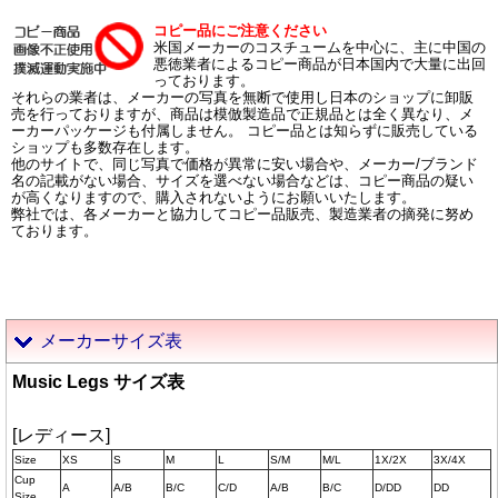
コピー品にご注意ください
米国メーカーのコスチュームを中心に、主に中国の
悪徳業者によるコピー商品が日本国内で大量に出回
っております。
それらの業者は、メーカーの写真を無断で使用し日本のショップに卸販
売を行っておりますが、商品は模倣製造品で正規品とは全く異なり、メ
ーカーパッケージも付属しません。 コピー品とは知らずに販売している
ショップも多数存在します。
他のサイトで、同じ写真で価格が異常に安い場合や、メーカー/ブランド
名の記載がない場合、サイズを選べない場合などは、コピー商品の疑い
が高くなりますので、購入されないようにお願いいたします。
弊社では、各メーカーと協力してコピー品販売、製造業者の摘発に努め
ております。
メーカーサイズ表
Music Legs サイズ表
[レディース]
Size
XS
S
M
L
S/M
M/L
1X/2X
3X/4X
Cup
A
A/B
B/C
C/D
A/B
B/C
D/DD
DD
Size