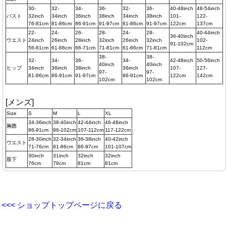
30-
32-
34-
36-
32-
36-
40-48inch
48-54inch
バスト
32inch
34inch
36inch
38inch
34inch
38inch
101-
122-
76-81cm
81-86cm
86-91cm
91-97cm
81-86cm
91-97cm
122cm
137cm
22-
24-
26-
28-
24-
28-
40-44inch
36-40inch
ウエスト
24inch
26inch
28inch
32inch
26inch
32inch
102-
91-102cm
56-61cm
61-66cm
66-71cm
71-81cm
61-66cm
71-81cm
112cm
38-
38-
32-
34-
36-
34-
42-48inch
50-56inch
40inch
40inch
ヒップ
34inch
36inch
38inch
36inch
107-
127-
97-
97-
81-86cm
86-91cm
91-97cm
86-91cm
122cm
142cm
102cm
102cm
[メンズ]
Size
S
M
L
XL
34-36inch
38-40inch
42-44inch
46-48inch
胸囲
86-91cm
96-102cm
107-112cm
117-122cm
28-30inch
32-34inch
36-38inch
40-42inch
ウエスト
71-76cm
81-86cm
86-97cm
101-107cm
30inch
31inch
32inch
32inch
股下
76cm
79cm
81cm
81cm
<<< ショップトップページに戻る