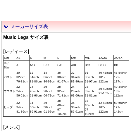
メーカーサイズ表
Music Legs サイズ表
[レディース]
Size
XS
S
M
L
S/M
M/L
1X/2X
3X/4X
Cup
A
A/B
B/C
C/D
A/B
B/C
D/DD
DD
Size
30-
32-
34-
36-
32-
36-
40-48inch
48-54inch
バスト
32inch
34inch
36inch
38inch
34inch
38inch
101-
122-
76-81cm
81-86cm
86-91cm
91-97cm
81-86cm
91-97cm
122cm
137cm
22-
24-
26-
28-
24-
28-
40-44inch
36-40inch
ウエスト
24inch
26inch
28inch
32inch
26inch
32inch
102-
91-102cm
56-61cm
61-66cm
66-71cm
71-81cm
61-66cm
71-81cm
112cm
38-
38-
32-
34-
36-
34-
42-48inch
50-56inch
40inch
40inch
ヒップ
34inch
36inch
38inch
36inch
107-
127-
97-
97-
81-86cm
86-91cm
91-97cm
86-91cm
122cm
142cm
102cm
102cm
[メンズ]