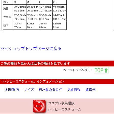
Size
S
M
L
XL
34-36inch
38-40inch
42-44inch
46-48inch
胸囲
86-91cm
96-102cm
107-112cm
117-122cm
28-30inch
32-34inch
36-38inch
40-42inch
ウエスト
71-76cm
81-86cm
86-97cm
101-107cm
30inch
31inch
32inch
32inch
股下
76cm
79cm
81cm
81cm
<<< ショップトップページに戻る
ご覧の商品を見た人は以下の商品も見ています
ページトップへ戻る
「ハッピーコスチューム」インフォメーション
利用案内
サイズ
PDF版カタログ
更新情報
連絡先
コスプレ衣装通販
ハッピーコスチューム