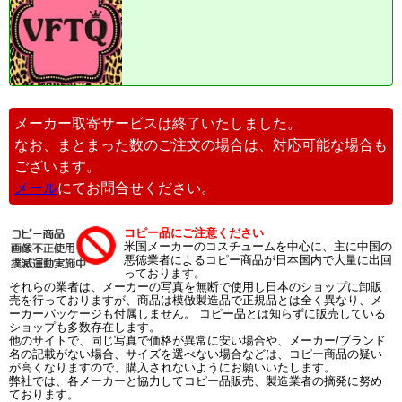
メーカー取寄サービスは終了いたしました。
なお、まとまった数のご注文の場合は、対応可能な場合も
ございます。
メール
にてお問合せください。
コピー品にご注意ください
米国メーカーのコスチュームを中心に、主に中国の
悪徳業者によるコピー商品が日本国内で大量に出回
っております。
それらの業者は、メーカーの写真を無断で使用し日本のショップに卸販
売を行っておりますが、商品は模倣製造品で正規品とは全く異なり、メ
ーカーパッケージも付属しません。 コピー品とは知らずに販売している
ショップも多数存在します。
他のサイトで、同じ写真で価格が異常に安い場合や、メーカー/ブランド
名の記載がない場合、サイズを選べない場合などは、コピー商品の疑い
が高くなりますので、購入されないようにお願いいたします。
弊社では、各メーカーと協力してコピー品販売、製造業者の摘発に努め
ております。