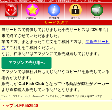
Forplay (フォープレイ)のコスチューム LFP552940 ｜ハロウィン仮装衣装通販ショップ「ハッピーコスチューム」
トップ
お気に入り
利用案内
ログイン
カート
サービス終了
当サービスで提供しておりました小売サービスは2026年2月
末で終了させていただきました。
業者の方、まとまったご注文をご検討の方は、
卸販売サービ
ス
のご利用をご検討ください。
なお、在庫商品はアマゾンにて販売継続しております。
アマゾンの売り場へ
アマゾンでは弊社以外も同じ商品やコピー品を販売している
場合があります。
販売元が
Cat Fish Club
となっている商品が弊社がメーカー
より直接輸入販売している商品となります。
*ハッピーコスチュームは、Amazonアソシエイトとして適格販売により収入を得ています。
トップ
LFP552940