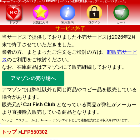
Forplay (フォープレイ)のコスチューム LFP550302 ｜ハロウィン仮装衣装通販ショップ「ハッピーコスチューム」
トップ
お気に入り
利用案内
ログイン
カート
サービス終了
当サービスで提供しておりました小売サービスは2026年2月
末で終了させていただきました。
業者の方、まとまったご注文をご検討の方は、
卸販売サービ
ス
のご利用をご検討ください。
なお、在庫商品はアマゾンにて販売継続しております。
アマゾンの売り場へ
アマゾンでは弊社以外も同じ商品やコピー品を販売している
場合があります。
販売元が
Cat Fish Club
となっている商品が弊社がメーカー
より直接輸入販売している商品となります。
*ハッピーコスチュームは、Amazonアソシエイトとして適格販売により収入を得ています。
トップ
LFP550302