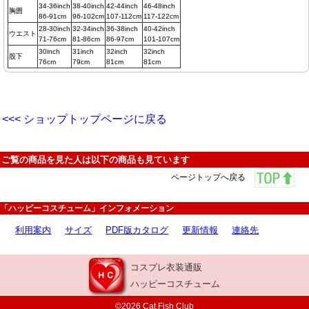
34-36inch
38-40inch
42-44inch
46-48inch
胸囲
86-91cm
96-102cm
107-112cm
117-122cm
28-30inch
32-34inch
36-38inch
40-42inch
ウエスト
71-76cm
81-86cm
86-97cm
101-107cm
30inch
31inch
32inch
32inch
股下
76cm
79cm
81cm
81cm
<<< ショップトップページに戻る
ご覧の商品を見た人は以下の商品も見ています
ページトップへ戻る
「ハッピーコスチューム」インフォメーション
利用案内
サイズ
PDF版カタログ
更新情報
連絡先
コスプレ衣装通販
ハッピーコスチューム
©2026 Cat Fish Club