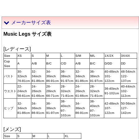
メーカーサイズ表
Music Legs サイズ表
[レディース]
Size
XS
S
M
L
S/M
M/L
1X/2X
3X/4X
Cup
A
A/B
B/C
C/D
A/B
B/C
D/DD
DD
Size
30-
32-
34-
36-
32-
36-
40-48inch
48-54inch
バスト
32inch
34inch
36inch
38inch
34inch
38inch
101-
122-
76-81cm
81-86cm
86-91cm
91-97cm
81-86cm
91-97cm
122cm
137cm
22-
24-
26-
28-
24-
28-
40-44inch
36-40inch
ウエスト
24inch
26inch
28inch
32inch
26inch
32inch
102-
91-102cm
56-61cm
61-66cm
66-71cm
71-81cm
61-66cm
71-81cm
112cm
38-
38-
32-
34-
36-
34-
42-48inch
50-56inch
40inch
40inch
ヒップ
34inch
36inch
38inch
36inch
107-
127-
97-
97-
81-86cm
86-91cm
91-97cm
86-91cm
122cm
142cm
102cm
102cm
[メンズ]
Size
S
M
L
XL