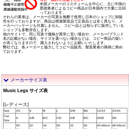
米国メーカーのコスチュームを中心に、主に中国の
悪徳業者によるコピー商品が日本国内で大量に出回
っております。
それらの業者は、メーカーの写真を無断で使用し日本のショップに卸販
売を行っておりますが、商品は模倣製造品で正規品とは全く異なり、メ
ーカーパッケージも付属しません。 コピー品とは知らずに販売している
ショップも多数存在します。
他のサイトで、同じ写真で価格が異常に安い場合や、メーカー/ブランド
名の記載がない場合、サイズを選べない場合などは、コピー商品の疑い
が高くなりますので、購入されないようにお願いいたします。
弊社では、各メーカーと協力してコピー品販売、製造業者の摘発に努め
ております。
メーカーサイズ表
Music Legs サイズ表
[レディース]
Size
XS
S
M
L
S/M
M/L
1X/2X
3X/4X
Cup
A
A/B
B/C
C/D
A/B
B/C
D/DD
DD
Size
30-
32-
34-
36-
32-
36-
40-48inch
48-54inch