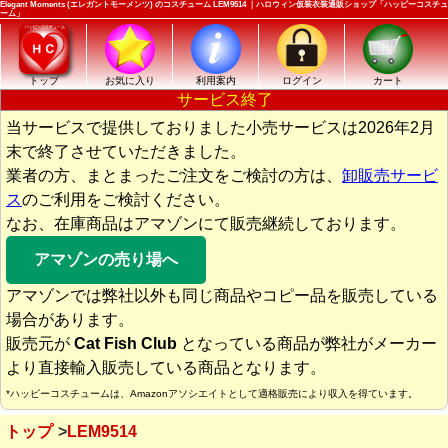
Elegant Moments (エレガントモーメンツ) のコスチューム LEM9514 ｜ハロウィン仮装衣装通販ショップ「ハッピーコスチュ
ーム」
トップ
お気に入り
利用案内
ログイン
カート
サービス終了
当サービスで提供しておりました小売サービスは2026年2月
末で終了させていただきました。
業者の方、まとまったご注文をご検討の方は、
卸販売サービ
ス
のご利用をご検討ください。
なお、在庫商品はアマゾンにて販売継続しております。
アマゾンの売り場へ
アマゾンでは弊社以外も同じ商品やコピー品を販売している
場合があります。
販売元が
Cat Fish Club
となっている商品が弊社がメーカー
より直接輸入販売している商品となります。
*ハッピーコスチュームは、Amazonアソシエイトとして適格販売により収入を得ています。
トップ
LEM9514