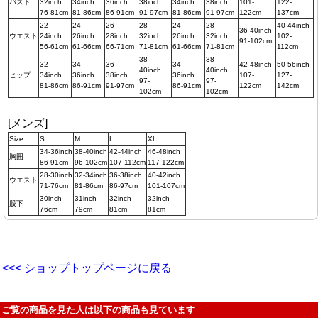
バスト
32inch
34inch
36inch
38inch
34inch
38inch
101-
122-
76-81cm
81-86cm
86-91cm
91-97cm
81-86cm
91-97cm
122cm
137cm
22-
24-
26-
28-
24-
28-
40-44inch
36-40inch
ウエスト
24inch
26inch
28inch
32inch
26inch
32inch
102-
91-102cm
56-61cm
61-66cm
66-71cm
71-81cm
61-66cm
71-81cm
112cm
38-
38-
32-
34-
36-
34-
42-48inch
50-56inch
40inch
40inch
ヒップ
34inch
36inch
38inch
36inch
107-
127-
97-
97-
81-86cm
86-91cm
91-97cm
86-91cm
122cm
142cm
102cm
102cm
[メンズ]
Size
S
M
L
XL
34-36inch
38-40inch
42-44inch
46-48inch
胸囲
86-91cm
96-102cm
107-112cm
117-122cm
28-30inch
32-34inch
36-38inch
40-42inch
ウエスト
71-76cm
81-86cm
86-97cm
101-107cm
30inch
31inch
32inch
32inch
股下
76cm
79cm
81cm
81cm
<<< ショップトップページに戻る
ご覧の商品を見た人は以下の商品も見ています