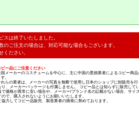
ビスは終了いたしました。
数のご注文の場合は、対応可能な場合もございます。
せください。
コピー品にご注意ください
米国メーカーのコスチュームを中心に、主に中国の悪徳業者によるコピー商品
ます。
それらの業者は、メーカーの写真を無断で使用し日本のショップに卸販売を行
なり、メーカーパッケージも付属しません。 コピー品とは知らずに販売して
真で価格が異常に安い場合や、メーカー/ブランド名の記載がない場合、サイ
すので、購入されないようにお願いいたします。
と協力してコピー品販売、製造業者の摘発に努めております。