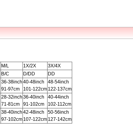
M/L
1X/2X
3X/4X
B/C
D/DD
DD
h
36-38inch
40-48inch
48-54inch
91-97cm
101-122cm
122-137cm
h
28-32inch
36-40inch
40-44inch
71-81cm
91-102cm
102-112cm
h
38-40inch
42-48inch
50-56inch
97-102cm
107-122cm
127-142cm