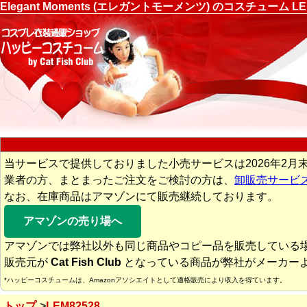
Elegant Moments (エレガントモーメンツ) のコスチュ
当サービスで提供しておりました小売サービスは2026年2月
業者の方、まとまったご注文をご検討の方は、
卸販売サービ
なお、在庫商品はアマゾンにて販売継続しております。
アマゾンの売り場へ
アマゾンでは弊社以外も同じ商品やコピー品を販売している
販売元が
Cat Fish Club
となっている商品が弊社がメーカー
*ハッピーコスチュームは、Amazonアソシエイトとして適格販売により収入を得ています。
トップ
LEM82528