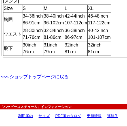
[メンズ]
Size
S
M
L
XL
34-36inch
38-40inch
42-44inch
46-48inch
胸囲
86-91cm
96-102cm
107-112cm
117-122cm
28-30inch
32-34inch
36-38inch
40-42inch
ウエスト
71-76cm
81-86cm
86-97cm
101-107cm
30inch
31inch
32inch
32inch
股下
76cm
79cm
81cm
81cm
<<< ショップトップページに戻る
「ハッピーコスチューム」インフォメーション
利用案内
サイズ
PDF版カタログ
更新情報
連絡先