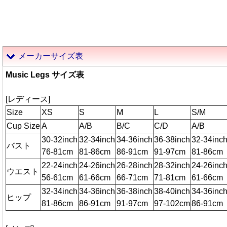
メーカーサイズ表
Music Legs サイズ表
[レディース]
Size
XS
S
M
L
S/M
Cup Size
A
A/B
B/C
C/D
A/B
30-32inch
32-34inch
34-36inch
36-38inch
32-34inc
バスト
76-81cm
81-86cm
86-91cm
91-97cm
81-86cm
22-24inch
24-26inch
26-28inch
28-32inch
24-26inc
ウエスト
56-61cm
61-66cm
66-71cm
71-81cm
61-66cm
32-34inch
34-36inch
36-38inch
38-40inch
34-36inc
ヒップ
81-86cm
86-91cm
91-97cm
97-102cm
86-91cm