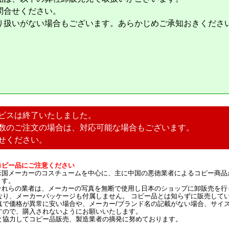
問合せください。
り扱いがない場合もございます。あらかじめご承知おきくださ
ビスは終了いたしました。
数のご注文の場合は、対応可能な場合もございます。
せください。
コピー品にご注意ください
米国メーカーのコスチュームを中心に、主に中国の悪徳業者によるコピー商品
ます。
それらの業者は、メーカーの写真を無断で使用し日本のショップに卸販売を行
なり、メーカーパッケージも付属しません。 コピー品とは知らずに販売して
真で価格が異常に安い場合や、メーカー/ブランド名の記載がない場合、サイ
すので、購入されないようにお願いいたします。
と協力してコピー品販売、製造業者の摘発に努めております。