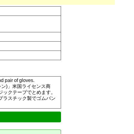
ir of gloves.
・マシン)」米国ライセンス商
ジックテープでとめます。
プラスチック製でゴムバン