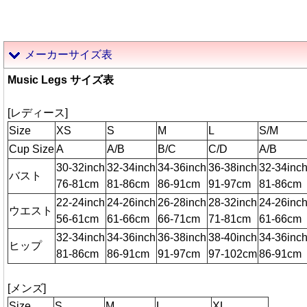
メーカーサイズ表
Music Legs サイズ表
[レディース]
Size
XS
S
M
L
S/M
Cup Size
A
A/B
B/C
C/D
A/B
30-32inch
32-34inch
34-36inch
36-38inch
32-34inc
バスト
76-81cm
81-86cm
86-91cm
91-97cm
81-86cm
22-24inch
24-26inch
26-28inch
28-32inch
24-26inc
ウエスト
56-61cm
61-66cm
66-71cm
71-81cm
61-66cm
32-34inch
34-36inch
36-38inch
38-40inch
34-36inc
ヒップ
81-86cm
86-91cm
91-97cm
97-102cm
86-91cm
[メンズ]
Size
S
M
L
XL