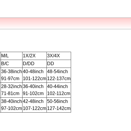
M/L
1X/2X
3X/4X
B/C
D/DD
DD
h
36-38inch
40-48inch
48-54inch
91-97cm
101-122cm
122-137cm
h
28-32inch
36-40inch
40-44inch
71-81cm
91-102cm
102-112cm
h
38-40inch
42-48inch
50-56inch
97-102cm
107-122cm
127-142cm