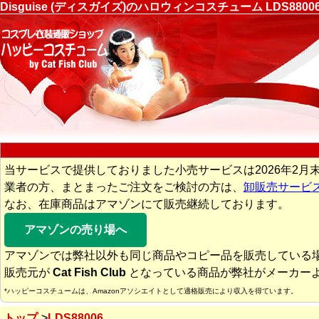
Disguise (ディスガイズ)のハロウィンコスチューム LDS
当サービスで提供しておりました小売サービスは2026年2月
業者の方、まとまったご注文をご検討の方は、
卸販売サービ
なお、在庫商品はアマゾンにて販売継続しております。
アマゾンの売り場へ
アマゾンでは弊社以外も同じ商品やコピー品を販売している
販売元が
Cat Fish Club
となっている商品が弊社がメーカー
*ハッピーコスチュームは、Amazonアソシエイトとして適格販売により収入を得ています。
トップ
LDS88006