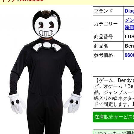
ブランド
Dis
メ
カテゴリー
映画
商品番号
LDS
商品名
Ben
参考価格
96
【ゲーム「Bendy and
ビデオゲーム「Bend
品。ジャンプスー
綿入りの蝶ネクタ
ドで固定します。100%
在庫販売サービス
このメーカーの商