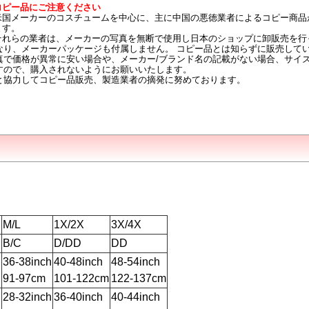
コピー品にご注意ください
米国メーカーのコスチュームを中心に、主に中国の悪徳業者によるコピー商品
ます。
それらの業者は、メーカーの写真を無断で使用し日本のショップに卸販売を行
なり、メーカーパッケージも付属しません。 コピー品とは知らずに販売して
真で価格が異常に安い場合や、メーカー/ブランド名の記載がない場合、サイ
すので、購入されないようにお願いいたします。
と協力してコピー品販売、製造業者の摘発に努めております。
M/L
1X/2X
3X/4X
B/C
D/DD
DD
h
36-38inch
40-48inch
48-54inch
91-97cm
101-122cm
122-137cm
h
28-32inch
36-40inch
40-44inch