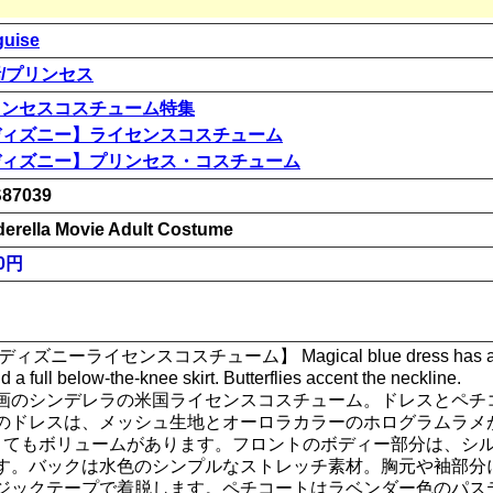
guise
/プリンセス
リンセスコスチューム特集
ディズニー】ライセンスコスチューム
ディズニー】プリンセス・コスチューム
87039
derella Movie Adult Costume
00円
ーライセンスコスチューム】 Magical blue dress has a slim bo
d a full below-the-knee skirt. Butterflies accent the neckline.
画のシンデレラの米国ライセンスコスチューム。ドレスとペチ
のドレスは、メッシュ生地とオーロラカラーのホログラムラメ
とてもボリュームがあります。フロントのボディー部分は、シ
す。バックは水色のシンプルなストレッチ素材。胸元や袖部分
ジックテープで着脱します。ペチコートはラベンダー色のパス