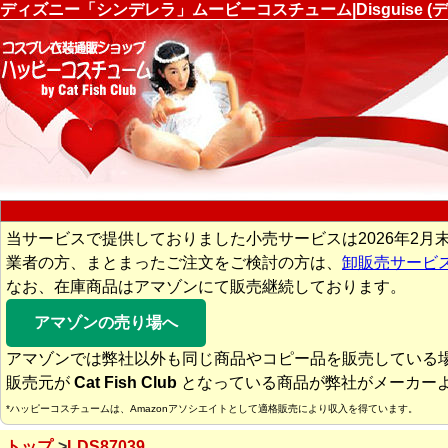
ディズニー「シンデレラ」ムービーコスチューム|Disguise 
当サービスで提供しておりました小売サービスは2026年2月
業者の方、まとまったご注文をご検討の方は、
卸販売サービ
なお、在庫商品はアマゾンにて販売継続しております。
アマゾンの売り場へ
アマゾンでは弊社以外も同じ商品やコピー品を販売している
販売元が
Cat Fish Club
となっている商品が弊社がメーカー
*ハッピーコスチュームは、Amazonアソシエイトとして適格販売により収入を得ています。
トップ
LDS87039