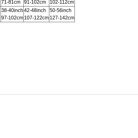
71-81cm
91-102cm
102-112cm
h
38-40inch
42-48inch
50-56inch
97-102cm
107-122cm
127-142cm