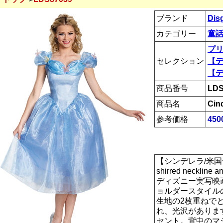
ブランド
Dis
カテゴリー
童話
プ
セレクション
【
【
商品番号
LDS
商品名
Cin
参考価格
45
【シンデレラ/米国ディズニ
shirred neckline an
ディズニー実写映
ョルダースタイル
生地の2枚重ねで
れ、光沢がありま
セント。背中のマ