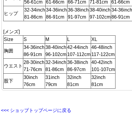
56-61cm
61-66cm
66-71cm
71-81cm
61-66cm
32-34inch
34-36inch
36-38inch
38-40inch
34-36inc
ヒップ
81-86cm
86-91cm
91-97cm
97-102cm
86-91cm
[メンズ]
Size
S
M
L
XL
34-36inch
38-40inch
42-44inch
46-48inch
胸囲
86-91cm
96-102cm
107-112cm
117-122cm
28-30inch
32-34inch
36-38inch
40-42inch
ウエスト
71-76cm
81-86cm
86-97cm
101-107cm
30inch
31inch
32inch
32inch
股下
76cm
79cm
81cm
81cm
<<< ショップトップページに戻る