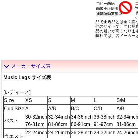
品で正規品とは全く異
他のサイトで、同じ写
品の疑いが高くなりま
弊社では、各メーカー
メーカーサイズ表
Music Legs サイズ表
[レディース]
Size
XS
S
M
L
S/M
Cup Size
A
A/B
B/C
C/D
A/B
30-32inch
32-34inch
34-36inch
36-38inch
32-34inc
バスト
76-81cm
81-86cm
86-91cm
91-97cm
81-86cm
22-24inch
24-26inch
26-28inch
28-32inch
24-26inc
ウエスト