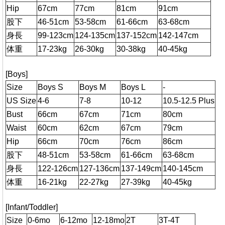
Hip
67cm
77cm
81cm
91cm
股下
46-51cm
53-58cm
61-66cm
63-68cm
身長
99-123cm
124-135cm
137-152cm
142-147cm
体重
17-23kg
26-30kg
30-38kg
40-45kg
[Boys]
Size
Boys S
Boys M
Boys L
-
US Size
4-6
7-8
10-12
10.5-12.5 Plus
Bust
66cm
67cm
71cm
80cm
Waist
60cm
62cm
67cm
79cm
Hip
66cm
70cm
76cm
86cm
股下
48-51cm
53-58cm
61-66cm
63-68cm
身長
122-126cm
127-136cm
137-149cm
140-145cm
体重
16-21kg
22-27kg
27-39kg
40-45kg
[Infant/Toddler]
Size
0-6mo
6-12mo
12-18mo
2T
3T-4T