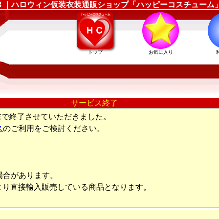
22873 ｜ハロウィン仮装衣装通販ショップ「ハッピーコスチューム
トップ
お気に入り
サービス終了
末で終了させていただきました。
ス
のご利用をご検討ください。
場合があります。
より直接輸入販売している商品となります。