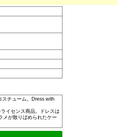
ーム。Dress with
ーライセンス商品。ドレスは
ラメが散りばめられたケー