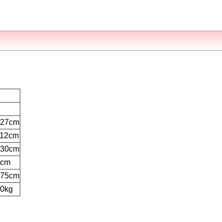
127cm
112cm
130cm
6cm
175cm
00kg