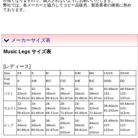
が高くなりますので、購入されないようにお願いいたします。
弊社では、各メーカーと協力してコピー品販売、製造業者の摘発に努め
ております。
メーカーサイズ表
Music Legs サイズ表
[レディース]
Size
XS
S
M
L
S/M
M/L
1X/2X
3X/4X
Cup
A
A/B
B/C
C/D
A/B
B/C
D/DD
DD
Size
30-
32-
34-
36-
32-
36-
40-48inch
48-54inch
バスト
32inch
34inch
36inch
38inch
34inch
38inch
101-
122-
76-81cm
81-86cm
86-91cm
91-97cm
81-86cm
91-97cm
122cm
137cm
22-
24-
26-
28-
24-
28-
40-44inch
36-40inch
ウエスト
24inch
26inch
28inch
32inch
26inch
32inch
102-
91-102cm
56-61cm
61-66cm
66-71cm
71-81cm
61-66cm
71-81cm
112cm
38-
38-
32-
34-
36-
34-
42-48inch
50-56inch
40inch
40inch
ヒップ
34inch
36inch
38inch
36inch
107-
127-
97-
97-
81-86cm
86-91cm
91-97cm
86-91cm
122cm
142cm
102cm
102cm