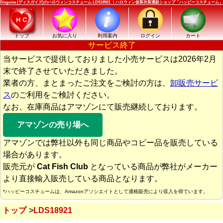
Disguise (ディスガイズ)のハロウィンコスチューム LDS18921 ｜ハロウィン仮装衣装通販ショップ「ハッピーコスチューム」
トップ
お気に入り
利用案内
ログイン
カート
サービス終了
当サービスで提供しておりました小売サービスは2026年2月
末で終了させていただきました。
業者の方、まとまったご注文をご検討の方は、
卸販売サービ
ス
のご利用をご検討ください。
なお、在庫商品はアマゾンにて販売継続しております。
アマゾンの売り場へ
アマゾンでは弊社以外も同じ商品やコピー品を販売している
場合があります。
販売元が
Cat Fish Club
となっている商品が弊社がメーカー
より直接輸入販売している商品となります。
*ハッピーコスチュームは、Amazonアソシエイトとして適格販売により収入を得ています。
トップ
LDS18921