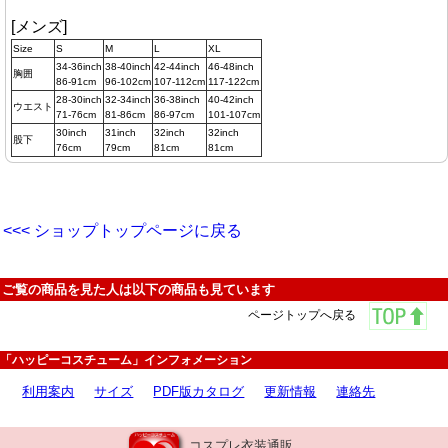
[メンズ]
Size
S
M
L
XL
34-36inch
38-40inch
42-44inch
46-48inch
胸囲
86-91cm
96-102cm
107-112cm
117-122cm
28-30inch
32-34inch
36-38inch
40-42inch
ウエスト
71-76cm
81-86cm
86-97cm
101-107cm
30inch
31inch
32inch
32inch
股下
76cm
79cm
81cm
81cm
<<< ショップトップページに戻る
ご覧の商品を見た人は以下の商品も見ています
ページトップへ戻る
「ハッピーコスチューム」インフォメーション
利用案内
サイズ
PDF版カタログ
更新情報
連絡先
コスプレ衣装通販