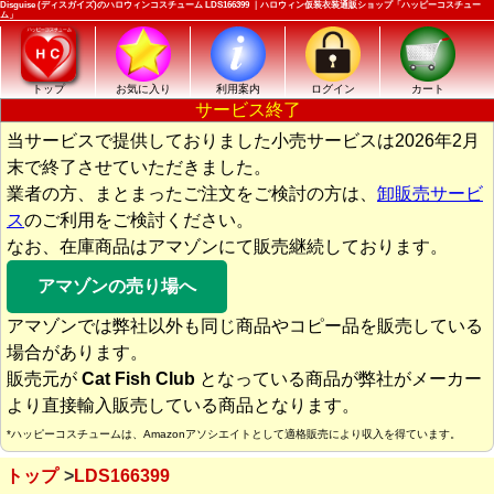
Disguise (ディスガイズ)のハロウィンコスチューム LDS166399 ｜ハロウィン仮装衣装通販ショップ「ハッピーコスチュー
ム」
トップ
お気に入り
利用案内
ログイン
カート
サービス終了
当サービスで提供しておりました小売サービスは2026年2月
末で終了させていただきました。
業者の方、まとまったご注文をご検討の方は、
卸販売サービ
ス
のご利用をご検討ください。
なお、在庫商品はアマゾンにて販売継続しております。
アマゾンの売り場へ
アマゾンでは弊社以外も同じ商品やコピー品を販売している
場合があります。
販売元が
Cat Fish Club
となっている商品が弊社がメーカー
より直接輸入販売している商品となります。
*ハッピーコスチュームは、Amazonアソシエイトとして適格販売により収入を得ています。
トップ
LDS166399