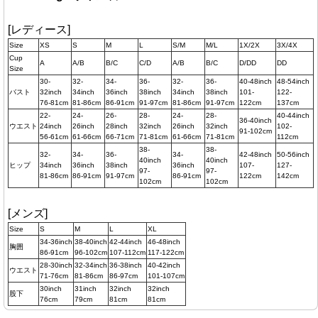
[レディース]
Size
XS
S
M
L
S/M
M/L
1X/2X
3X/4X
Cup
A
A/B
B/C
C/D
A/B
B/C
D/DD
DD
Size
30-
32-
34-
36-
32-
36-
40-48inch
48-54inch
バスト
32inch
34inch
36inch
38inch
34inch
38inch
101-
122-
76-81cm
81-86cm
86-91cm
91-97cm
81-86cm
91-97cm
122cm
137cm
22-
24-
26-
28-
24-
28-
40-44inch
36-40inch
ウエスト
24inch
26inch
28inch
32inch
26inch
32inch
102-
91-102cm
56-61cm
61-66cm
66-71cm
71-81cm
61-66cm
71-81cm
112cm
38-
38-
32-
34-
36-
34-
42-48inch
50-56inch
40inch
40inch
ヒップ
34inch
36inch
38inch
36inch
107-
127-
97-
97-
81-86cm
86-91cm
91-97cm
86-91cm
122cm
142cm
102cm
102cm
[メンズ]
Size
S
M
L
XL
34-36inch
38-40inch
42-44inch
46-48inch
胸囲
86-91cm
96-102cm
107-112cm
117-122cm
28-30inch
32-34inch
36-38inch
40-42inch
ウエスト
71-76cm
81-86cm
86-97cm
101-107cm
30inch
31inch
32inch
32inch
股下
76cm
79cm
81cm
81cm