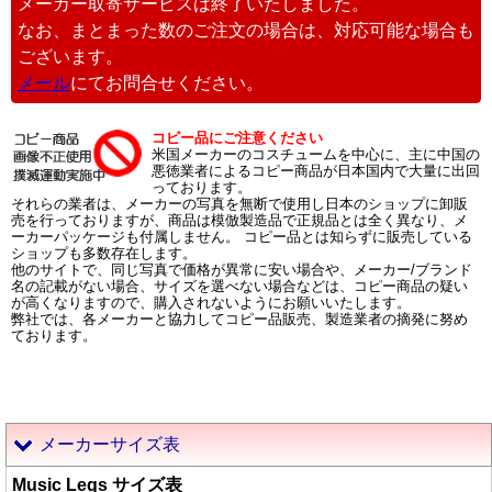
メーカー取寄サービスは終了いたしました。
なお、まとまった数のご注文の場合は、対応可能な場合も
ございます。
メール
にてお問合せください。
コピー品にご注意ください
米国メーカーのコスチュームを中心に、主に中国の
悪徳業者によるコピー商品が日本国内で大量に出回
っております。
それらの業者は、メーカーの写真を無断で使用し日本のショップに卸販
売を行っておりますが、商品は模倣製造品で正規品とは全く異なり、メ
ーカーパッケージも付属しません。 コピー品とは知らずに販売している
ショップも多数存在します。
他のサイトで、同じ写真で価格が異常に安い場合や、メーカー/ブランド
名の記載がない場合、サイズを選べない場合などは、コピー商品の疑い
が高くなりますので、購入されないようにお願いいたします。
弊社では、各メーカーと協力してコピー品販売、製造業者の摘発に努め
ております。
メーカーサイズ表
Music Legs サイズ表