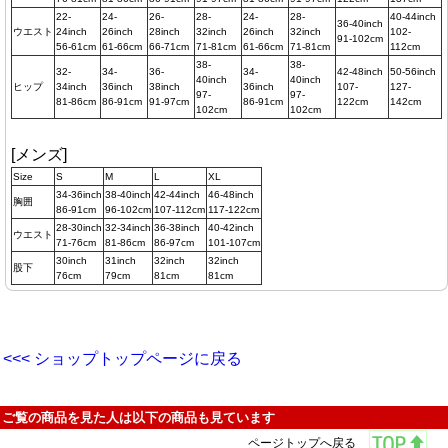
22-
24-
26-
28-
24-
28-
40-44inch
36-40inch
ウエスト
24inch
26inch
28inch
32inch
26inch
32inch
102-
91-102cm
56-61cm
61-66cm
66-71cm
71-81cm
61-66cm
71-81cm
112cm
38-
38-
32-
34-
36-
34-
42-48inch
50-56inch
40inch
40inch
ヒップ
34inch
36inch
38inch
36inch
107-
127-
97-
97-
81-86cm
86-91cm
91-97cm
86-91cm
122cm
142cm
102cm
102cm
[メンズ]
Size
S
M
L
XL
34-36inch
38-40inch
42-44inch
46-48inch
胸囲
86-91cm
96-102cm
107-112cm
117-122cm
28-30inch
32-34inch
36-38inch
40-42inch
ウエスト
71-76cm
81-86cm
86-97cm
101-107cm
30inch
31inch
32inch
32inch
股下
76cm
79cm
81cm
81cm
<<< ショップトップページに戻る
ご覧の商品を見た人は以下の商品も見ています
ページトップへ戻る