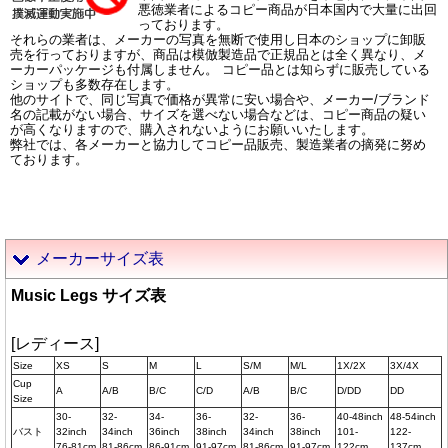
悪徳業者によるコピー商品が日本国内で大量に出回
っております。
それらの業者は、メーカーの写真を無断で使用し日本のショップに卸販
売を行っておりますが、商品は模倣製造品で正規品とは全く異なり、メ
ーカーパッケージも付属しません。 コピー品とは知らずに販売している
ショップも多数存在します。
他のサイトで、同じ写真で価格が異常に安い場合や、メーカー/ブランド
名の記載がない場合、サイズを選べない場合などは、コピー商品の疑い
が高くなりますので、購入されないようにお願いいたします。
弊社では、各メーカーと協力してコピー品販売、製造業者の摘発に努め
ております。
メーカーサイズ表
Music Legs サイズ表
[レディース]
Size
XS
S
M
L
S/M
M/L
1X/2X
3X/4X
Cup
A
A/B
B/C
C/D
A/B
B/C
D/DD
DD
Size
30-
32-
34-
36-
32-
36-
40-48inch
48-54inch
バスト
32inch
34inch
36inch
38inch
34inch
38inch
101-
122-
76-81cm
81-86cm
86-91cm
91-97cm
81-86cm
91-97cm
122cm
137cm