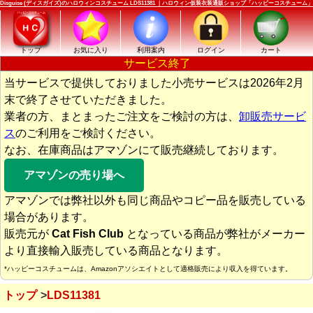
Disguise (ディスガイズ)のハロウィンコスチューム LDS11381 ｜ハロウィン仮装衣装通販ショップ「ハッピーコスチューム」
トップ
お気に入り
利用案内
ログイン
カート
サービス終了
当サービスで提供しておりました小売サービスは2026年2月
末で終了させていただきました。
業者の方、まとまったご注文をご検討の方は、
卸販売サービ
ス
のご利用をご検討ください。
なお、在庫商品はアマゾンにて販売継続しております。
アマゾンの売り場へ
アマゾンでは弊社以外も同じ商品やコピー品を販売している
場合があります。
販売元が
Cat Fish Club
となっている商品が弊社がメーカー
より直接輸入販売している商品となります。
*ハッピーコスチュームは、Amazonアソシエイトとして適格販売により収入を得ています。
トップ
LDS11381