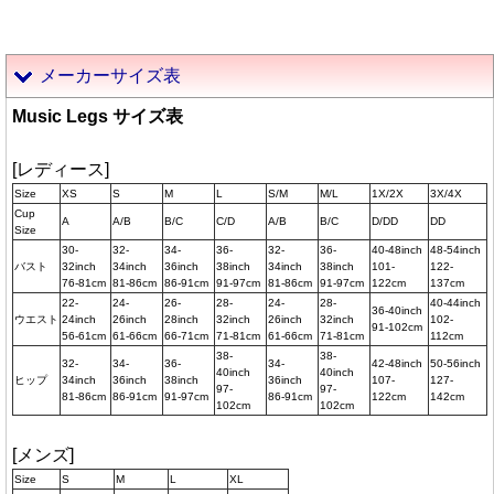
メーカーサイズ表
Music Legs サイズ表
[レディース]
Size
XS
S
M
L
S/M
M/L
1X/2X
3X/4X
Cup
A
A/B
B/C
C/D
A/B
B/C
D/DD
DD
Size
30-
32-
34-
36-
32-
36-
40-48inch
48-54inch
バスト
32inch
34inch
36inch
38inch
34inch
38inch
101-
122-
76-81cm
81-86cm
86-91cm
91-97cm
81-86cm
91-97cm
122cm
137cm
22-
24-
26-
28-
24-
28-
40-44inch
36-40inch
ウエスト
24inch
26inch
28inch
32inch
26inch
32inch
102-
91-102cm
56-61cm
61-66cm
66-71cm
71-81cm
61-66cm
71-81cm
112cm
38-
38-
32-
34-
36-
34-
42-48inch
50-56inch
40inch
40inch
ヒップ
34inch
36inch
38inch
36inch
107-
127-
97-
97-
81-86cm
86-91cm
91-97cm
86-91cm
122cm
142cm
102cm
102cm
[メンズ]
Size
S
M
L
XL