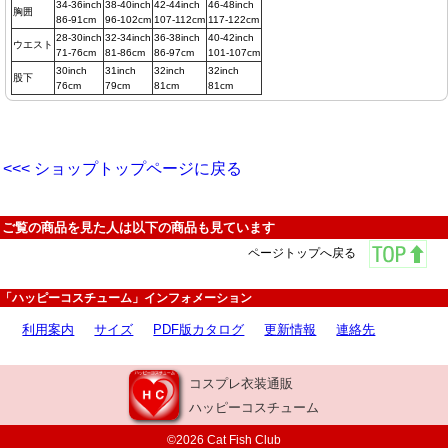
34-36inch
38-40inch
42-44inch
46-48inch
胸囲
86-91cm
96-102cm
107-112cm
117-122cm
28-30inch
32-34inch
36-38inch
40-42inch
ウエスト
71-76cm
81-86cm
86-97cm
101-107cm
30inch
31inch
32inch
32inch
股下
76cm
79cm
81cm
81cm
<<< ショップトップページに戻る
ご覧の商品を見た人は以下の商品も見ています
ページトップへ戻る
「ハッピーコスチューム」インフォメーション
利用案内
サイズ
PDF版カタログ
更新情報
連絡先
コスプレ衣装通販
ハッピーコスチューム
©2026 Cat Fish Club