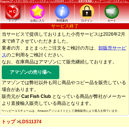
Disguise (ディスガイズ)のハロウィンコスチューム LDS11374 ｜ハロウィン仮装衣装通販ショップ「ハッピーコスチューム」
トップ
お気に入り
利用案内
ログイン
カート
サービス終了
当サービスで提供しておりました小売サービスは2026年2月
末で終了させていただきました。
業者の方、まとまったご注文をご検討の方は、
卸販売サービ
ス
のご利用をご検討ください。
なお、在庫商品はアマゾンにて販売継続しております。
アマゾンの売り場へ
アマゾンでは弊社以外も同じ商品やコピー品を販売している
場合があります。
販売元が
Cat Fish Club
となっている商品が弊社がメーカー
より直接輸入販売している商品となります。
*ハッピーコスチュームは、Amazonアソシエイトとして適格販売により収入を得ています。
トップ
LDS11374