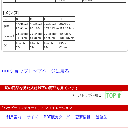
[メンズ]
Size
S
M
L
XL
34-36inch
38-40inch
42-44inch
46-48inch
胸囲
86-91cm
96-102cm
107-112cm
117-122cm
28-30inch
32-34inch
36-38inch
40-42inch
ウエスト
71-76cm
81-86cm
86-97cm
101-107cm
30inch
31inch
32inch
32inch
股下
76cm
79cm
81cm
81cm
<<< ショップトップページに戻る
ご覧の商品を見た人は以下の商品も見ています
ページトップへ戻る
「ハッピーコスチューム」インフォメーション
利用案内
サイズ
PDF版カタログ
更新情報
連絡先