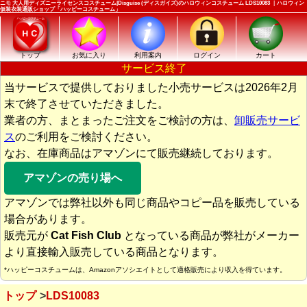
ニモ 大人用ディズニーライセンスコスチューム|Disguise (ディスガイズ)のハロウィンコスチューム LDS10083 ｜ハロウィン
仮装衣装通販ショップ「ハッピーコスチューム」
トップ
お気に入り
利用案内
ログイン
カート
サービス終了
当サービスで提供しておりました小売サービスは2026年2月
末で終了させていただきました。
業者の方、まとまったご注文をご検討の方は、
卸販売サービ
ス
のご利用をご検討ください。
なお、在庫商品はアマゾンにて販売継続しております。
アマゾンの売り場へ
アマゾンでは弊社以外も同じ商品やコピー品を販売している
場合があります。
販売元が
Cat Fish Club
となっている商品が弊社がメーカー
より直接輸入販売している商品となります。
*ハッピーコスチュームは、Amazonアソシエイトとして適格販売により収入を得ています。
トップ
LDS10083