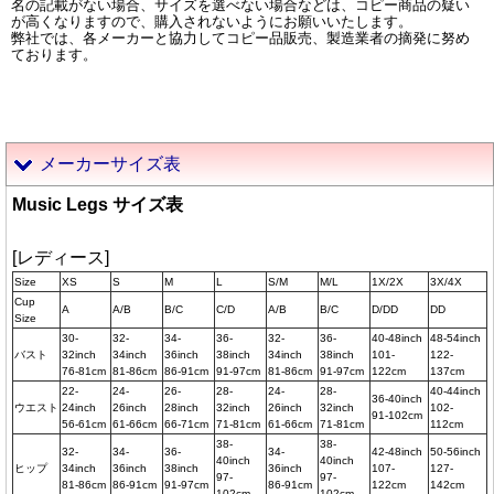
名の記載がない場合、サイズを選べない場合などは、コピー商品の疑い
が高くなりますので、購入されないようにお願いいたします。
弊社では、各メーカーと協力してコピー品販売、製造業者の摘発に努め
ております。
メーカーサイズ表
Music Legs サイズ表
[レディース]
Size
XS
S
M
L
S/M
M/L
1X/2X
3X/4X
Cup
A
A/B
B/C
C/D
A/B
B/C
D/DD
DD
Size
30-
32-
34-
36-
32-
36-
40-48inch
48-54inch
バスト
32inch
34inch
36inch
38inch
34inch
38inch
101-
122-
76-81cm
81-86cm
86-91cm
91-97cm
81-86cm
91-97cm
122cm
137cm
22-
24-
26-
28-
24-
28-
40-44inch
36-40inch
ウエスト
24inch
26inch
28inch
32inch
26inch
32inch
102-
91-102cm
56-61cm
61-66cm
66-71cm
71-81cm
61-66cm
71-81cm
112cm
38-
38-
32-
34-
36-
34-
42-48inch
50-56inch
40inch
40inch
ヒップ
34inch
36inch
38inch
36inch
107-
127-
97-
97-
81-86cm
86-91cm
91-97cm
86-91cm
122cm
142cm
102cm
102cm