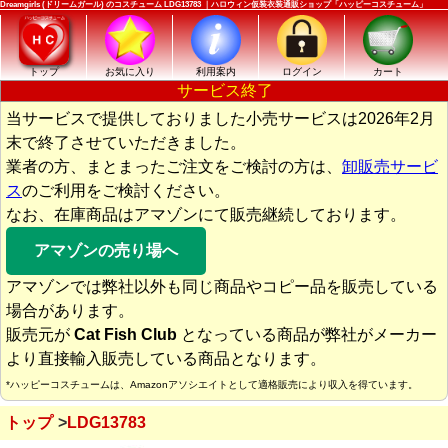
Dreamgirls (ドリームガール) のコスチューム LDG13783 ｜ハロウィン仮装衣装通販ショップ「ハッピーコスチューム」
トップ
お気に入り
利用案内
ログイン
カート
サービス終了
当サービスで提供しておりました小売サービスは2026年2月
末で終了させていただきました。
業者の方、まとまったご注文をご検討の方は、
卸販売サービ
ス
のご利用をご検討ください。
なお、在庫商品はアマゾンにて販売継続しております。
アマゾンの売り場へ
アマゾンでは弊社以外も同じ商品やコピー品を販売している
場合があります。
販売元が
Cat Fish Club
となっている商品が弊社がメーカー
より直接輸入販売している商品となります。
*ハッピーコスチュームは、Amazonアソシエイトとして適格販売により収入を得ています。
トップ
LDG13783