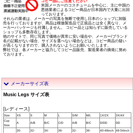
コピー品にご注意ください
米国メーカーのコスチュームを中心に、主に中国の
悪徳業者によるコピー商品が日本国内で大量に出回
っております。
それらの業者は、メーカーの写真を無断で使用し日本のショップに卸販
売を行っておりますが、商品は模倣製造品で正規品とは全く異なり、メ
ーカーパッケージも付属しません。 コピー品とは知らずに販売している
ショップも多数存在します。
他のサイトで、同じ写真で価格が異常に安い場合や、メーカー/ブランド
名の記載がない場合、サイズを選べない場合などは、コピー商品の疑い
が高くなりますので、購入されないようにお願いいたします。
弊社では、各メーカーと協力してコピー品販売、製造業者の摘発に努め
ております。
メーカーサイズ表
Music Legs サイズ表
[レディース]
Size
XS
S
M
L
S/M
M/L
1X/2X
3X/4X
Cup
A
A/B
B/C
C/D
A/B
B/C
D/DD
DD
Size
30-
32-
34-
36-
32-
36-
40-48inch
48-54inch