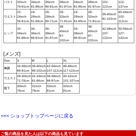
バスト
32inch
34inch
36inch
38inch
34inch
38inch
101-
122-
76-81cm
81-86cm
86-91cm
91-97cm
81-86cm
91-97cm
122cm
137cm
22-
24-
26-
28-
24-
28-
40-44inch
36-40inch
ウエスト
24inch
26inch
28inch
32inch
26inch
32inch
102-
91-102cm
56-61cm
61-66cm
66-71cm
71-81cm
61-66cm
71-81cm
112cm
38-
38-
32-
34-
36-
34-
42-48inch
50-56inch
40inch
40inch
ヒップ
34inch
36inch
38inch
36inch
107-
127-
97-
97-
81-86cm
86-91cm
91-97cm
86-91cm
122cm
142cm
102cm
102cm
[メンズ]
Size
S
M
L
XL
34-36inch
38-40inch
42-44inch
46-48inch
胸囲
86-91cm
96-102cm
107-112cm
117-122cm
28-30inch
32-34inch
36-38inch
40-42inch
ウエスト
71-76cm
81-86cm
86-97cm
101-107cm
30inch
31inch
32inch
32inch
股下
76cm
79cm
81cm
81cm
<<< ショップトップページに戻る
ご覧の商品を見た人は以下の商品も見ています